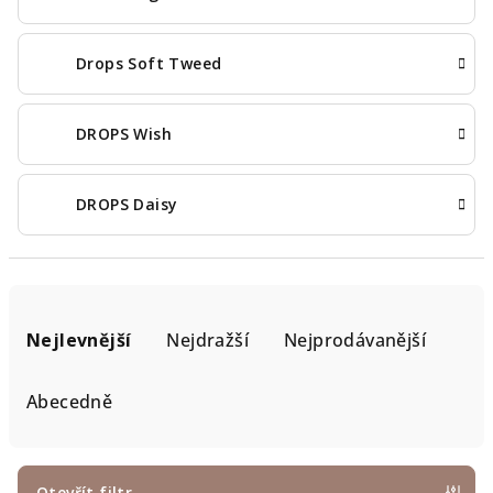
Drops Soft Tweed
DROPS Wish
DROPS Daisy
Ř
a
Nejlevnější
Nejdražší
Nejprodávanější
z
e
Abecedně
n
í
p
Otevřít filtr