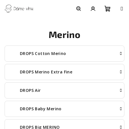
Přejít
na
obsah
Nákupn
Hledat
Přihlášení
Merino
košík
DROPS Cotton Merino
DROPS Merino Extra Fine
DROPS Air
DROPS Baby Merino
DROPS Big MERINO