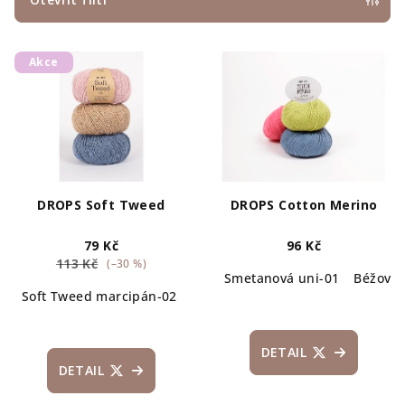
r
V
o
Akce
ý
d
p
u
i
k
s
t
p
ů
r
DROPS Soft Tweed
DROPS Cotton Merino
o
79 Kč
96 Kč
d
113 Kč
(–30 %)
u
Smetanová uni-01
Béžová 
Soft Tweed marcipán-02
Soft Tweed písek-03
Soft Tweed
k
t
ů
DETAIL
DETAIL