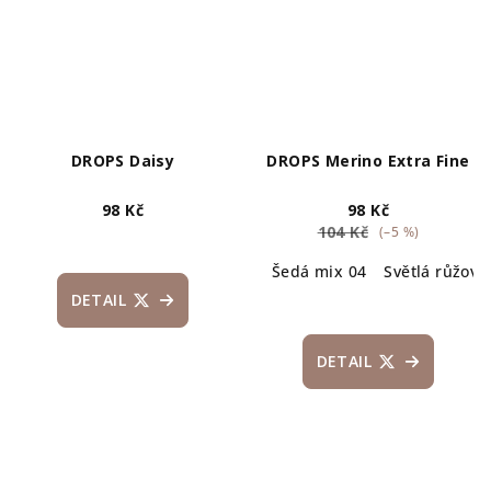
DROPS Daisy
DROPS Merino Extra Fine
98 Kč
98 Kč
104 Kč
(–5 %)
Průměrné
Šedá mix 04
Světlá růžová
hodnocení
produktu
DETAIL
je
5,0
z
DETAIL
5
hvězdiček.