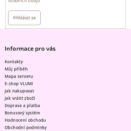
osobních údajů
Přihlásit se
Z
á
p
Informace pro vás
a
Kontakty
t
Můj příběh
í
Mapa serveru
E-shop VLUMI
Jak nakupovat
Jak vrátit zboží
Doprava a platba
Bonusový systém
Hodnocení obchodu
Obchodní podmínky