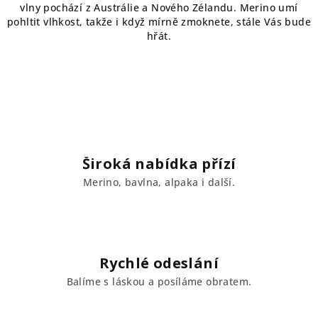
d
vlny pochází z Austrálie a Nového Zélandu. Merino umí
a
pohltit vlhkost, takže i když mírně zmoknete, stále Vás bude
hřát.
c
í
p
r
v
k
y
v
Široká nabídka přízí
ý
Merino, bavlna, alpaka i další.
p
i
s
u
Rychlé odeslání
Balíme s láskou a posíláme obratem.