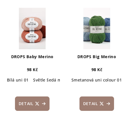
DROPS Baby Merino
DROPS Big Merino
98 Kč
98 Kč
Bílá uni 01
Světle šedá mix 22
Smetanová uni colour 01
Šedá mix 19
Tmavá šedá
B
DETAIL
DETAIL