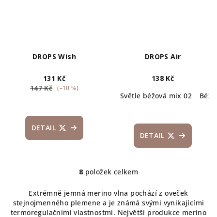
DROPS Wish
DROPS Air
131 Kč
138 Kč
147 Kč
(–10 %)
Světle béžová mix 02
Béžo
DETAIL
DETAIL
8
položek celkem
O
v
Extrémně jemná merino vlna pochází z oveček
l
stejnojmenného plemene a je známá svými vynikajícími
á
termoregulačními vlastnostmi. Největší produkce merino