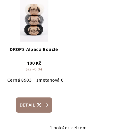
ý
d
p
u
i
k
s
t
p
ů
r
DROPS Alpaca Bouclé
o
100 Kč
d
(až –6 %)
u
Černá 8903
smetanová 0100
světlá šedá 5110
světle b
k
t
ů
DETAIL
1
položek celkem
O