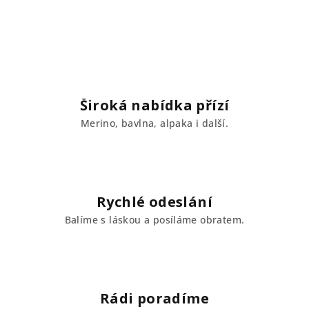
v
l
á
d
a
c
í
Široká nabídka přízí
p
Merino, bavlna, alpaka i další.
r
v
k
y
v
Rychlé odeslání
ý
Balíme s láskou a posíláme obratem.
p
i
s
u
Rádi poradíme