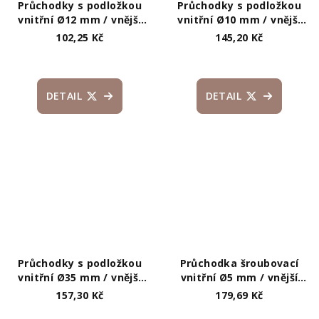
Průchodky s podložkou
Průchodky s podložkou
vnitřní Ø12 mm / vnější
vnitřní Ø10 mm / vnější
Ø24 mm
Ø16 mm
102,25 Kč
145,20 Kč
DETAIL
DETAIL
Průchodky s podložkou
Průchodka šroubovací
vnitřní Ø35 mm / vnější
vnitřní Ø5 mm / vnější
Ø48 mm
Ø11 mm
157,30 Kč
179,69 Kč