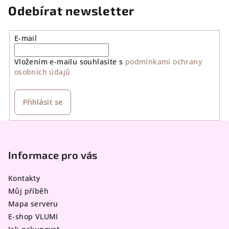
Odebírat newsletter
E-mail
Vložením e-mailu souhlasíte s
podmínkami ochrany
osobních údajů
Přihlásit se
Z
á
p
Informace pro vás
a
Kontakty
t
Můj příběh
í
Mapa serveru
E-shop VLUMI