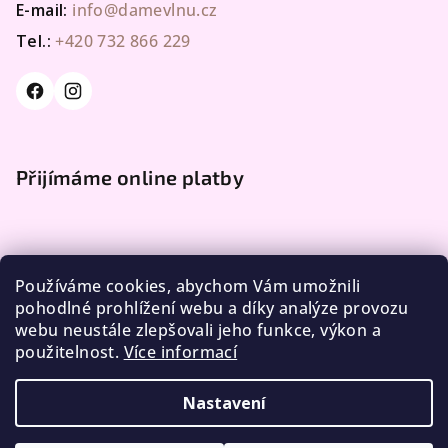
E-mail:
info@damevlnu.cz
Tel.:
+420 732 866 229
Přijímáme online platby
Používáme cookies, abychom Vám umožnili
pohodlné prohlížení webu a díky analýze provozu
webu neustále zlepšovali jeho funkce, výkon a
Facebook
použitelnost.
Více informací
Nastavení
Copyright 2026
DÁME VLNU
. Všechna práva vyhrazena.