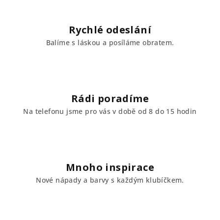
p
i
Rychlé odeslání
s
Balíme s láskou a posíláme obratem.
u
Rádi poradíme
Na telefonu jsme pro vás v době od 8 do 15 hodin
Mnoho inspirace
Nové nápady a barvy s každým klubíčkem.