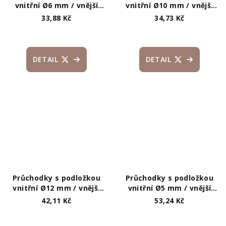
vnitřní Ø6 mm / vnější
vnitřní Ø10 mm / vnější
Ø11 mm
Ø16 mm
33,88 Kč
34,73 Kč
DETAIL
DETAIL
Průchodky s podložkou
Průchodky s podložkou
vnitřní Ø12 mm / vnější
vnitřní Ø5 mm / vnější
Ø21 mm lesklé
Ø9,5 mm
42,11 Kč
53,24 Kč