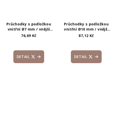
Průchodky s podložkou
Průchodky s podložkou
vnitřní Ø7 mm / vnější
vnitřní Ø10 mm / vnější
Ø13 mm
Ø17 mm matné
76,69 Kč
87,12 Kč
DETAIL
DETAIL