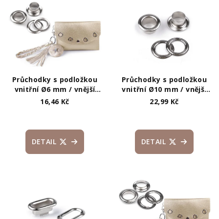
ý
d
p
u
i
k
s
t
p
ů
r
Průchodky s podložkou
Průchodky s podložkou
o
vnitřní Ø6 mm / vnější
vnitřní Ø10 mm / vnější
Ø11 mm
Ø17 mm
16,46 Kč
22,99 Kč
d
u
k
DETAIL
DETAIL
t
ů