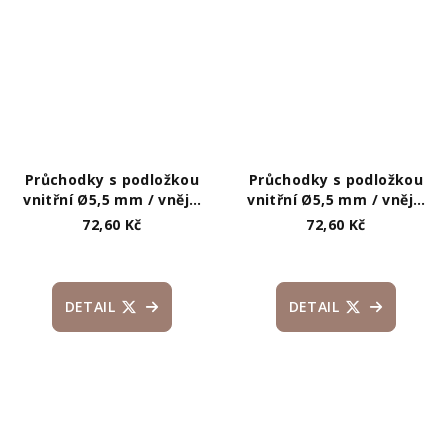
Průchodky s podložkou
Průchodky s podložkou
vnitřní Ø5,5 mm / vnější
vnitřní Ø5,5 mm / vnější
Ø10 mm
Ø10 mm
72,60 Kč
72,60 Kč
DETAIL
DETAIL