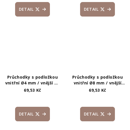
DETAIL
DETAIL
Průchodky s podložkou
Průchodky s podložkou
vnitřní Ø4 mm / vnější Ø8
vnitřní Ø8 mm / vnější
mm
Ø18 mm
69,53 Kč
69,53 Kč
DETAIL
DETAIL