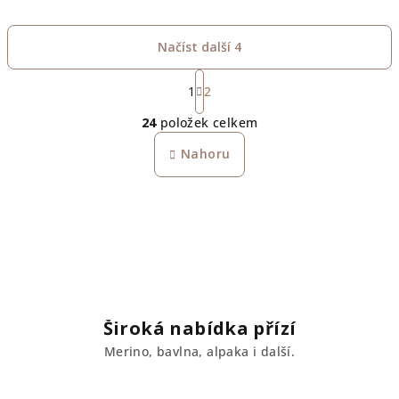
Načíst další 4
S
t
1
2
O
r
24
položek celkem
á
v
n
l
Nahoru
k
á
o
d
v
a
á
n
c
í
í
p
r
v
Široká nabídka přízí
k
Merino, bavlna, alpaka i další.
y
v
ý