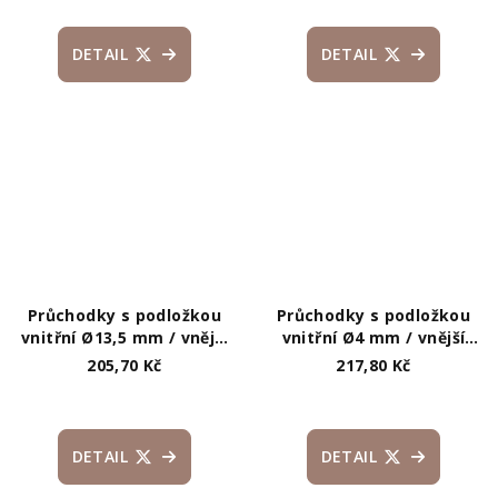
DETAIL
DETAIL
Průchodky s podložkou
Průchodky s podložkou
vnitřní Ø13,5 mm / vnější
vnitřní Ø4 mm / vnější
Ø23 mm lesklé
Ø7,5 mm na silnější látky
205,70 Kč
217,80 Kč
DETAIL
DETAIL