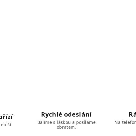
 uni 79
Tmavě hořčicová uni 52
Oranžová uni 11
Sta
Rychlé odeslání
R
řízí
Balíme s láskou a posíláme
Na telefo
další.
obratem.