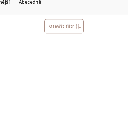
ější
Abecedně
Otevřít filtr