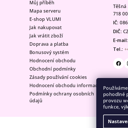
t
Můj příběh
Těšná 
Mapa serveru
í
718 00
E-shop VLUMI
IČ:
086
Jak nakupovat
DIČ:
CZ
Jak vrátit zboží
E-mail:
Doprava a platba
Tel.:
+
Bonusový systém
Hodnocení obchodu
Obchodní podmínky
Zásady používání cookies
Hodnocení obchodu informace
Používáme
Podmínky ochrany osobních
pohodlné p
provozu we
údajů
funkce, vý
Nastave