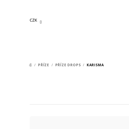
Přejít
na
obsah
CZK
/
PŘÍZE
/
PŘÍZE DROPS
/
KARISMA
DOMŮ
Ř