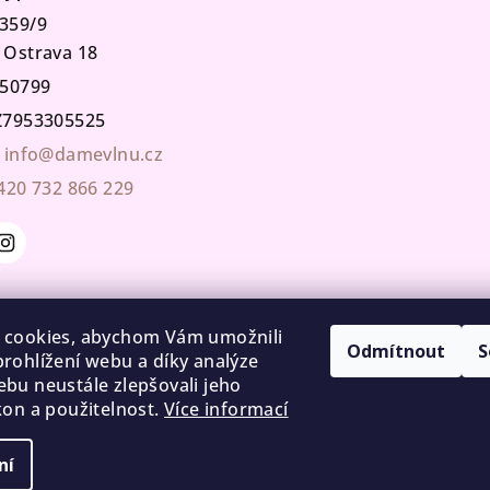
359/9
 Ostrava 18
50799
7953305525
info@damevlnu.cz
420 732 866 229
 cookies, abychom Vám umožnili
Odmítnout
S
rohlížení webu a díky analýze
bu neustále zlepšovali jeho
kon a použitelnost.
Více informací
ní
Copyright 2026