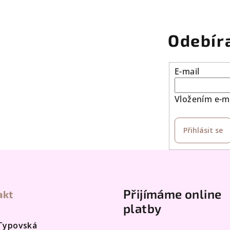
r
v
k
Odebír
y
v
E-mail
ý
p
Vložením e-ma
i
s
Přihlásit se
u
Přijímáme online
akt
platby
 Typovská