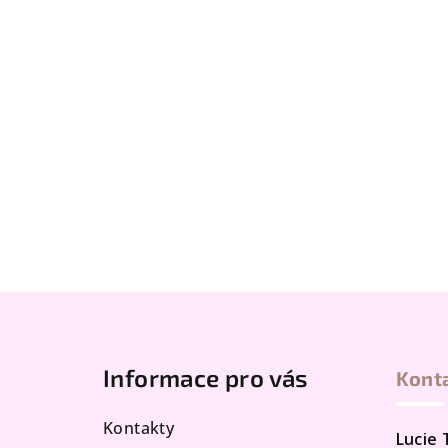
Z
á
Informace pro vás
Kont
p
a
Kontakty
Lucie