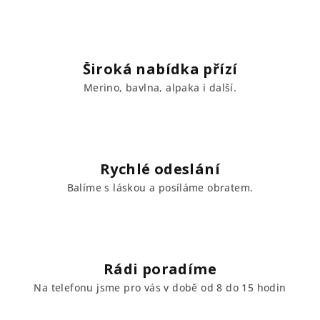
d
a
c
í
Široká nabídka přízí
p
Merino, bavlna, alpaka i další.
r
v
k
y
v
Rychlé odeslání
ý
Balíme s láskou a posíláme obratem.
p
i
s
u
Rádi poradíme
Na telefonu jsme pro vás v době od 8 do 15 hodin