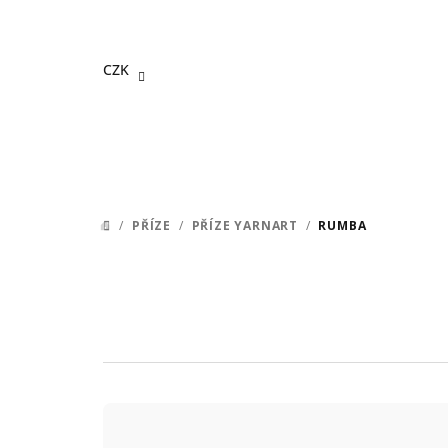
Přejít
na
obsah
CZK
/
PŘÍZE
/
PŘÍZE YARNART
/
RUMBA
DOMŮ
Ř