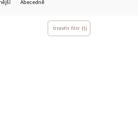
ější
Abecedně
Otevřít filtr