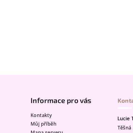
Z
á
Informace pro vás
Kont
p
a
Kontakty
Lucie
t
Můj příběh
Těšná 
Mapa serveru