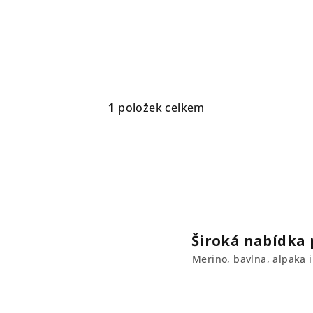
1
položek celkem
O
v
l
á
d
a
c
Široká nabídka p
í
Merino, bavlna, alpaka i 
p
r
v