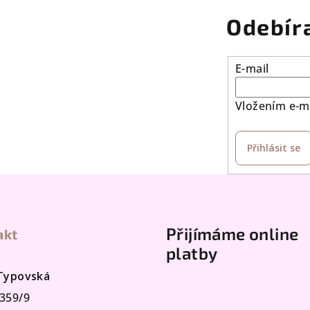
k
Odebír
y
v
E-mail
ý
p
Vložením e-ma
i
s
Přihlásit se
u
Přijímáme online
akt
platby
 Typovská
359/9