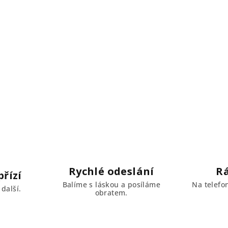
Rychlé odeslání
R
řízí
Balíme s láskou a posíláme
Na telefo
další.
obratem.