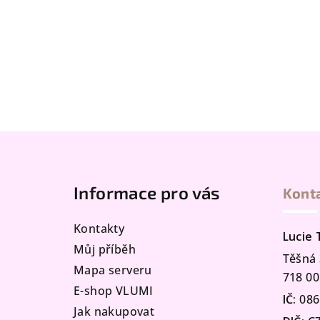
Z
á
Informace pro vás
Kont
p
a
Kontakty
Lucie
t
Můj příběh
Těšná 
Mapa serveru
í
718 00
E-shop VLUMI
IČ:
086
Jak nakupovat