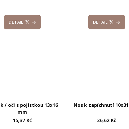
DETAIL
DETAIL
 / oči s pojistkou 13x16
Nos k zapíchnutí 10x
mm
15,37 Kč
26,62 Kč