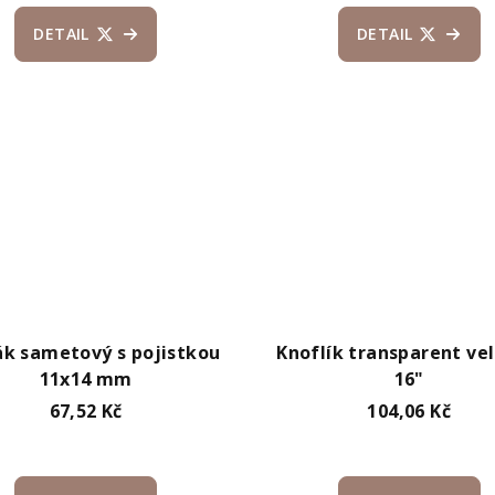
DETAIL
DETAIL
k sametový s pojistkou
Knoflík transparent vel
11x14 mm
16"
67,52 Kč
104,06 Kč