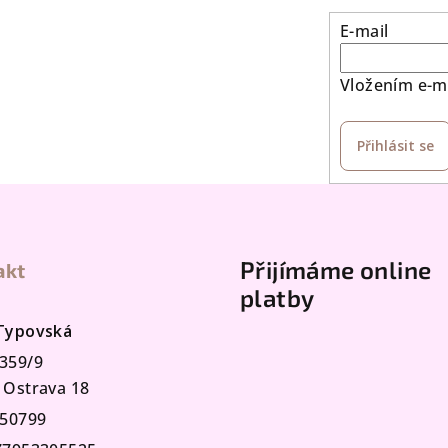
v
E-mail
ý
p
Vložením e-ma
i
s
Přihlásit se
u
Přijímáme online
akt
platby
 Typovská
359/9
 Ostrava 18
50799