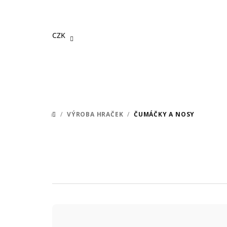
Přejít
na
obsah
CZK
/
VÝROBA HRAČEK
/
ČUMÁČKY A NOSY
DOMŮ
Ř