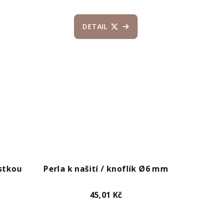
DETAIL
stkou
Perla k našití / knoflík Ø6 mm
45,01 Kč