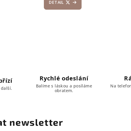
DETAIL
Rychlé odeslání
R
řízí
Balíme s láskou a posíláme
Na telefo
další.
obratem.
at newsletter