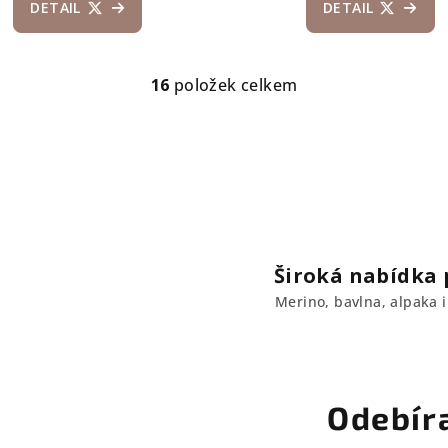
DETAIL
DETAIL
16
položek celkem
O
v
l
á
d
a
c
Široká nabídka p
í
Merino, bavlna, alpaka i 
p
r
v
k
Odebír
y