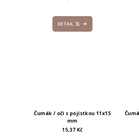
d
ů
u
DETAIL
k
t
ů
Čumák / oči s pojistkou 11x15
Čumák
mm
15,37 Kč