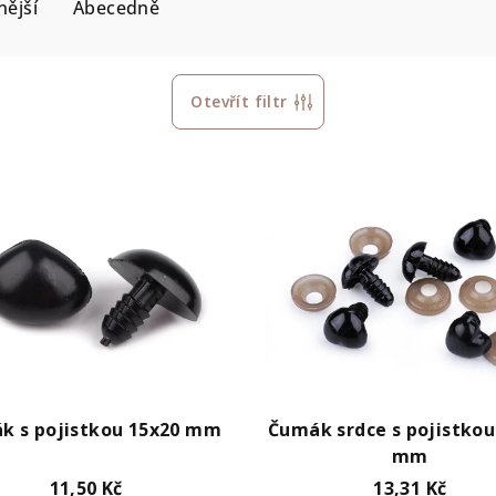
ější
Abecedně
Otevřít filtr
k s pojistkou 15x20 mm
Čumák srdce s pojistkou
mm
11,50 Kč
13,31 Kč