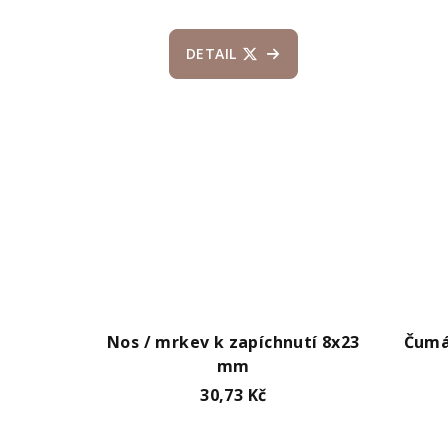
DETAIL
Nos / mrkev k zapíchnutí 8x23
Čumá
mm
30,73 Kč