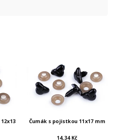
 12x13
Čumák s pojistkou 11x17 mm
14,34 Kč