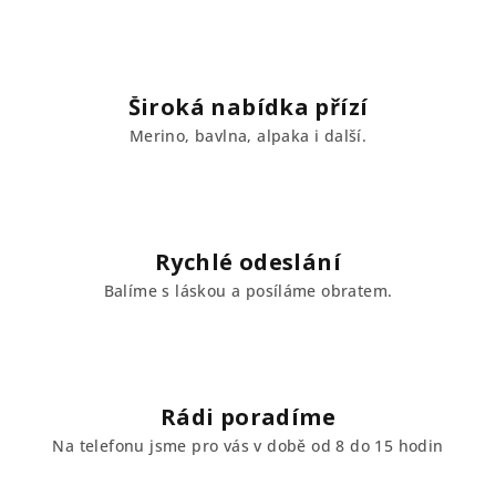
d
a
c
í
Široká nabídka přízí
p
Merino, bavlna, alpaka i další.
r
v
k
y
v
Rychlé odeslání
ý
Balíme s láskou a posíláme obratem.
p
i
s
u
Rádi poradíme
Na telefonu jsme pro vás v době od 8 do 15 hodin