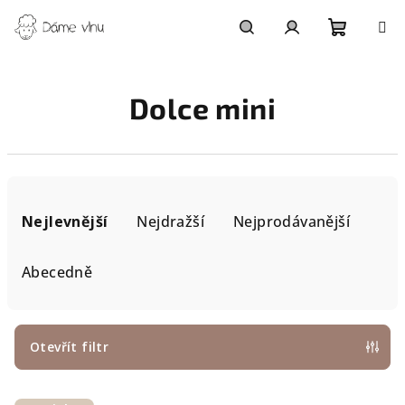
Přejít
na
obsah
Nákupn
Hledat
Přihlášení
Dolce mini
košík
Ř
a
Nejlevnější
Nejdražší
Nejprodávanější
z
e
Abecedně
n
í
p
Otevřít filtr
r
V
o