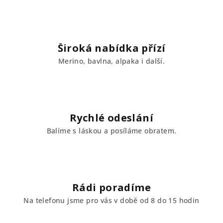
d
a
c
í
Široká nabídka přízí
p
Merino, bavlna, alpaka i další.
r
v
k
y
v
Rychlé odeslání
ý
Balíme s láskou a posíláme obratem.
p
i
s
u
Rádi poradíme
Na telefonu jsme pro vás v době od 8 do 15 hodin