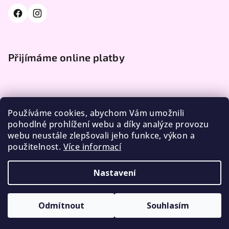
Přijímáme online platby
Používáme cookies, abychom Vám umožnili
pohodlné prohlížení webu a díky analýze provozu
webu neustále zlepšovali jeho funkce, výkon a
Facebook
použitelnost.
Více informací
Nastavení
Copyright 2026
DÁME VLNU
. Všechna práva vyhrazena.
Upravit nastavení cookies
Odmítnout
Souhlasím
Vytvořil Shoptet
5 % SLEVA na první nákup