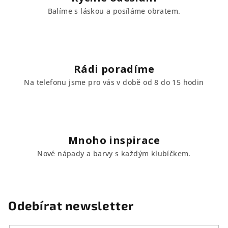
ý
Balíme s láskou a posíláme obratem.
p
i
s
u
Rádi poradíme
Na telefonu jsme pro vás v době od 8 do 15 hodin
Mnoho inspirace
Nové nápady a barvy s každým klubíčkem.
Odebírat newsletter