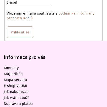
E-mail
Vložením e-mailu souhlasíte s
podmínkami ochrany
osobních údajů
Přihlásit se
Z
á
p
Informace pro vás
a
Kontakty
t
Můj příběh
í
Mapa serveru
E-shop VLUMI
Jak nakupovat
Jak vrátit zboží
Doprava a platba