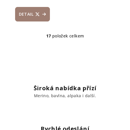
DETAIL
17
položek celkem
O
v
l
á
d
a
c
í
Široká nabídka přízí
p
Merino, bavlna, alpaka i další.
r
v
k
y
v
Rychlé odeslání