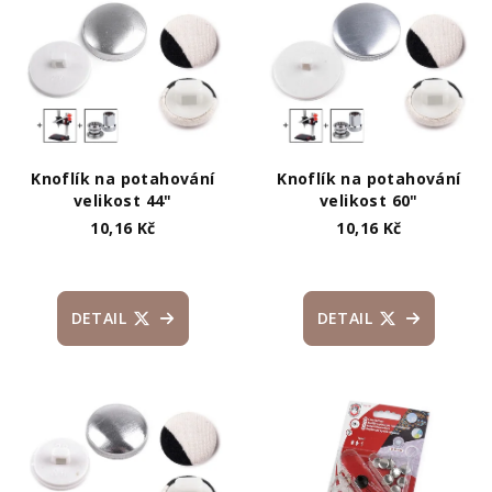
ý
d
p
u
i
k
s
t
p
ů
r
Knoflík na potahování
Knoflík na potahování
o
velikost 44"
velikost 60"
10,16 Kč
10,16 Kč
d
u
k
DETAIL
DETAIL
t
ů