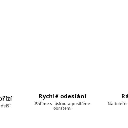
Rychlé odeslání
R
řízí
Balíme s láskou a posíláme
Na telefo
další.
obratem.