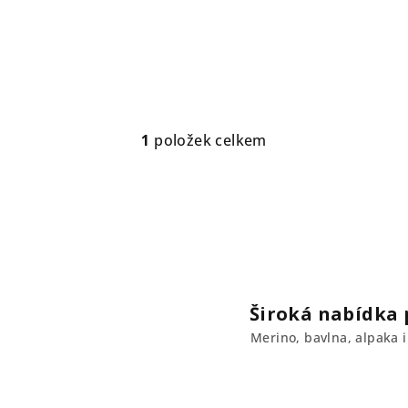
1
položek celkem
O
v
l
á
d
a
c
Široká nabídka p
í
Merino, bavlna, alpaka i 
p
r
v