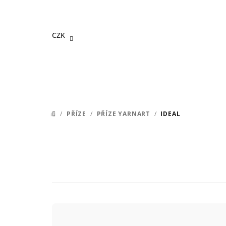
Přejít
na
obsah
CZK
/
PŘÍZE
/
PŘÍZE YARNART
/
IDEAL
DOMŮ
Ř