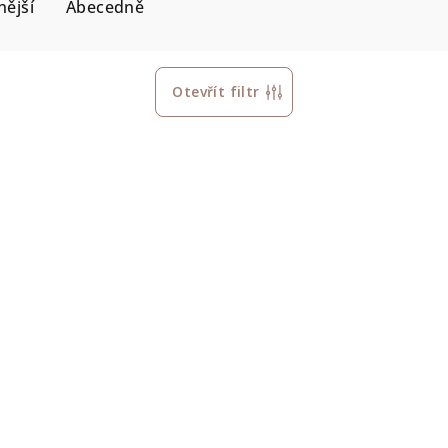
ější
Abecedně
Otevřít filtr