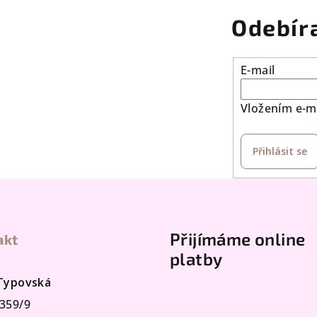
k
Odebír
y
v
E-mail
ý
p
Vložením e-ma
i
s
Přihlásit se
u
Přijímáme online
akt
platby
 Typovská
359/9