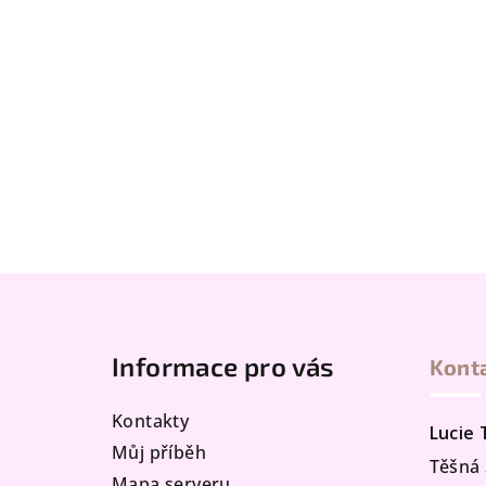
Z
á
Informace pro vás
Kont
p
a
Kontakty
Lucie
t
Můj příběh
Těšná 
Mapa serveru