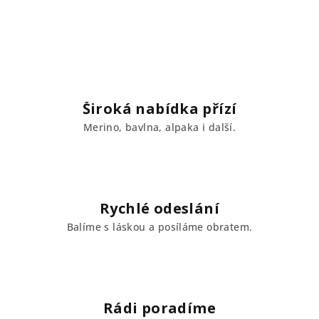
v
l
á
d
a
c
í
Široká nabídka přízí
p
Merino, bavlna, alpaka i další.
r
v
k
y
v
Rychlé odeslání
ý
Balíme s láskou a posíláme obratem.
p
i
s
u
Rádi poradíme