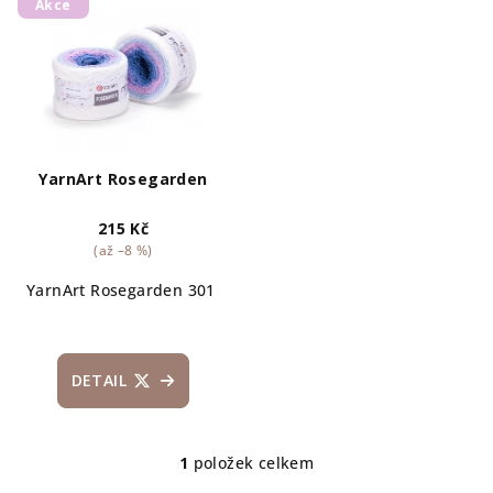
Akce
ý
d
p
u
i
k
s
t
p
ů
r
YarnArt Rosegarden
o
215 Kč
d
(až –8 %)
u
YarnArt Rosegarden 301
YarnArt Rosegarden 302
YarnAr
k
t
ů
DETAIL
1
položek celkem
O