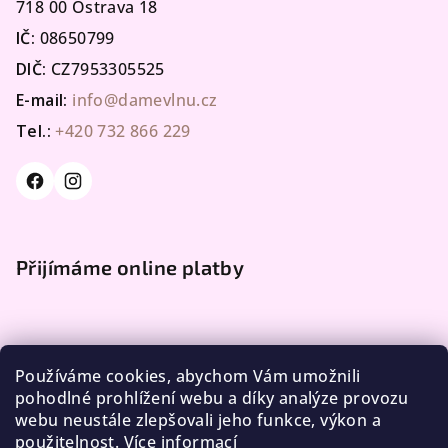
718 00 Ostrava 18
IČ:
08650799
DIČ:
CZ7953305525
E-mail:
info@damevlnu.cz
Tel.:
+420 732 866 229
Přijímáme online platby
Používáme cookies, abychom Vám umožnili
pohodlné prohlížení webu a díky analýze provozu
webu neustále zlepšovali jeho funkce, výkon a
Facebook
použitelnost.
Více informací