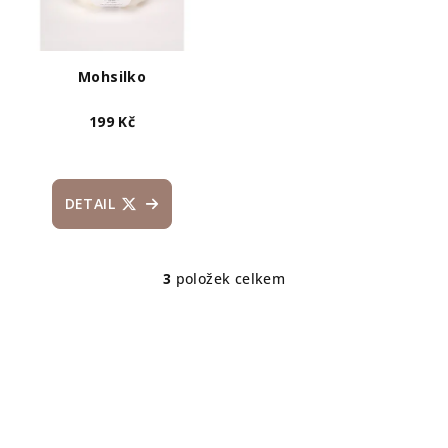
Mohsilko
199 Kč
DETAIL
3
položek celkem
O
v
l
á
d
a
c