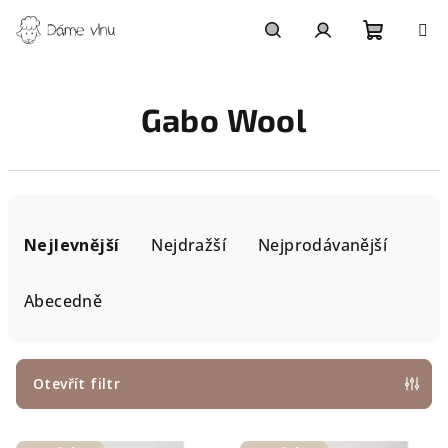
Přejít
na
obsah
Nákupn
Hledat
Přihlášení
Gabo Wool
košík
Ř
a
Nejlevnější
Nejdražší
Nejprodávanější
z
e
Abecedně
n
í
p
Otevřít filtr
r
V
o