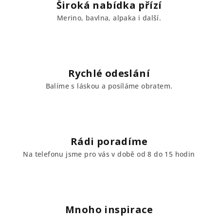
í
Široká nabídka přízí
p
Merino, bavlna, alpaka i další.
r
v
k
y
v
Rychlé odeslání
ý
Balíme s láskou a posíláme obratem.
p
i
s
u
Rádi poradíme
Na telefonu jsme pro vás v době od 8 do 15 hodin
Mnoho inspirace