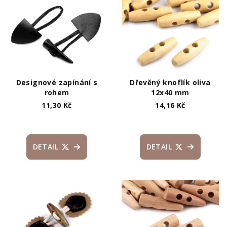
ý
d
p
u
i
k
s
t
p
ů
r
Designové zapínání s
Dřevěný knoflík oliva
o
rohem
12x40 mm
11,30 Kč
14,16 Kč
d
u
k
DETAIL
DETAIL
t
ů