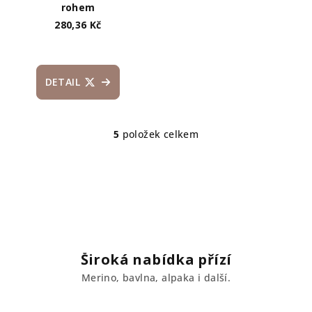
rohem
280,36 Kč
DETAIL
5
položek celkem
O
v
l
á
d
a
c
í
Široká nabídka přízí
p
Merino, bavlna, alpaka i další.
r
v