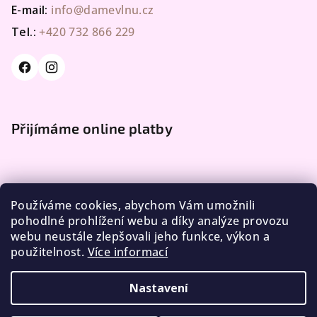
E-mail:
info@damevlnu.cz
Tel.:
+420 732 866 229
Přijímáme online platby
Používáme cookies, abychom Vám umožnili
pohodlné prohlížení webu a díky analýze provozu
webu neustále zlepšovali jeho funkce, výkon a
Facebook
použitelnost.
Více informací
Nastavení
Copyright 2026
DÁME VLNU
. Všechna práva vyhrazena.