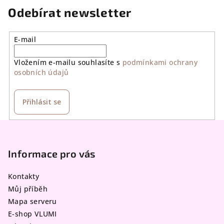
Odebírat newsletter
E-mail
Vložením e-mailu souhlasíte s
podmínkami ochrany
osobních údajů
Přihlásit se
Z
á
p
Informace pro vás
a
Kontakty
t
Můj příběh
í
Mapa serveru
E-shop VLUMI