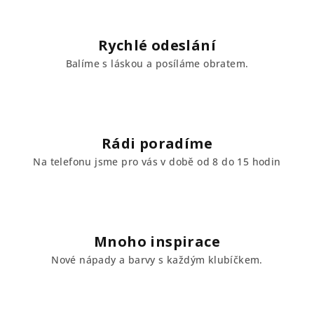
k
y
v
Rychlé odeslání
ý
Balíme s láskou a posíláme obratem.
p
i
s
u
Rádi poradíme
Na telefonu jsme pro vás v době od 8 do 15 hodin
Mnoho inspirace
Nové nápady a barvy s každým klubíčkem.