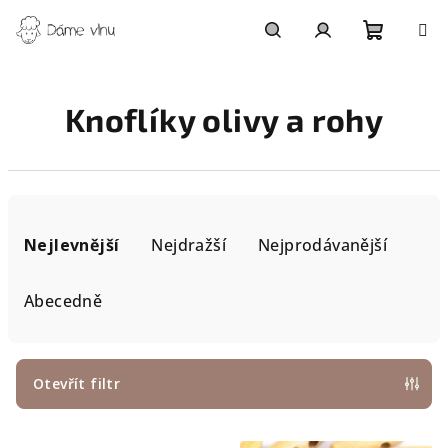
Přejít
na
obsah
Nákupn
Hledat
Přihlášení
Knoflíky olivy a rohy
košík
Ř
a
Nejlevnější
Nejdražší
Nejprodávanější
z
e
Abecedně
n
í
p
Otevřít filtr
r
V
o