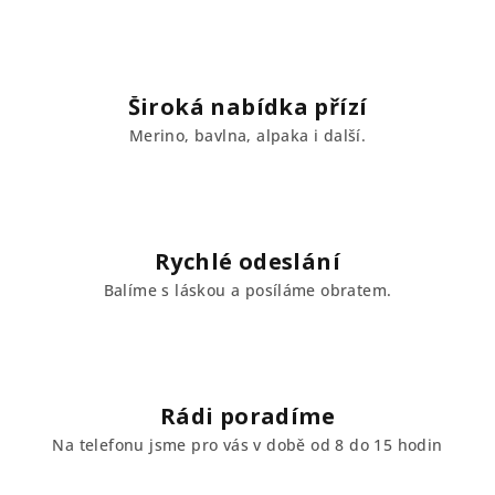
d
a
c
í
Široká nabídka přízí
p
Merino, bavlna, alpaka i další.
r
v
k
y
v
Rychlé odeslání
ý
Balíme s láskou a posíláme obratem.
p
i
s
u
Rádi poradíme
Na telefonu jsme pro vás v době od 8 do 15 hodin