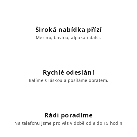
d
a
c
í
Široká nabídka přízí
p
Merino, bavlna, alpaka i další.
r
v
k
y
v
Rychlé odeslání
ý
Balíme s láskou a posíláme obratem.
p
i
s
u
Rádi poradíme
Na telefonu jsme pro vás v době od 8 do 15 hodin