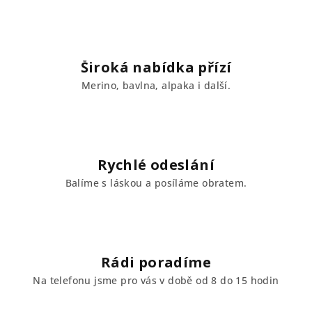
d
a
c
í
Široká nabídka přízí
p
Merino, bavlna, alpaka i další.
r
v
k
y
v
Rychlé odeslání
ý
Balíme s láskou a posíláme obratem.
p
i
s
u
Rádi poradíme
Na telefonu jsme pro vás v době od 8 do 15 hodin