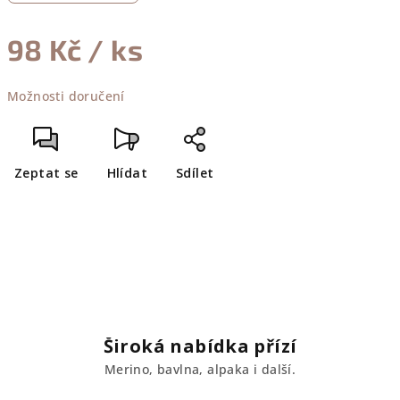
98 Kč
/ ks
Měrná
Možnosti doručení
cena:
Zeptat se
Hlídat
Sdílet
Široká nabídka přízí
Merino, bavlna, alpaka i další.