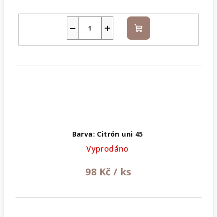
−
+
Do
košíku
Barva: Citrón uni 45
Vyprodáno
98 Kč
/ ks