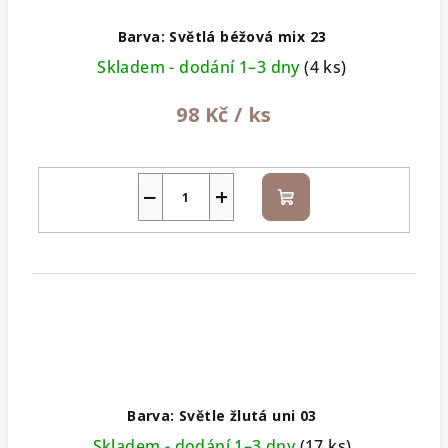
Barva: Světlá béžová mix 23
Skladem - dodání 1–3 dny
(4 ks)
98 Kč
/ ks
−
+
Do
košíku
Barva: Světle žlutá uni 03
Skladem - dodání 1–3 dny
(17 ks)