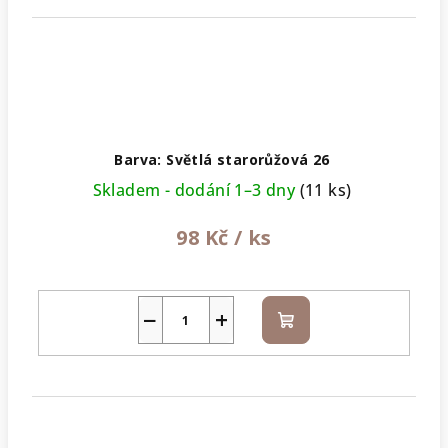
Barva: Světlá starorůžová 26
Skladem - dodání 1–3 dny
(11 ks)
98 Kč
/ ks
−
+
Do
košíku