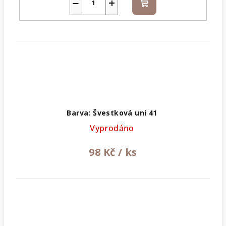
−
+
Do
košíku
Barva: Švestková uni 41
Vyprodáno
98 Kč
/ ks