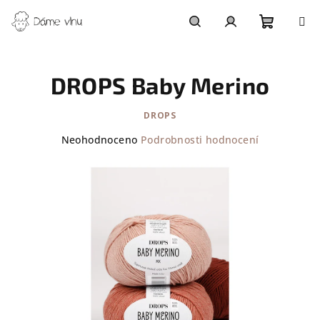
Přejít
na
obsah
Nákupn
Hledat
Přihlášení
DROPS Baby Merino
košík
DROPS
Průměrné
Neohodnoceno
Podrobnosti hodnocení
hodnocení
produktu
je
0,0
z
5
hvězdiček.