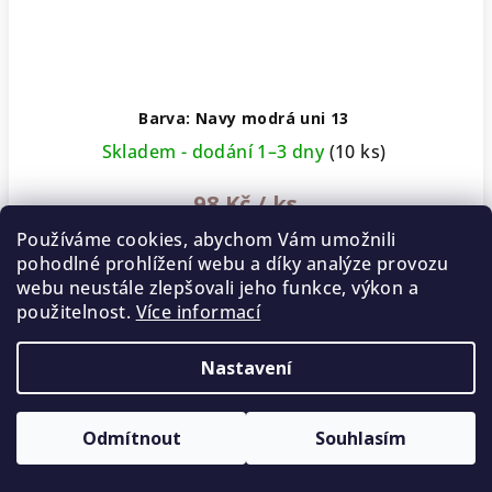
Barva: Navy modrá uni 13
Skladem - dodání 1–3 dny
(10 ks)
98 Kč
/ ks
Používáme cookies, abychom Vám umožnili
pohodlné prohlížení webu a díky analýze provozu
webu neustále zlepšovali jeho funkce, výkon a
−
+
Do
použitelnost.
Více informací
košíku
Nastavení
Odmítnout
Souhlasím
5 % SLEVA na první nákup