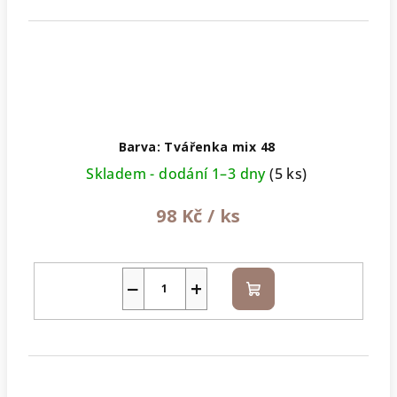
Barva: Tvářenka mix 48
Skladem - dodání 1–3 dny
(5 ks)
98 Kč
/ ks
−
+
Do
košíku