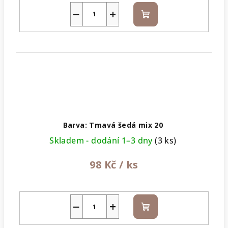
−
+
Do
košíku
Barva: Tmavá šedá mix 20
Skladem - dodání 1–3 dny
(3 ks)
98 Kč
/ ks
−
+
Do
košíku