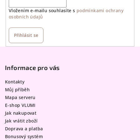
Vložením e-mailu souhlasíte s
podmínkami ochrany
osobních údajů
Přihlásit se
Z
á
p
Informace pro vás
a
Kontakty
t
Můj příběh
í
Mapa serveru
E-shop VLUMI
Jak nakupovat
Jak vrátit zboží
Doprava a platba
Bonusový systém