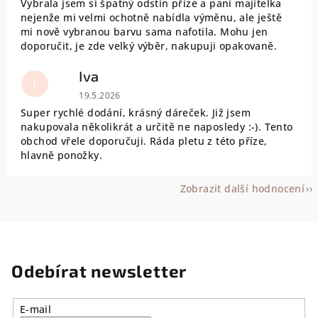
Vybrala jsem si špatný odstín příze a paní majitelka
nejenže mi velmi ochotně nabídla výměnu, ale ještě
mi nově vybranou barvu sama nafotila. Mohu jen
doporučit, je zde velký výběr, nakupuji opakovaně.
Iva
I
Hodnocení obchodu je 5 z 5 hvězdiček.
19.5.2026
Super rychlé dodání, krásný dáreček. Již jsem
nakupovala několikrát a určitě ne naposledy :-). Tento
obchod vřele doporučuji. Ráda pletu z této příze,
hlavně ponožky.
Zobrazit další hodnocení
Odebírat newsletter
E-mail