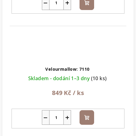
−
+
Do
košíku
Velourmallow: 7110
Skladem - dodání 1–3 dny
(10 ks)
849 Kč
/ ks
−
+
Do
košíku