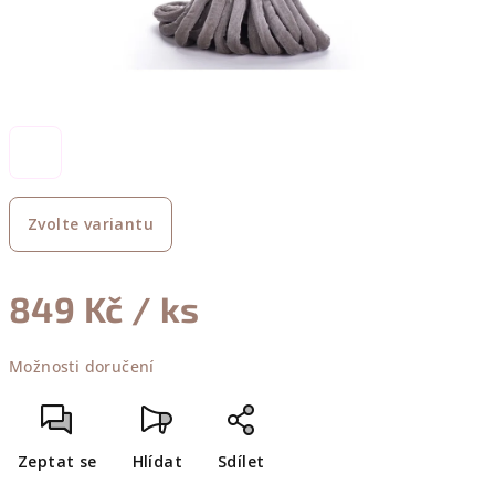
Zvolte variantu
849 Kč
/ ks
Měrná
Možnosti doručení
cena:
Zeptat se
Hlídat
Sdílet