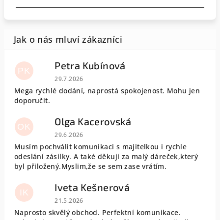
Petra Kubínová
PK
Hodnocení obchodu je 5 z 5 hvězdiček.
29.7.2026
Mega rychlé dodání, naprostá spokojenost. Mohu jen
doporučit.
Olga Kacerovská
OK
Hodnocení obchodu je 5 z 5 hvězdiček.
29.6.2026
Musím pochválit komunikaci s majitelkou i rychle
odeslání zásilky. A také děkuji za malý dáreček,který
byl přiložený.Myslim,že se sem zase vrátím.
Iveta Kešnerová
IK
Hodnocení obchodu je 5 z 5 hvězdiček.
21.5.2026
Naprosto skvělý obchod. Perfektní komunikace.