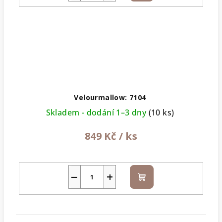
košíku
Velourmallow: 7104
Skladem - dodání 1–3 dny
(10 ks)
849 Kč
/ ks
−
+
Do
košíku