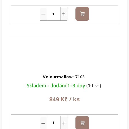
−
+
Do
košíku
Velourmallow: 7103
Skladem - dodání 1–3 dny
(10 ks)
849 Kč
/ ks
−
+
Do