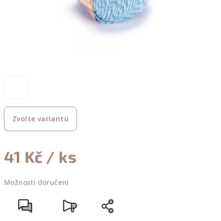
Zvolte variantu
41 Kč
/ ks
Měrná
Možnosti doručení
cena: