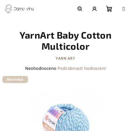
Přejít
na
obsah
Nákupn
Hledat
Přihlášení
YarnArt Baby Cotton
košík
Multicolor
YARN ART
Průměrné
Neohodnoceno
Podrobnosti hodnocení
hodnocení
Novinka
produktu
je
0,0
z
5
hvězdiček.