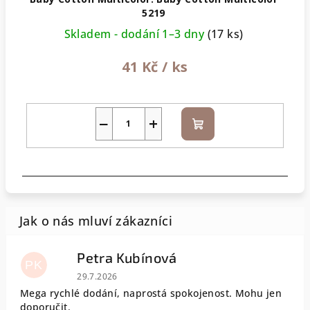
5219
Skladem - dodání 1–3 dny
(17 ks)
41 Kč
/ ks
−
+
Do
košíku
Petra Kubínová
PK
Hodnocení obchodu je 5 z 5 hvězdiček.
29.7.2026
Mega rychlé dodání, naprostá spokojenost. Mohu jen
doporučit.