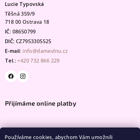
Lucie Typovská
Těšná 359/9
718 00 Ostrava 18
IČ:
08650799
DIČ:
CZ7953305525
E-mail:
info@damevlnu.cz
Tel.:
+420 732 866 229
Přijímáme online platby
Používáme cookies, abychom Vám umožnili