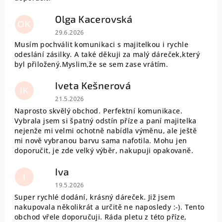
Olga Kacerovská
OK
Hodnocení obchodu je 5 z 5 hvězdiček.
29.6.2026
Musím pochválit komunikaci s majitelkou i rychle
odeslání zásilky. A také děkuji za malý dáreček,který
byl přiložený.Myslim,že se sem zase vrátím.
Iveta Kešnerová
IK
Hodnocení obchodu je 5 z 5 hvězdiček.
21.5.2026
Naprosto skvělý obchod. Perfektní komunikace.
Vybrala jsem si špatný odstín příze a paní majitelka
nejenže mi velmi ochotně nabídla výměnu, ale ještě
mi nově vybranou barvu sama nafotila. Mohu jen
doporučit, je zde velký výběr, nakupuji opakovaně.
Iva
I
Hodnocení obchodu je 5 z 5 hvězdiček.
19.5.2026
Super rychlé dodání, krásný dáreček. Již jsem
nakupovala několikrát a určitě ne naposledy :-). Tento
obchod vřele doporučuji. Ráda pletu z této příze,