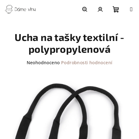
Přejít
na
obsah
Nákupn
Hledat
Přihlášení
Ucha na tašky textilní -
košík
polypropylenová
Průměrné
Neohodnoceno
Podrobnosti hodnocení
hodnocení
produktu
je
0,0
z
5
hvězdiček.