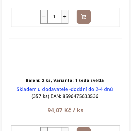
−
+
Do
košíku
Balení: 2 ks, Varianta: 1 šedá světlá
Skladem u dodavatele -dodání do 2-4 dnů
(357 ks)
EAN:
8596475633536
94,07 Kč
/ ks