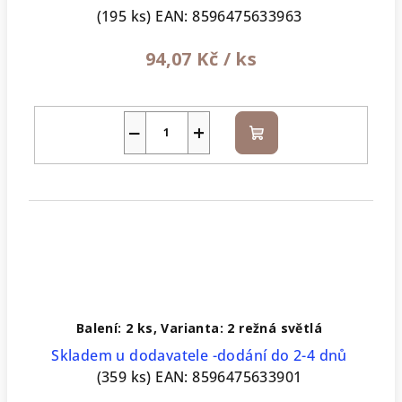
(195 ks)
EAN:
8596475633963
94,07 Kč
/ ks
−
+
Do
košíku
Balení: 2 ks, Varianta: 2 režná světlá
Skladem u dodavatele -dodání do 2-4 dnů
(359 ks)
EAN:
8596475633901