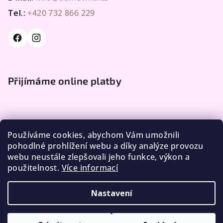
Tel.:
+420 732 866 229
Přijímáme online platby
Používáme cookies, abychom Vám umožnili
pohodlné prohlížení webu a díky analýze provozu
webu neustále zlepšovali jeho funkce, výkon a
Facebook
použitelnost.
Více informací
Nastavení
Copyright 2026
DÁME VLNU
. Všechna práva vyhrazena.
Upravit nastavení cookies