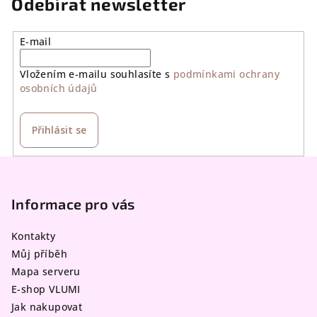
Odebírat newsletter
E-mail
Vložením e-mailu souhlasíte s
podmínkami ochrany
osobních údajů
Přihlásit se
Z
á
p
Informace pro vás
a
Kontakty
t
Můj příběh
í
Mapa serveru
E-shop VLUMI
Jak nakupovat