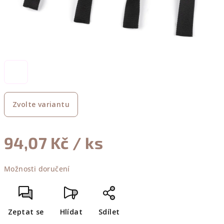
Zvolte variantu
94,07 Kč
/ ks
Měrná
Možnosti doručení
cena:
Zeptat se
Hlídat
Sdílet