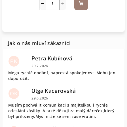
−
+
Do
košíku
Petra Kubínová
PK
Hodnocení obchodu je 5 z 5 hvězdiček.
29.7.2026
Mega rychlé dodání, naprostá spokojenost. Mohu jen
doporučit.
Olga Kacerovská
OK
Hodnocení obchodu je 5 z 5 hvězdiček.
29.6.2026
Musím pochválit komunikaci s majitelkou i rychle
odeslání zásilky. A také děkuji za malý dáreček,který
byl přiložený.Myslim,že se sem zase vrátím.