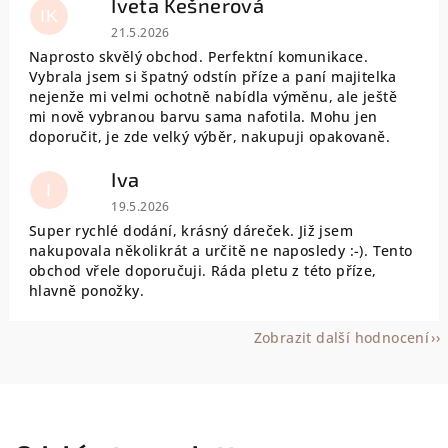
Iveta Kešnerová
IK
Hodnocení obchodu je 5 z 5 hvězdiček.
21.5.2026
Naprosto skvělý obchod. Perfektní komunikace.
Vybrala jsem si špatný odstín příze a paní majitelka
nejenže mi velmi ochotně nabídla výměnu, ale ještě
mi nově vybranou barvu sama nafotila. Mohu jen
doporučit, je zde velký výběr, nakupuji opakovaně.
Iva
I
Hodnocení obchodu je 5 z 5 hvězdiček.
19.5.2026
Super rychlé dodání, krásný dáreček. Již jsem
nakupovala několikrát a určitě ne naposledy :-). Tento
obchod vřele doporučuji. Ráda pletu z této příze,
hlavně ponožky.
Zobrazit další hodnocení