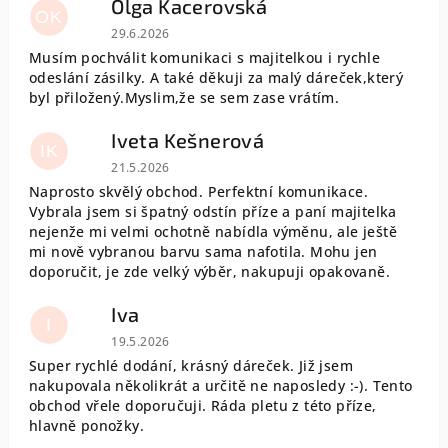
Olga Kacerovská
OK
Hodnocení obchodu je 5 z 5 hvězdiček.
29.6.2026
Musím pochválit komunikaci s majitelkou i rychle
odeslání zásilky. A také děkuji za malý dáreček,který
byl přiložený.Myslim,že se sem zase vrátím.
Iveta Kešnerová
IK
Hodnocení obchodu je 5 z 5 hvězdiček.
21.5.2026
Naprosto skvělý obchod. Perfektní komunikace.
Vybrala jsem si špatný odstín příze a paní majitelka
nejenže mi velmi ochotně nabídla výměnu, ale ještě
mi nově vybranou barvu sama nafotila. Mohu jen
doporučit, je zde velký výběr, nakupuji opakovaně.
Iva
I
Hodnocení obchodu je 5 z 5 hvězdiček.
19.5.2026
Super rychlé dodání, krásný dáreček. Již jsem
nakupovala několikrát a určitě ne naposledy :-). Tento
obchod vřele doporučuji. Ráda pletu z této příze,
hlavně ponožky.