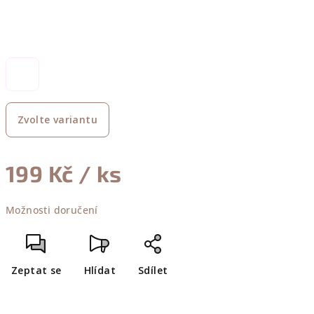
Zvolte variantu
199 Kč
/ ks
Měrná
Možnosti doručení
cena:
Zeptat se
Hlídat
Sdílet