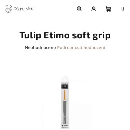
Přejít
na
obsah
Nákupn
Hledat
Přihlášení
Tulip Etimo soft grip
košík
Průměrné
Neohodnoceno
Podrobnosti hodnocení
hodnocení
produktu
je
0,0
z
5
hvězdiček.