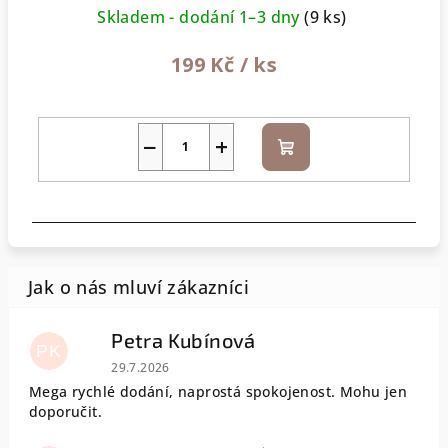
Skladem - dodání 1–3 dny
(9 ks)
199 Kč
/ ks
−
+
Do
košíku
Petra Kubínová
PK
Hodnocení obchodu je 5 z 5 hvězdiček.
29.7.2026
Mega rychlé dodání, naprostá spokojenost. Mohu jen
doporučit.