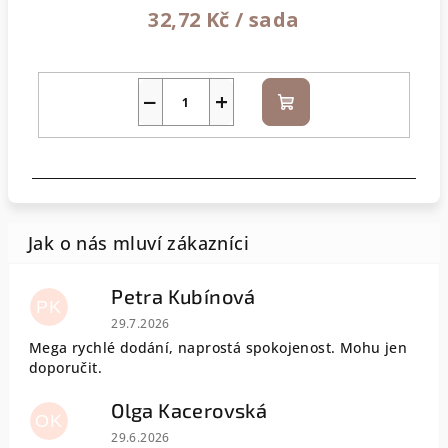
32,72 Kč
/ sada
−
+
Do
košíku
Petra Kubínová
PK
Hodnocení obchodu je 5 z 5 hvězdiček.
29.7.2026
Mega rychlé dodání, naprostá spokojenost. Mohu jen
doporučit.
Olga Kacerovská
OK
Hodnocení obchodu je 5 z 5 hvězdiček.
29.6.2026