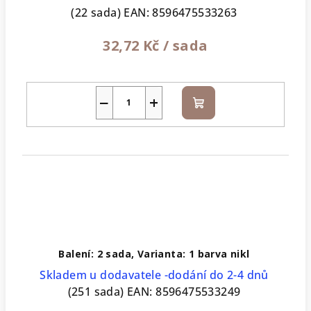
(22 sada)
EAN:
8596475533263
32,72 Kč
/ sada
−
+
Do
košíku
Balení: 2 sada, Varianta: 1 barva nikl
Skladem u dodavatele -dodání do 2-4 dnů
(251 sada)
EAN:
8596475533249