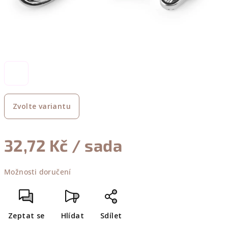
Zvolte variantu
32,72 Kč
/ sada
Měrná
Možnosti doručení
cena:
Zeptat se
Hlídat
Sdílet