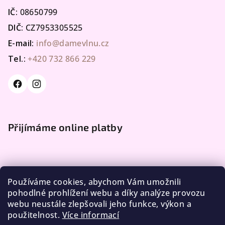
IČ:
08650799
DIČ:
CZ7953305525
E-mail:
info@damevlnu.cz
Tel.:
+420 732 866 229
Přijímáme online platby
Používáme cookies, abychom Vám umožnili
pohodlné prohlížení webu a díky analýze provozu
webu neustále zlepšovali jeho funkce, výkon a
Facebook
použitelnost.
Více informací