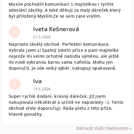
Musím pochválit komunikaci s majitelkou i rychle
odeslání zásilky. A také děkuji za malý dáreček,který
byl přiložený.Myslim,že se sem zase vrátím.
Iveta Kešnerová
IK
Hodnocení obchodu je 5 z 5 hvězdiček.
21.5.2026
Naprosto skvělý obchod. Perfektní komunikace.
Vybrala jsem si špatný odstín příze a paní majitelka
nejenže mi velmi ochotně nabídla výměnu, ale ještě
mi nově vybranou barvu sama nafotila. Mohu jen
doporučit, je zde velký výběr, nakupuji opakovaně.
Iva
I
Hodnocení obchodu je 5 z 5 hvězdiček.
19.5.2026
Super rychlé dodání, krásný dáreček. Již jsem
nakupovala několikrát a určitě ne naposledy :-). Tento
obchod vřele doporučuji. Ráda pletu z této příze,
hlavně ponožky.
Zobrazit další hodnocení