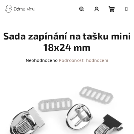
Přejít
na
obsah
Nákupn
Hledat
Přihlášení
Sada zapínání na tašku mini
košík
18x24 mm
Průměrné
Neohodnoceno
Podrobnosti hodnocení
hodnocení
produktu
je
0,0
z
5
hvězdiček.