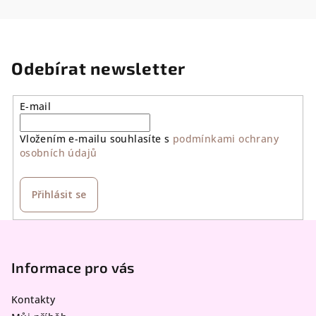
Odebírat newsletter
E-mail
Vložením e-mailu souhlasíte s
podmínkami ochrany
osobních údajů
Přihlásit se
Z
á
p
Informace pro vás
a
Kontakty
t