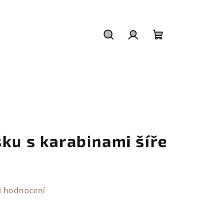
Hledat
Přihlášení
Nákupní
košík
ku s karabinami šíře
i hodnocení