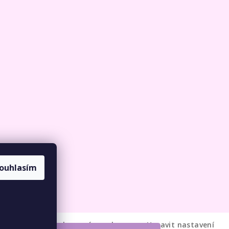
ouhlasím
DÁME VLNU
. Všechna práva vyhrazena.
Upravit nastavení