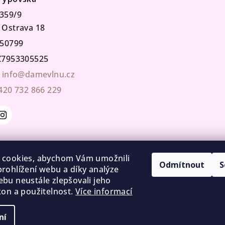
359/9
 Ostrava 18
50799
7953305525
info@damevlnu.cz
420 732 866 229
 cookies, abychom Vám umožnili
Odmítnout
S
rohlížení webu a díky analýze
bu neustále zlepšovali jeho
kon a použitelnost.
Více informací
ní
Copyright 2026