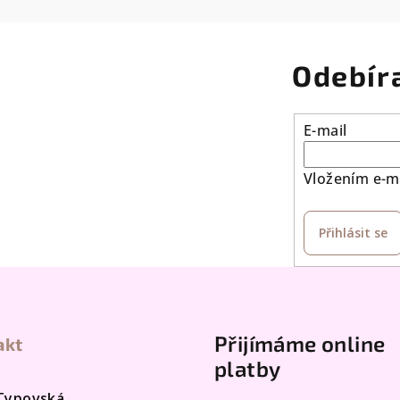
Odebír
E-mail
Vložením e-ma
Přihlásit se
Přijímáme online
akt
platby
 Typovská