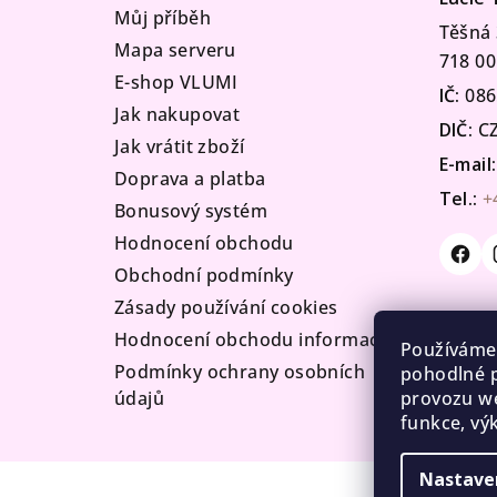
t
Můj příběh
Těšná 
Mapa serveru
í
718 00
E-shop VLUMI
IČ:
086
Jak nakupovat
DIČ:
CZ
Jak vrátit zboží
E-mail:
Doprava a platba
Tel.:
+
Bonusový systém
Hodnocení obchodu
Obchodní podmínky
Zásady používání cookies
Hodnocení obchodu informace
Používáme
Podmínky ochrany osobních
pohodlné p
údajů
provozu we
funkce, vý
Nastave