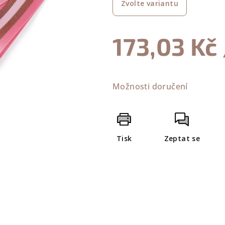
Zvolte variantu
je
0,0
z
173,03 Kč
5
hvězdiček.
Měrná
cena:
Možnosti doručení
Tisk
Zeptat se