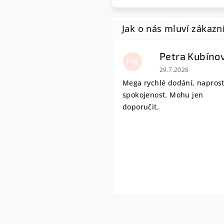
Petra Kubíno
PK
Hodnocení obchodu
29.7.2026
Mega rychlé dodání, napros
spokojenost. Mohu jen
doporučit.