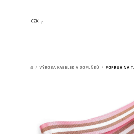
Přejít
na
obsah
CZK
/
VÝROBA KABELEK A DOPLŇKŮ
/
POPRUH NA TA
DOMŮ