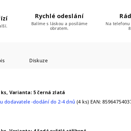
Rychlé odeslání
Rád
ízí
Balíme s láskou a posíláme
Na telefonu
lší.
obratem.
8
is
Diskuze
 ks, Varianta: 5 černá zlatá
u dodavatele -dodání do 2-4 dnů
(4 ks)
EAN:
8596475403
 ks, Varianta: 4 šedá světlá stříbrná