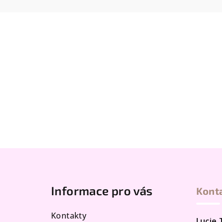
Z
á
Informace pro vás
Kont
p
a
Kontakty
Lucie