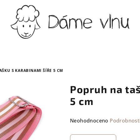
ŠKU S KARABINAMI ŠÍŘE 5 CM
Popruh na taš
5 cm
Průměrné
Neohodnoceno
Podrobnost
hodnocení
produktu