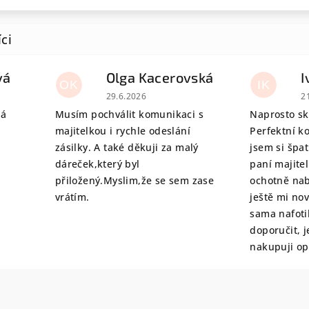
vá
Olga Kacerovská
I
OK
IK
 je 5 z 5 hvězdiček.
Hodnocení obchodu je 5 z 5 hvězdiček.
H
29.6.2026
2
tá
Musím pochválit komunikaci s
Naprosto sk
majitelkou i rychle odeslání
Perfektní k
zásilky. A také děkuji za malý
jsem si špat
dáreček,který byl
paní majite
přiložený.Myslim,že se sem zase
ochotně nab
vrátím.
ještě mi no
sama nafoti
doporučit, j
nakupuji o