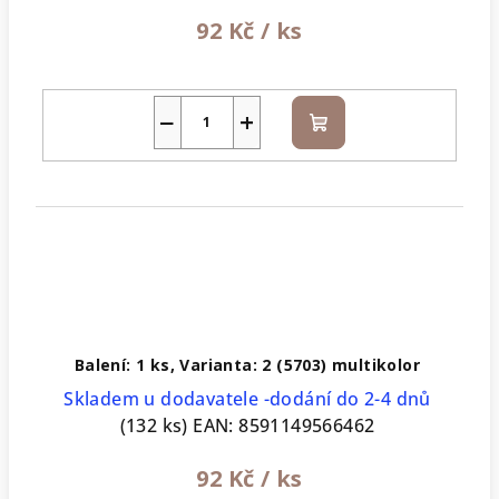
92 Kč
/ ks
−
+
Do
košíku
Balení: 1 ks, Varianta: 2 (5703) multikolor
Skladem u dodavatele -dodání do 2-4 dnů
(132 ks)
EAN:
8591149566462
92 Kč
/ ks