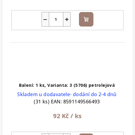
−
+
Do
košíku
Balení: 1 ks, Varianta: 3 (5706) petrolejová
Skladem u dodavatele- dodání do 2-4 dnů
(31 ks)
EAN:
8591149566493
92 Kč
/ ks