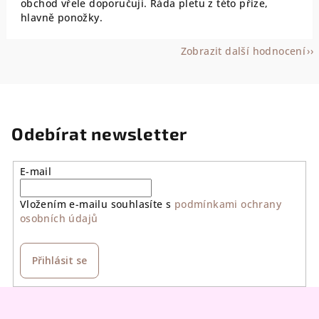
obchod vřele doporučuji. Ráda pletu z této příze,
hlavně ponožky.
Zobrazit další hodnocení
Odebírat newsletter
E-mail
Vložením e-mailu souhlasíte s
podmínkami ochrany
osobních údajů
Přihlásit se
Z
á