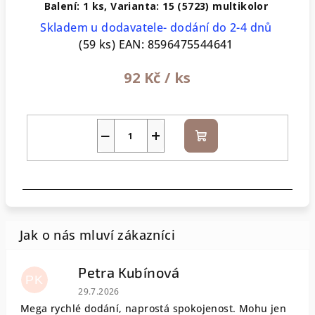
Balení: 1 ks, Varianta: 15 (5723) multikolor
Skladem u dodavatele- dodání do 2-4 dnů
(59 ks)
EAN:
8596475544641
92 Kč
/ ks
−
+
Do
košíku
Petra Kubínová
PK
Hodnocení obchodu je 5 z 5 hvězdiček.
29.7.2026
Mega rychlé dodání, naprostá spokojenost. Mohu jen