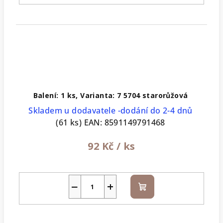
Balení: 1 ks, Varianta: 7 5704 starorůžová
Skladem u dodavatele -dodání do 2-4 dnů
(61 ks)
EAN:
8591149791468
92 Kč
/ ks
−
+
Do
košíku