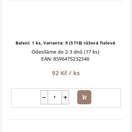
Balení: 1 ks, Varianta: 9 (5718) růžová fialová
Odesíláme do 2-3 dnů
(17 ks)
EAN:
8596475232340
92 Kč
/ ks
−
+
Do
košíku