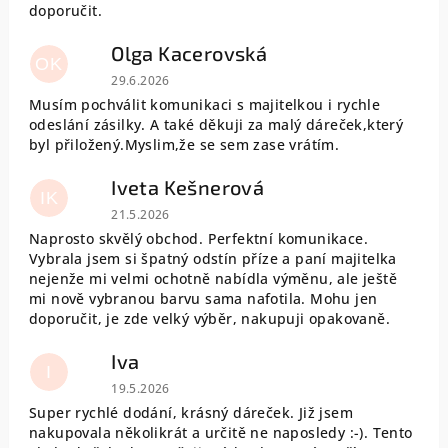
doporučit.
Olga Kacerovská
OK
Hodnocení obchodu je 5 z 5 hvězdiček.
29.6.2026
Musím pochválit komunikaci s majitelkou i rychle
odeslání zásilky. A také děkuji za malý dáreček,který
byl přiložený.Myslim,že se sem zase vrátím.
Iveta Kešnerová
IK
Hodnocení obchodu je 5 z 5 hvězdiček.
21.5.2026
Naprosto skvělý obchod. Perfektní komunikace.
Vybrala jsem si špatný odstín příze a paní majitelka
nejenže mi velmi ochotně nabídla výměnu, ale ještě
mi nově vybranou barvu sama nafotila. Mohu jen
doporučit, je zde velký výběr, nakupuji opakovaně.
Iva
I
Hodnocení obchodu je 5 z 5 hvězdiček.
19.5.2026
Super rychlé dodání, krásný dáreček. Již jsem
nakupovala několikrát a určitě ne naposledy :-). Tento