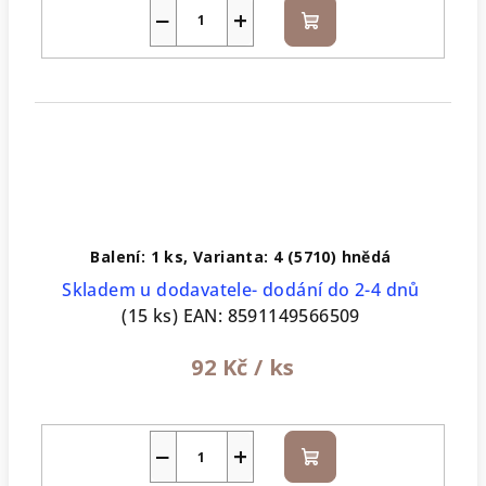
−
+
Do
košíku
Balení: 1 ks, Varianta: 4 (5710) hnědá
Skladem u dodavatele- dodání do 2-4 dnů
(15 ks)
EAN:
8591149566509
92 Kč
/ ks
−
+
Do
košíku