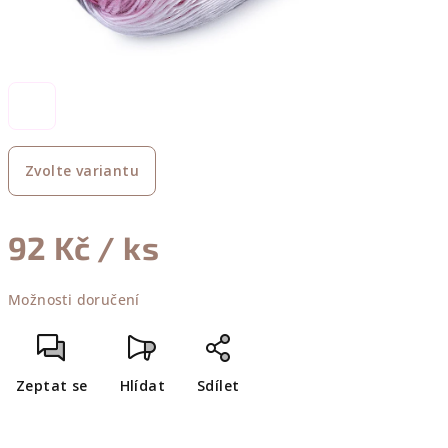
Zvolte variantu
92 Kč
/ ks
Měrná
Možnosti doručení
cena:
Zeptat se
Hlídat
Sdílet