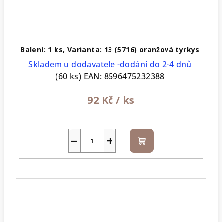
Balení: 1 ks, Varianta: 13 (5716) oranžová tyrkys
Skladem u dodavatele -dodání do 2-4 dnů
(60 ks)
EAN:
8596475232388
92 Kč
/ ks
−
+
Do
košíku