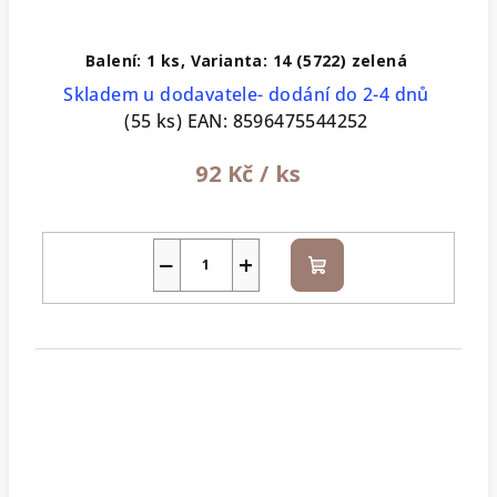
Balení: 1 ks, Varianta: 14 (5722) zelená
Skladem u dodavatele- dodání do 2-4 dnů
(55 ks)
EAN:
8596475544252
92 Kč
/ ks
−
+
Do
košíku