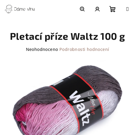
Přejít
na
obsah
Nákupn
Hledat
Přihlášení
Pletací příze Waltz 100 g
košík
Průměrné
Neohodnoceno
Podrobnosti hodnocení
hodnocení
produktu
je
0,0
z
5
hvězdiček.