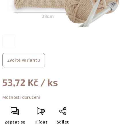
Zvolte variantu
53,72 Kč
/ ks
Měrná
Možnosti doručení
cena:
Zeptat se
Hlídat
Sdílet