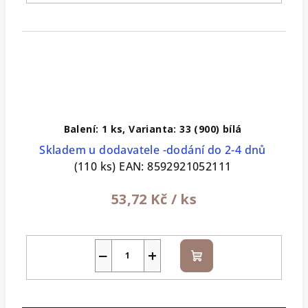
Balení: 1 ks, Varianta: 33 (900) bílá
Skladem u dodavatele -dodání do 2-4 dnů
(110 ks)
EAN:
8592921052111
53,72 Kč
/ ks
−
+
Do
košíku