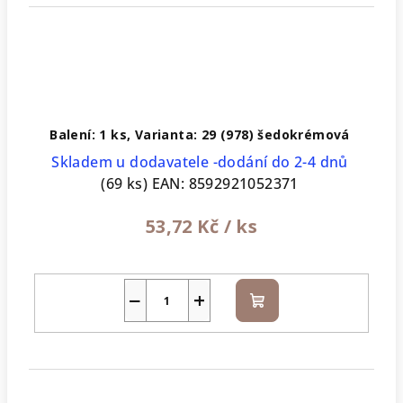
Balení: 1 ks, Varianta: 29 (978) šedokrémová
Skladem u dodavatele -dodání do 2-4 dnů
(69 ks)
EAN:
8592921052371
53,72 Kč
/ ks
−
+
Do
košíku