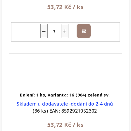
53,72 Kč
/ ks
−
+
Do
košíku
Balení: 1 ks, Varianta: 16 (964) zelená sv.
Skladem u dodavatele -dodání do 2-4 dnů
(36 ks)
EAN:
8592921052302
53,72 Kč
/ ks