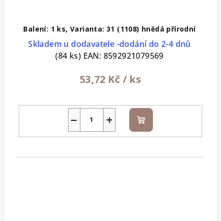
Balení: 1 ks, Varianta: 31 (1108) hnědá přírodní
Skladem u dodavatele -dodání do 2-4 dnů
(84 ks)
EAN:
8592921079569
53,72 Kč
/ ks
−
+
Do
košíku