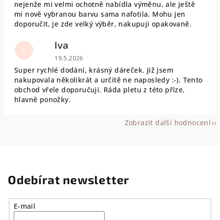
nejenže mi velmi ochotně nabídla výměnu, ale ještě
mi nově vybranou barvu sama nafotila. Mohu jen
doporučit, je zde velký výběr, nakupuji opakovaně.
Iva
I
Hodnocení obchodu je 5 z 5 hvězdiček.
19.5.2026
Super rychlé dodání, krásný dáreček. Již jsem
nakupovala několikrát a určitě ne naposledy :-). Tento
obchod vřele doporučuji. Ráda pletu z této příze,
hlavně ponožky.
Zobrazit další hodnocení
Odebírat newsletter
E-mail