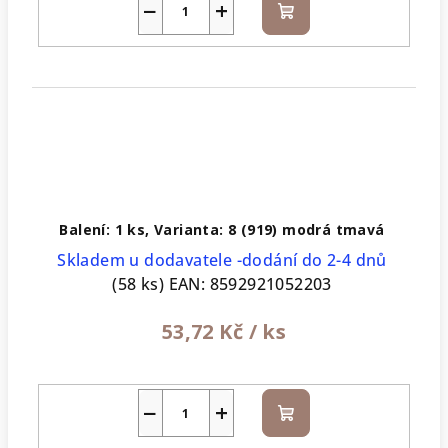
−
+
Do
košíku
Balení: 1 ks, Varianta: 8 (919) modrá tmavá
Skladem u dodavatele -dodání do 2-4 dnů
(58 ks)
EAN:
8592921052203
53,72 Kč
/ ks
−
+
Do
košíku