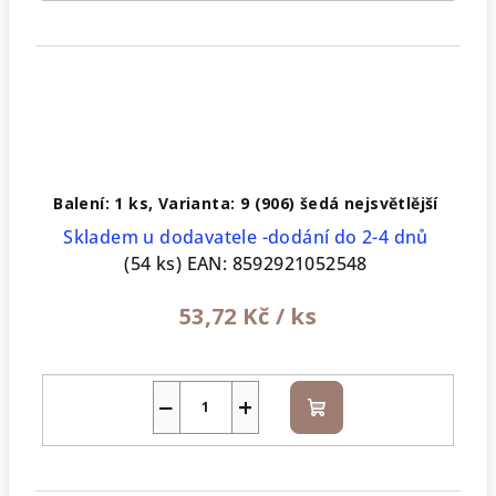
Balení: 1 ks, Varianta: 9 (906) šedá nejsvětlější
Skladem u dodavatele -dodání do 2-4 dnů
(54 ks)
EAN:
8592921052548
53,72 Kč
/ ks
−
+
Do
košíku