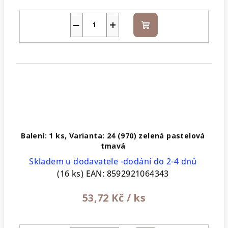
−
+
Do
košíku
Balení: 1 ks, Varianta: 24 (970) zelená pastelová
tmavá
Skladem u dodavatele -dodání do 2-4 dnů
(16 ks)
EAN:
8592921064343
53,72 Kč
/ ks