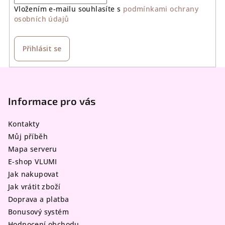
Vložením e-mailu souhlasíte s
podmínkami ochrany
osobních údajů
Přihlásit se
Z
á
p
Informace pro vás
a
Kontakty
t
Můj příběh
í
Mapa serveru
E-shop VLUMI
Jak nakupovat
Jak vrátit zboží
Doprava a platba
Bonusový systém
Hodnocení obchodu