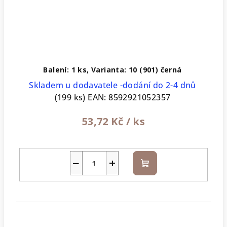
Balení: 1 ks, Varianta: 10 (901) černá
Skladem u dodavatele -dodání do 2-4 dnů
(199 ks)
EAN:
8592921052357
53,72 Kč
/ ks
−
+
Do
košíku