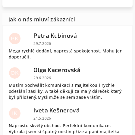
Petra Kubínová
PK
Hodnocení obchodu je 5 z 5 hvězdiček.
29.7.2026
Mega rychlé dodání, naprostá spokojenost. Mohu jen
doporučit.
Olga Kacerovská
OK
Hodnocení obchodu je 5 z 5 hvězdiček.
29.6.2026
Musím pochválit komunikaci s majitelkou i rychle
odeslání zásilky. A také děkuji za malý dáreček,který
byl přiložený.Myslim,že se sem zase vrátím.
Iveta Kešnerová
IK
Hodnocení obchodu je 5 z 5 hvězdiček.
21.5.2026
Naprosto skvělý obchod. Perfektní komunikace.
Vybrala jsem si špatný odstín příze a paní majitelka