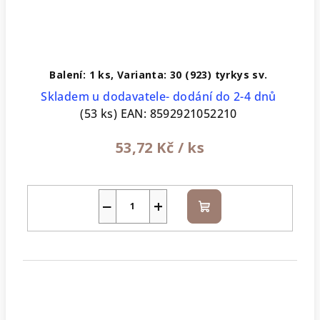
Balení: 1 ks, Varianta: 30 (923) tyrkys sv.
Skladem u dodavatele- dodání do 2-4 dnů
(53 ks)
EAN:
8592921052210
53,72 Kč
/ ks
−
+
Do
košíku