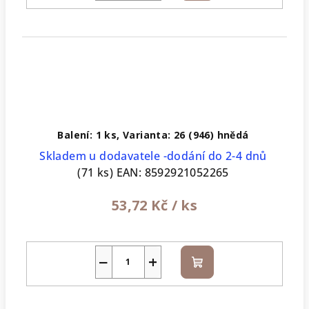
Balení: 1 ks, Varianta: 26 (946) hnědá
Skladem u dodavatele -dodání do 2-4 dnů
(71 ks)
EAN:
8592921052265
53,72 Kč
/ ks
−
+
Do
košíku