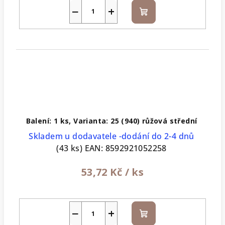
−
+
Do
košíku
Balení: 1 ks, Varianta: 25 (940) růžová střední
Skladem u dodavatele -dodání do 2-4 dnů
(43 ks)
EAN:
8592921052258
53,72 Kč
/ ks
−
+
Do
košíku