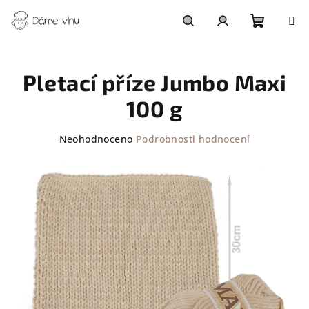
Přejít
na
obsah
Nákupn
Hledat
Přihlášení
Pletací příze Jumbo Maxi
košík
100 g
Průměrné
Neohodnoceno
Podrobnosti hodnocení
hodnocení
produktu
je
0,0
z
5
hvězdiček.