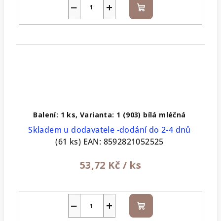
−
+
Do
košíku
Balení: 1 ks, Varianta: 1 (903) bílá mléčná
Skladem u dodavatele -dodání do 2-4 dnů
(61 ks)
EAN:
8592821052525
53,72 Kč
/ ks
−
+
Do
košíku