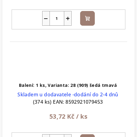
−
+
Do
košíku
Balení: 1 ks, Varianta: 28 (909) šedá tmavá
Skladem u dodavatele -dodání do 2-4 dnů
(374 ks)
EAN:
8592921079453
53,72 Kč
/ ks