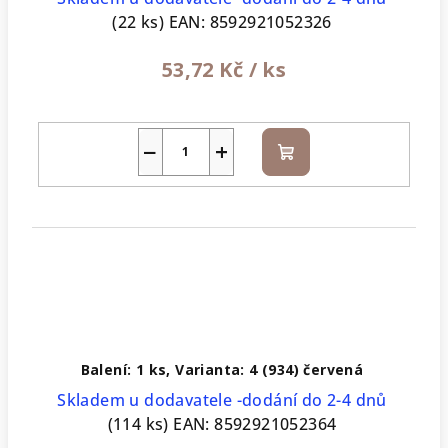
(22 ks)
EAN:
8592921052326
53,72 Kč
/ ks
−
+
Do
košíku
Balení: 1 ks, Varianta: 4 (934) červená
Skladem u dodavatele -dodání do 2-4 dnů
(114 ks)
EAN:
8592921052364