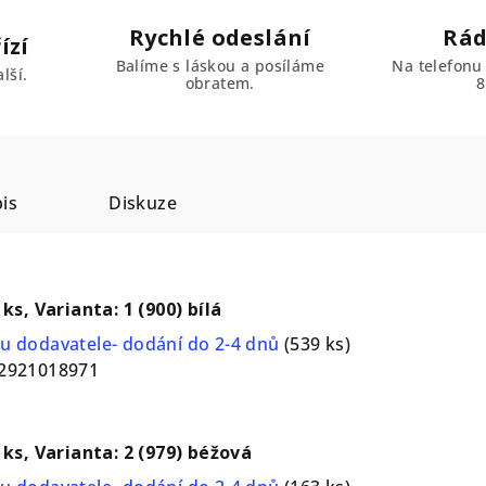
Rychlé odeslání
Rád
ízí
Balíme s láskou a posíláme
Na telefonu
lší.
obratem.
8
is
Diskuze
 ks, Varianta: 1 (900) bílá
u dodavatele- dodání do 2-4 dnů
(539 ks)
2921018971
1 ks, Varianta: 2 (979) béžová