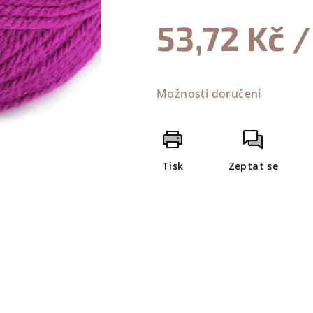
z
53,72 Kč
/
5
hvězdiček.
Měrná
cena:
Možnosti doručení
Tisk
Zeptat se