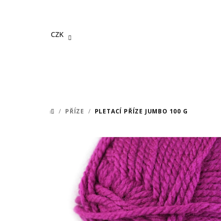
Přejít
na
obsah
CZK
/
PŘÍZE
/
PLETACÍ PŘÍZE JUMBO 100 G
DOMŮ