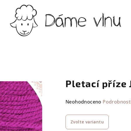
Pletací příze
Průměrné
Neohodnoceno
Podrobnost
hodnocení
produktu
Zvolte variantu
je
0,0