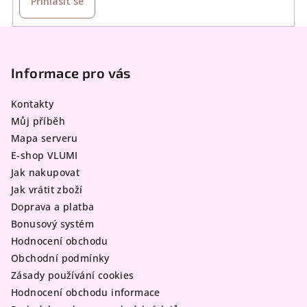
Přihlásit se
Z
á
p
Informace pro vás
a
Kontakty
t
Můj příběh
í
Mapa serveru
E-shop VLUMI
Jak nakupovat
Jak vrátit zboží
Doprava a platba
Bonusový systém
Hodnocení obchodu
Obchodní podmínky
Zásady používání cookies
Hodnocení obchodu informace