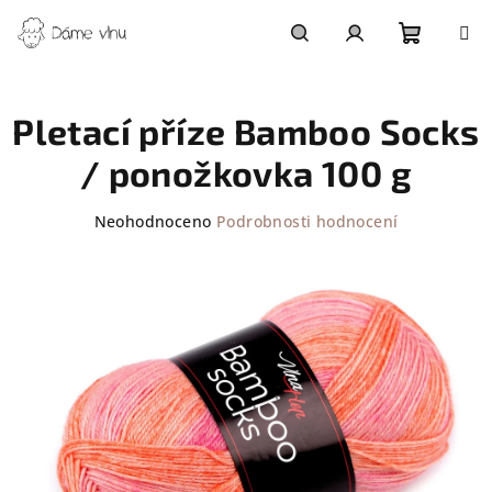
Přejít
na
obsah
Nákupn
Hledat
Přihlášení
Pletací příze Bamboo Socks
košík
/ ponožkovka 100 g
Průměrné
Neohodnoceno
Podrobnosti hodnocení
hodnocení
produktu
je
0,0
z
5
hvězdiček.