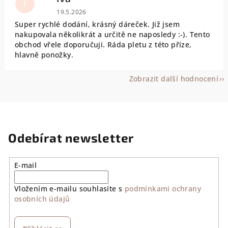
I
Hodnocení obchodu je 5 z 5 hvězdiček.
19.5.2026
Super rychlé dodání, krásný dáreček. Již jsem
nakupovala několikrát a určitě ne naposledy :-). Tento
obchod vřele doporučuji. Ráda pletu z této příze,
hlavně ponožky.
Zobrazit další hodnocení
Odebírat newsletter
E-mail
Vložením e-mailu souhlasíte s
podmínkami ochrany
osobních údajů