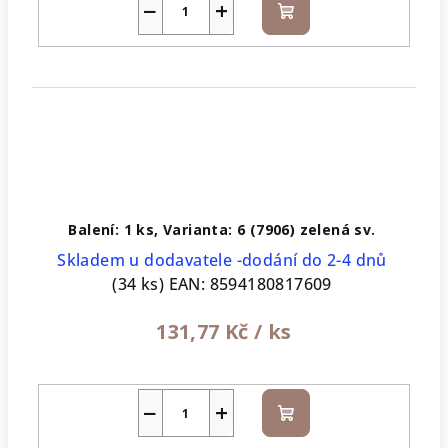
−
+
Do
košíku
Balení: 1 ks, Varianta: 6 (7906) zelená sv.
Skladem u dodavatele -dodání do 2-4 dnů
(34 ks)
EAN:
8594180817609
131,77 Kč
/ ks
−
+
Do
košíku