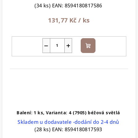
(34 ks)
EAN:
8594180817586
131,77 Kč
/ ks
−
+
Do
košíku
Balení: 1 ks, Varianta: 4 (7905) béžová světlá
Skladem u dodavatele -dodání do 2-4 dnů
(28 ks)
EAN:
8594180817593