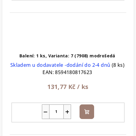
Balení: 1 ks, Varianta: 7 (7908) modrošedá
Skladem u dodavatele -dodání do 2-4 dnů
(8 ks)
EAN:
8594180817623
131,77 Kč
/ ks
−
+
Do
košíku