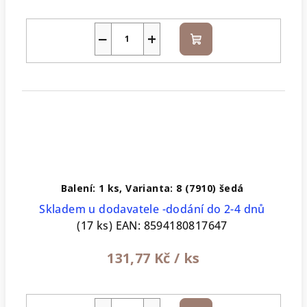
−
+
Do
košíku
Balení: 1 ks, Varianta: 8 (7910) šedá
Skladem u dodavatele -dodání do 2-4 dnů
(17 ks)
EAN:
8594180817647
131,77 Kč
/ ks