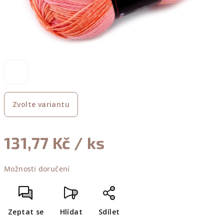
Zvolte variantu
131,77 Kč
/ ks
Měrná
Možnosti doručení
cena:
Zeptat se
Hlídat
Sdílet