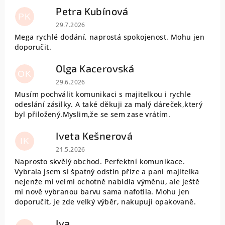
Petra Kubínová
PK
Hodnocení obchodu je 5 z 5 hvězdiček.
29.7.2026
Mega rychlé dodání, naprostá spokojenost. Mohu jen
doporučit.
Olga Kacerovská
OK
Hodnocení obchodu je 5 z 5 hvězdiček.
29.6.2026
Musím pochválit komunikaci s majitelkou i rychle
odeslání zásilky. A také děkuji za malý dáreček,který
byl přiložený.Myslim,že se sem zase vrátím.
Iveta Kešnerová
IK
Hodnocení obchodu je 5 z 5 hvězdiček.
21.5.2026
Naprosto skvělý obchod. Perfektní komunikace.
Vybrala jsem si špatný odstín příze a paní majitelka
nejenže mi velmi ochotně nabídla výměnu, ale ještě
mi nově vybranou barvu sama nafotila. Mohu jen
doporučit, je zde velký výběr, nakupuji opakovaně.
Iva