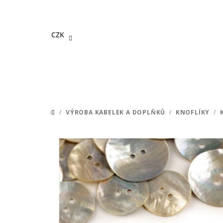
Přejít
na
obsah
CZK
/
VÝROBA KABELEK A DOPLŇKŮ
/
KNOFLÍKY
/
DOMŮ