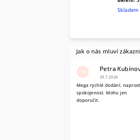
Skladem 
Petra Kubíno
PK
Hodnocení obchodu
29.7.2026
Mega rychlé dodání, napros
spokojenost. Mohu jen
doporučit.