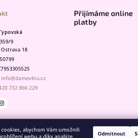
Přijímáme online
akt
platby
 Typovská
359/9
 Ostrava 18
50799
7953305525
info@damevlnu.cz
420 732 866 229
 cookies, abychom Vám umožnili
Odmítnout
S
rohlížení webu a díky analýze