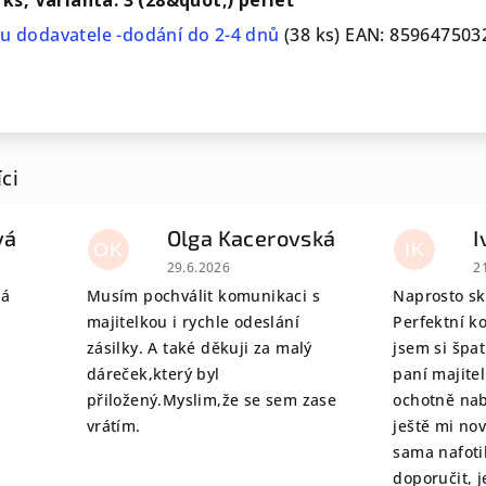
u dodavatele -dodání do 2-4 dnů
(38 ks)
EAN:
859647503
vá
Olga Kacerovská
I
OK
IK
 je 5 z 5 hvězdiček.
Hodnocení obchodu je 5 z 5 hvězdiček.
H
29.6.2026
2
tá
Musím pochválit komunikaci s
Naprosto sk
majitelkou i rychle odeslání
Perfektní k
zásilky. A také děkuji za malý
jsem si špat
dáreček,který byl
paní majite
přiložený.Myslim,že se sem zase
ochotně nab
vrátím.
ještě mi no
sama nafoti
doporučit, j