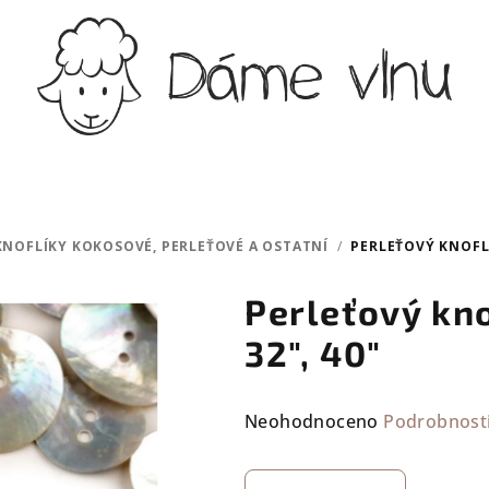
KNOFLÍKY KOKOSOVÉ, PERLEŤOVÉ A OSTATNÍ
/
PERLEŤOVÝ KNOFLÍK
Perleťový kno
32", 40"
Průměrné
Neohodnoceno
Podrobnost
hodnocení
produktu