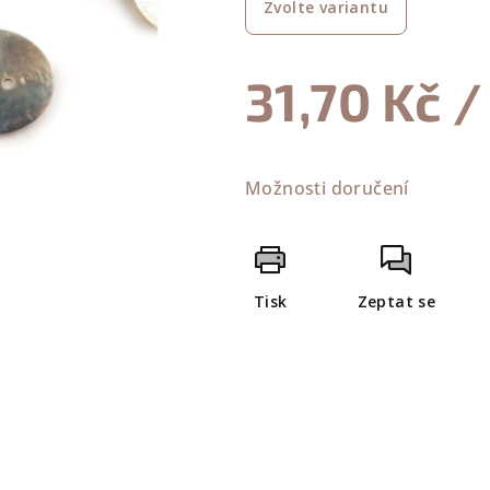
Zvolte variantu
je
0,0
z
31,70 Kč
/
5
hvězdiček.
Měrná
cena:
Možnosti doručení
Tisk
Zeptat se