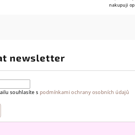
nakupuji o
at newsletter
ilu souhlasíte s
podmínkami ochrany osobních údajů