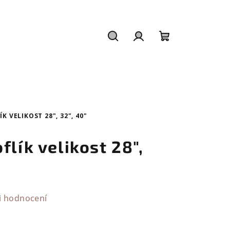
Hledat
Přihlášení
Nákupní
košík
 VELIKOST 28", 32", 40"
flík velikost 28",
i hodnocení