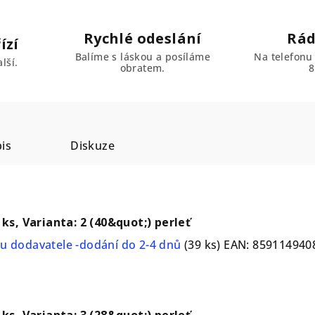
Rychlé odeslání
Rád
ízí
Balíme s láskou a posíláme
Na telefonu
lší.
obratem.
8
is
Diskuze
 ks, Varianta: 2 (40&quot;) perleť
u dodavatele -dodání do 2-4 dnů
(39 ks)
EAN:
859114940
 ks, Varianta: 3 (28&quot;) perleť