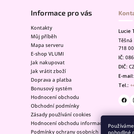
á
Informace pro vás
Kont
p
a
Kontakty
Lucie
t
Můj příběh
Těšná 
Mapa serveru
í
718 00
E-shop VLUMI
IČ:
086
Jak nakupovat
DIČ:
CZ
Jak vrátit zboží
E-mail:
Doprava a platba
Tel.:
+
Bonusový systém
Hodnocení obchodu
Obchodní podmínky
Zásady používání cookies
Hodnocení obchodu informace
Používáme
Podmínky ochrany osobních
pohodlné p