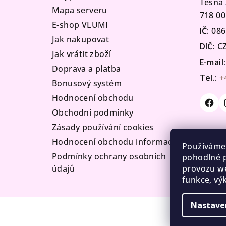
Těšná 
Mapa serveru
í
718 00
E-shop VLUMI
IČ:
086
Jak nakupovat
DIČ:
CZ
Jak vrátit zboží
E-mail:
Doprava a platba
Tel.:
+
Bonusový systém
Hodnocení obchodu
Obchodní podmínky
Zásady používání cookies
Hodnocení obchodu informace
Používáme
Podmínky ochrany osobních
pohodlné p
údajů
provozu we
funkce, vý
Nastave