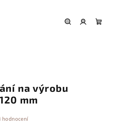
Hledat
Přihlášení
Nákupní
košík
ání na výrobu
x120 mm
i hodnocení