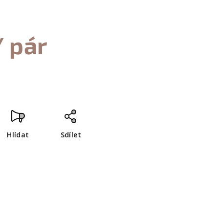
/ pár
Hlídat
Sdílet