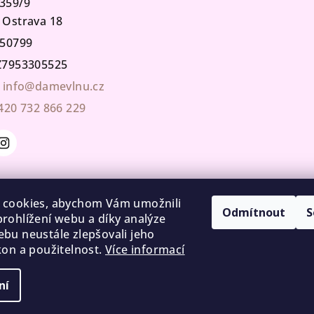
359/9
 Ostrava 18
50799
7953305525
info@damevlnu.cz
420 732 866 229
 cookies, abychom Vám umožnili
Odmítnout
S
rohlížení webu a díky analýze
bu neustále zlepšovali jeho
kon a použitelnost.
Více informací
ní
Copyright 2026
cookies