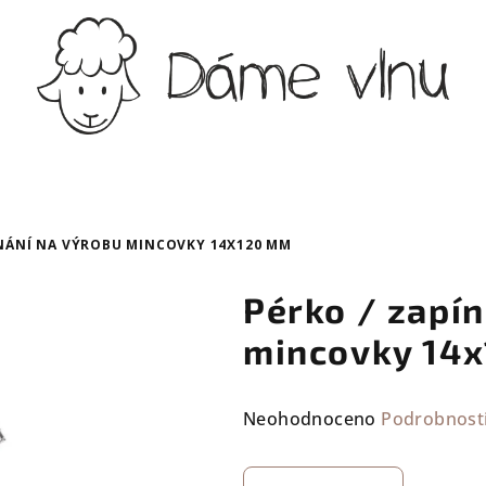
ÍNÁNÍ NA VÝROBU MINCOVKY 14X120 MM
Pérko / zapín
mincovky 14
Průměrné
Neohodnoceno
Podrobnost
hodnocení
produktu