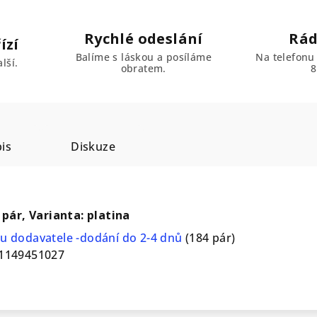
Rychlé odeslání
Rád
ízí
Balíme s láskou a posíláme
Na telefonu
lší.
obratem.
8
is
Diskuze
 pár, Varianta: platina
u dodavatele -dodání do 2-4 dnů
(184 pár)
1149451027