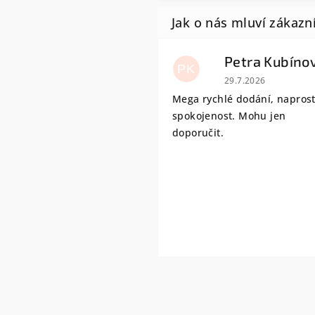
Petra Kubíno
PK
Hodnocení obchodu
29.7.2026
Mega rychlé dodání, napros
spokojenost. Mohu jen
doporučit.