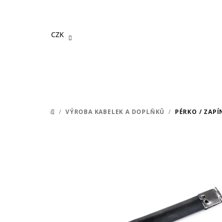
Přejít
na
obsah
CZK
/
VÝROBA KABELEK A DOPLŇKŮ
/
PÉRKO / ZAP
DOMŮ