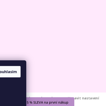
ouhlasím
DÁME VLNU
. Všechna práva vyhrazena.
Upravit nastavení
5 % SLEVA na první nákup