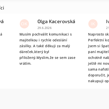
vá
Olga Kacerovská
I
OK
IK
 je 5 z 5 hvězdiček.
Hodnocení obchodu je 5 z 5 hvězdiček.
H
29.6.2026
2
tá
Musím pochválit komunikaci s
Naprosto sk
majitelkou i rychle odeslání
Perfektní k
zásilky. A také děkuji za malý
jsem si špat
dáreček,který byl
paní majite
přiložený.Myslim,že se sem zase
ochotně nab
vrátím.
ještě mi no
sama nafoti
doporučit, j
nakupuji o