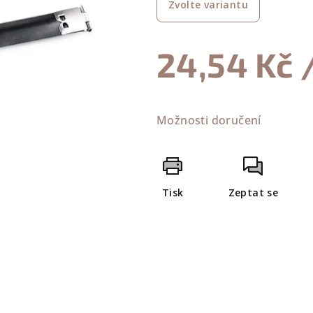
Zvolte variantu
je
0,0
z
24,54 Kč
5
hvězdiček.
Měrná
cena:
Možnosti doručení
Tisk
Zeptat se