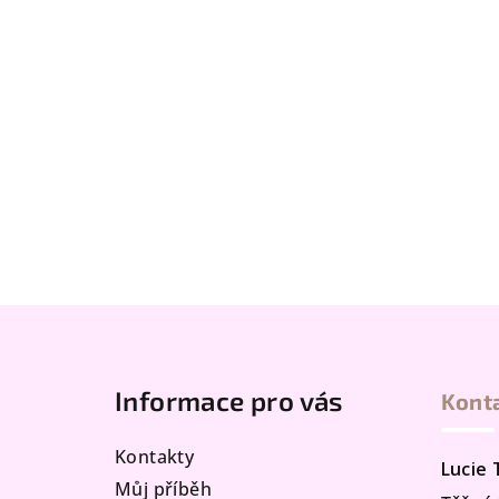
Z
á
Informace pro vás
Kont
p
a
Kontakty
Lucie
t
Můj příběh