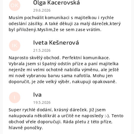
Olga Kacerovská
OK
Hodnocení obchodu je 5 z 5 hvězdiček.
29.6.2026
Musím pochválit komunikaci s majitelkou i rychle
odeslání zásilky. A také děkuji za malý dáreček,který
byl přiložený.Myslim,že se sem zase vrátím.
Iveta Kešnerová
IK
Hodnocení obchodu je 5 z 5 hvězdiček.
21.5.2026
Naprosto skvělý obchod. Perfektní komunikace.
Vybrala jsem si špatný odstín příze a paní majitelka
nejenže mi velmi ochotně nabídla výměnu, ale ještě
mi nově vybranou barvu sama nafotila. Mohu jen
doporučit, je zde velký výběr, nakupuji opakovaně.
Iva
I
Hodnocení obchodu je 5 z 5 hvězdiček.
19.5.2026
Super rychlé dodání, krásný dáreček. Již jsem
nakupovala několikrát a určitě ne naposledy :-). Tento
obchod vřele doporučuji. Ráda pletu z této příze,
hlavně ponožky.