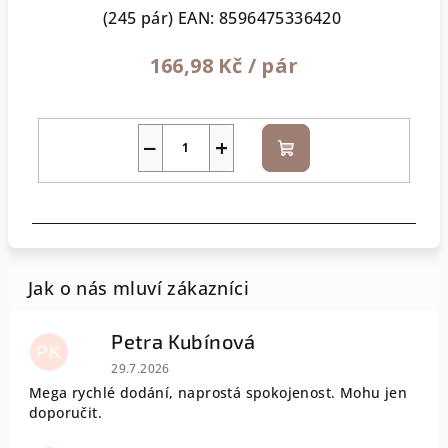
(245 pár)
EAN:
8596475336420
166,98 Kč
/ pár
−
+
Do
košíku
Petra Kubínová
PK
Hodnocení obchodu je 5 z 5 hvězdiček.
29.7.2026
Mega rychlé dodání, naprostá spokojenost. Mohu jen
doporučit.