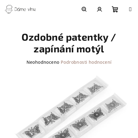
Přejít
na
obsah
Nákupn
Hledat
Přihlášení
Ozdobné patentky /
košík
zapínání motýl
Průměrné
Neohodnoceno
Podrobnosti hodnocení
hodnocení
produktu
je
0,0
z
5
hvězdiček.