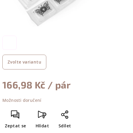
Zvolte variantu
166,98 Kč
/ pár
Měrná
Možnosti doručení
cena:
Zeptat se
Hlídat
Sdílet