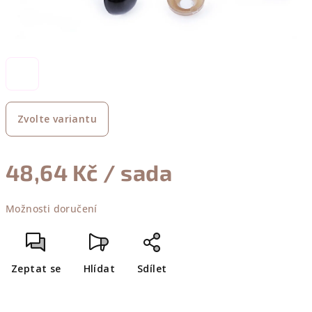
Zvolte variantu
48,64 Kč
/ sada
Měrná
Možnosti doručení
cena:
Zeptat se
Hlídat
Sdílet