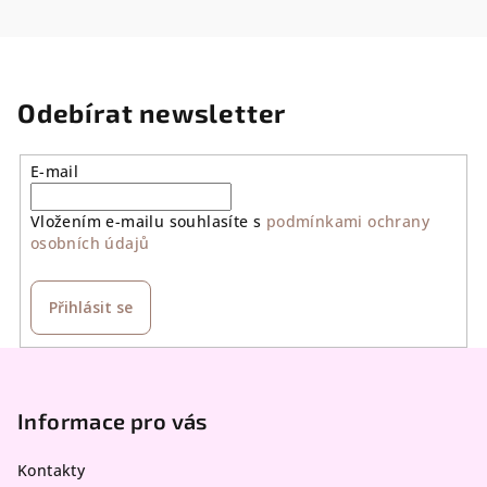
Odebírat newsletter
E-mail
Vložením e-mailu souhlasíte s
podmínkami ochrany
osobních údajů
Přihlásit se
Z
á
p
Informace pro vás
a
Kontakty
t