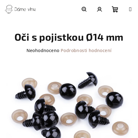
Přejít
na
obsah
Nákupn
Hledat
Přihlášení
Oči s pojistkou Ø14 mm
košík
Průměrné
Neohodnoceno
Podrobnosti hodnocení
hodnocení
produktu
je
0,0
z
5
hvězdiček.