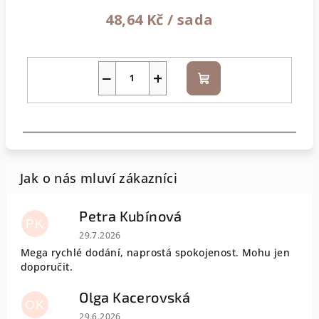
48,64 Kč
/ sada
−
+
Do
košíku
Petra Kubínová
PK
Hodnocení obchodu je 5 z 5 hvězdiček.
29.7.2026
Mega rychlé dodání, naprostá spokojenost. Mohu jen
doporučit.
Olga Kacerovská
OK
Hodnocení obchodu je 5 z 5 hvězdiček.
29.6.2026