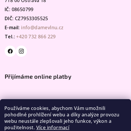
718 00 Ostrava 18
IČ:
08650799
DIČ:
CZ7953305525
E-mail:
info@damevlnu.cz
Tel.:
+420 732 866 229
Přijímáme online platby
Používáme cookies, abychom Vám umožnili
pohodlné prohlížení webu a díky analýze provozu
webu neustále zlepšovali jeho funkce, výkon a
Facebook
použitelnost.
Více informací