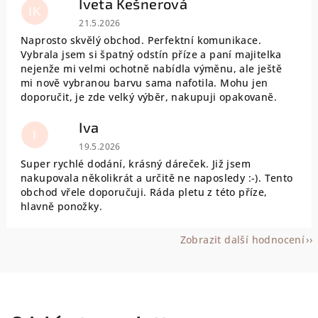
Iveta Kešnerová
IK
Hodnocení obchodu je 5 z 5 hvězdiček.
21.5.2026
Naprosto skvělý obchod. Perfektní komunikace.
Vybrala jsem si špatný odstín příze a paní majitelka
nejenže mi velmi ochotně nabídla výměnu, ale ještě
mi nově vybranou barvu sama nafotila. Mohu jen
doporučit, je zde velký výběr, nakupuji opakovaně.
Iva
I
Hodnocení obchodu je 5 z 5 hvězdiček.
19.5.2026
Super rychlé dodání, krásný dáreček. Již jsem
nakupovala několikrát a určitě ne naposledy :-). Tento
obchod vřele doporučuji. Ráda pletu z této příze,
hlavně ponožky.
Zobrazit další hodnocení