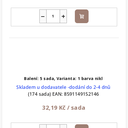
−
+
Do
košíku
Balení: 5 sada, Varianta: 1 barva nikl
Skladem u dodavatele -dodání do 2-4 dnů
(174 sada)
EAN:
8591149152146
32,19 Kč
/ sada