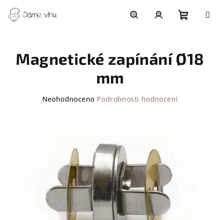
Přejít
na
obsah
Nákupn
Hledat
Přihlášení
Magnetické zapínání Ø18
košík
mm
Průměrné
Neohodnoceno
Podrobnosti hodnocení
hodnocení
produktu
je
0,0
z
5
hvězdiček.