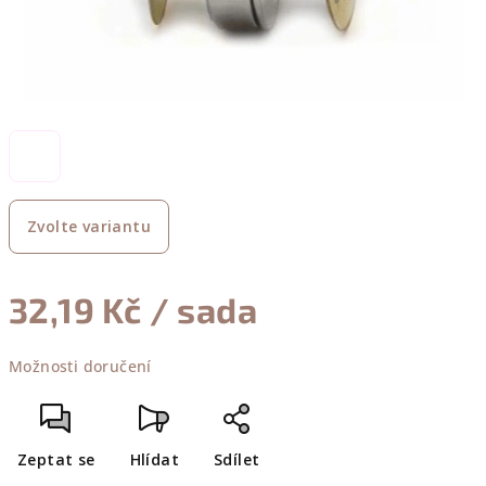
Zvolte variantu
32,19 Kč
/ sada
Měrná
Možnosti doručení
cena:
Zeptat se
Hlídat
Sdílet