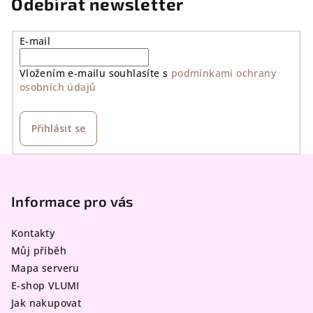
Odebírat newsletter
E-mail
Vložením e-mailu souhlasíte s
podmínkami ochrany
osobních údajů
Přihlásit se
Z
á
p
Informace pro vás
a
Kontakty
t
Můj příběh
í
Mapa serveru
E-shop VLUMI
Jak nakupovat