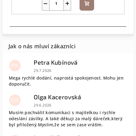
−
+
Do
košíku
Petra Kubínová
PK
Hodnocení obchodu je 5 z 5 hvězdiček.
29.7.2026
Mega rychlé dodání, naprostá spokojenost. Mohu jen
doporučit.
Olga Kacerovská
OK
Hodnocení obchodu je 5 z 5 hvězdiček.
29.6.2026
Musím pochválit komunikaci s majitelkou i rychle
odeslání zásilky. A také děkuji za malý dáreček,který
byl přiložený.Myslim,že se sem zase vrátím.