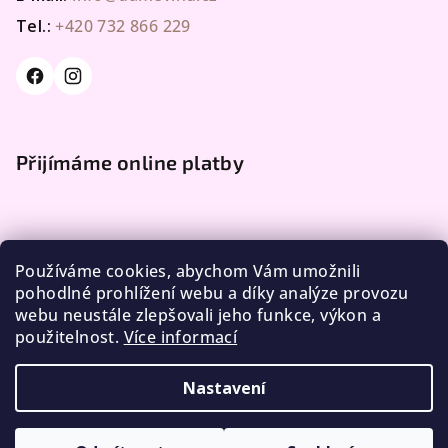
Tel.:
+420 732 866 229
Přijímáme online platby
Používáme cookies, abychom Vám umožnili
pohodlné prohlížení webu a díky analýze provozu
webu neustále zlepšovali jeho funkce, výkon a
Facebook
použitelnost.
Více informací
Nastavení
Copyright 2026
DÁME VLNU
. Všechna práva vyhrazena.
Upravit nastavení cookies