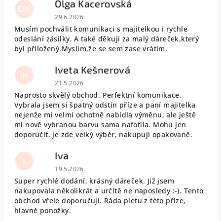
Olga Kacerovská
OK
Hodnocení obchodu je 5 z 5 hvězdiček.
29.6.2026
Musím pochválit komunikaci s majitelkou i rychle
odeslání zásilky. A také děkuji za malý dáreček,který
byl přiložený.Myslim,že se sem zase vrátím.
Iveta Kešnerová
IK
Hodnocení obchodu je 5 z 5 hvězdiček.
21.5.2026
Naprosto skvělý obchod. Perfektní komunikace.
Vybrala jsem si špatný odstín příze a paní majitelka
nejenže mi velmi ochotně nabídla výměnu, ale ještě
mi nově vybranou barvu sama nafotila. Mohu jen
doporučit, je zde velký výběr, nakupuji opakovaně.
Iva
I
Hodnocení obchodu je 5 z 5 hvězdiček.
19.5.2026
Super rychlé dodání, krásný dáreček. Již jsem
nakupovala několikrát a určitě ne naposledy :-). Tento
obchod vřele doporučuji. Ráda pletu z této příze,
hlavně ponožky.