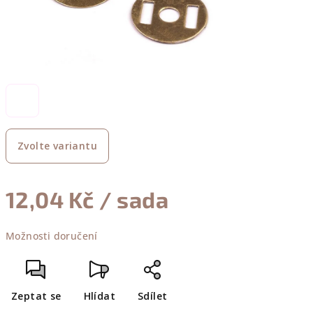
Zvolte variantu
12,04 Kč
/ sada
Měrná
Možnosti doručení
cena:
Zeptat se
Hlídat
Sdílet