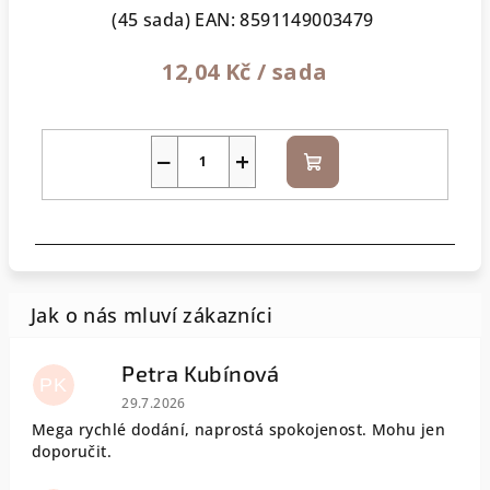
(45 sada)
EAN:
8591149003479
12,04 Kč
/ sada
−
+
Do
košíku
Petra Kubínová
PK
Hodnocení obchodu je 5 z 5 hvězdiček.
29.7.2026
Mega rychlé dodání, naprostá spokojenost. Mohu jen
doporučit.