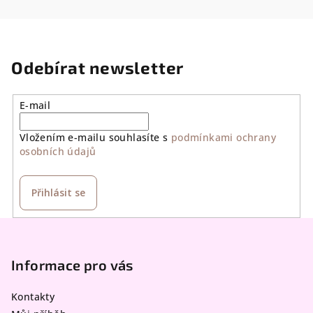
Odebírat newsletter
E-mail
Vložením e-mailu souhlasíte s
podmínkami ochrany
osobních údajů
Přihlásit se
Z
á
p
Informace pro vás
a
Kontakty
t