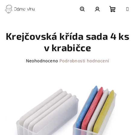
Přejít
na
obsah
Nákupn
Hledat
Přihlášení
Krejčovská křída sada 4 ks
košík
v krabičce
Průměrné
Neohodnoceno
Podrobnosti hodnocení
hodnocení
produktu
je
0,0
z
5
hvězdiček.