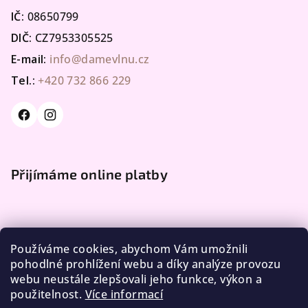
IČ:
08650799
DIČ:
CZ7953305525
E-mail:
info@damevlnu.cz
Tel.:
+420 732 866 229
Přijímáme online platby
Používáme cookies, abychom Vám umožnili
pohodlné prohlížení webu a díky analýze provozu
webu neustále zlepšovali jeho funkce, výkon a
Facebook
použitelnost.
Více informací