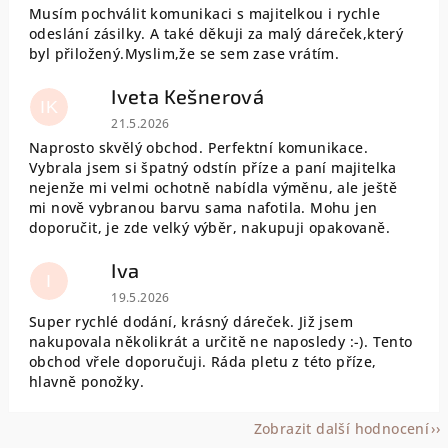
Musím pochválit komunikaci s majitelkou i rychle
odeslání zásilky. A také děkuji za malý dáreček,který
byl přiložený.Myslim,že se sem zase vrátím.
Iveta Kešnerová
IK
Hodnocení obchodu je 5 z 5 hvězdiček.
21.5.2026
Naprosto skvělý obchod. Perfektní komunikace.
Vybrala jsem si špatný odstín příze a paní majitelka
nejenže mi velmi ochotně nabídla výměnu, ale ještě
mi nově vybranou barvu sama nafotila. Mohu jen
doporučit, je zde velký výběr, nakupuji opakovaně.
Iva
I
Hodnocení obchodu je 5 z 5 hvězdiček.
19.5.2026
Super rychlé dodání, krásný dáreček. Již jsem
nakupovala několikrát a určitě ne naposledy :-). Tento
obchod vřele doporučuji. Ráda pletu z této příze,
hlavně ponožky.
Zobrazit další hodnocení