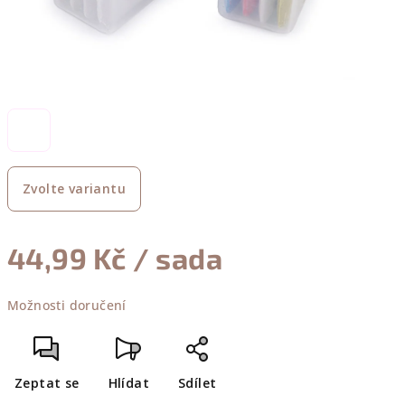
Zvolte variantu
44,99 Kč
/ sada
Měrná
Možnosti doručení
cena:
Zeptat se
Hlídat
Sdílet