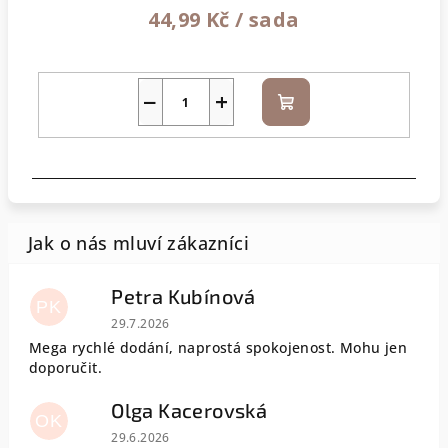
44,99 Kč
/ sada
−
+
Do
košíku
Petra Kubínová
PK
Hodnocení obchodu je 5 z 5 hvězdiček.
29.7.2026
Mega rychlé dodání, naprostá spokojenost. Mohu jen
doporučit.
Olga Kacerovská
OK
Hodnocení obchodu je 5 z 5 hvězdiček.
29.6.2026