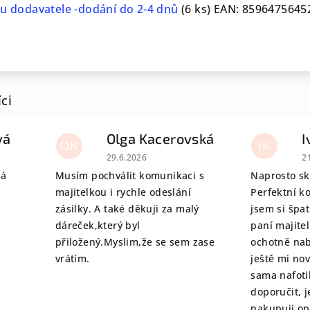
u dodavatele -dodání do 2-4 dnů
(6 ks)
EAN:
8596475645
vá
Olga Kacerovská
I
OK
IK
 je 5 z 5 hvězdiček.
Hodnocení obchodu je 5 z 5 hvězdiček.
H
29.6.2026
2
tá
Musím pochválit komunikaci s
Naprosto sk
majitelkou i rychle odeslání
Perfektní k
zásilky. A také děkuji za malý
jsem si špat
dáreček,který byl
paní majite
přiložený.Myslim,že se sem zase
ochotně nab
vrátím.
ještě mi no
sama nafoti
doporučit, j
nakupuji o