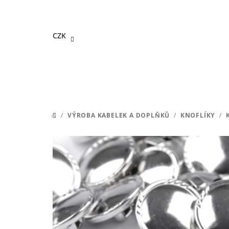
Přejít
na
obsah
CZK
/
VÝROBA KABELEK A DOPLŇKŮ
/
KNOFLÍKY
/
DOMŮ