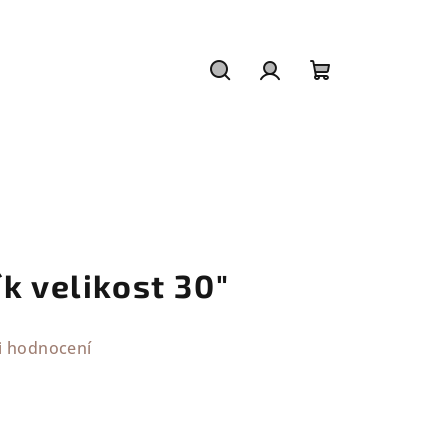
Hledat
Přihlášení
Nákupní
košík
k velikost 30"
i hodnocení