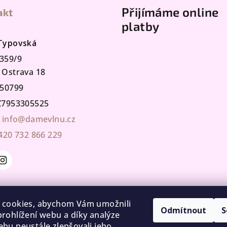
Přijímáme online
akt
platby
 Typovská
359/9
 Ostrava 18
50799
7953305525
info@damevlnu.cz
420 732 866 229
 cookies, abychom Vám umožnili
Odmítnout
S
rohlížení webu a díky analýze
bu neustále zlepšovali jeho