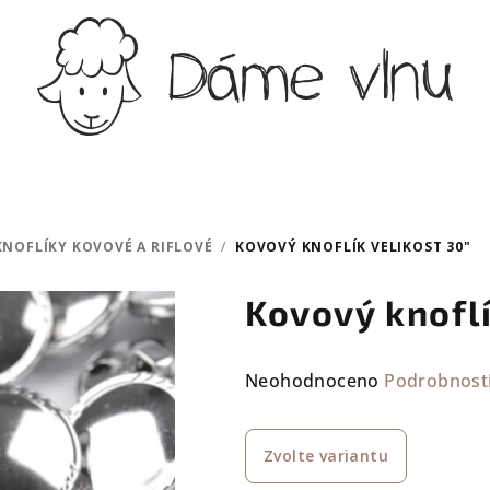
KNOFLÍKY KOVOVÉ A RIFLOVÉ
/
KOVOVÝ KNOFLÍK VELIKOST 30"
Kovový knoflí
Průměrné
Neohodnoceno
Podrobnost
hodnocení
produktu
Zvolte variantu
je
0,0