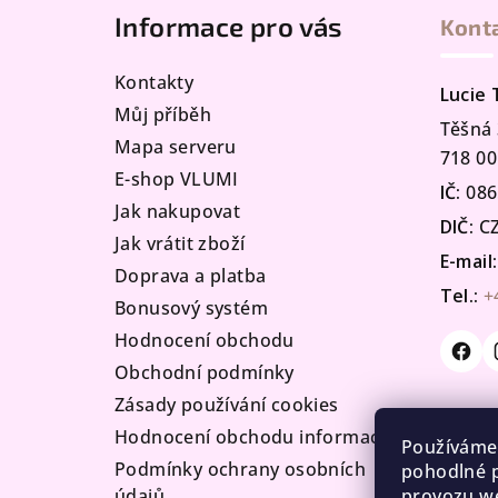
Informace pro vás
Kont
p
a
Kontakty
Lucie
t
Můj příběh
Těšná 
Mapa serveru
í
718 00
E-shop VLUMI
IČ:
086
Jak nakupovat
DIČ:
CZ
Jak vrátit zboží
E-mail:
Doprava a platba
Tel.:
+
Bonusový systém
Hodnocení obchodu
Obchodní podmínky
Zásady používání cookies
Hodnocení obchodu informace
Používáme
Podmínky ochrany osobních
pohodlné p
provozu we
údajů