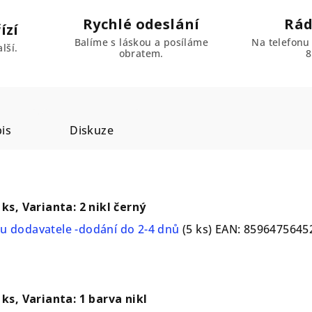
Rychlé odeslání
Rád
ízí
Balíme s láskou a posíláme
Na telefonu
lší.
obratem.
8
is
Diskuze
 ks, Varianta: 2 nikl černý
u dodavatele -dodání do 2-4 dnů
(5 ks)
EAN:
8596475645
 ks, Varianta: 1 barva nikl