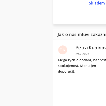
Skladem 
Petra Kubíno
PK
Hodnocení obchodu
29.7.2026
Mega rychlé dodání, napros
spokojenost. Mohu jen
doporučit.