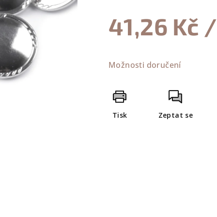
z
41,26 Kč
/
5
hvězdiček.
Měrná
cena:
Možnosti doručení
Tisk
Zeptat se