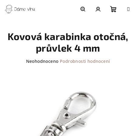
Přejít
na
obsah
Nákupn
Hledat
Přihlášení
Kovová karabinka otočná,
košík
průvlek 4 mm
Průměrné
Neohodnoceno
Podrobnosti hodnocení
hodnocení
produktu
je
0,0
z
5
hvězdiček.