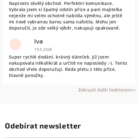
Naprosto skvělý obchod. Perfektní komunikace.
Vybrala jsem si špatný odstín příze a paní majitelka
nejenže mi velmi ochotně nabídla výměnu, ale ještě
mi nově vybranou barvu sama nafotila. Mohu jen
doporučit, je zde velký výběr, nakupuji opakovaně.
Iva
I
Hodnocení obchodu je 5 z 5 hvězdiček.
19.5.2026
Super rychlé dodání, krásný dáreček. Již jsem
nakupovala několikrát a určitě ne naposledy :-). Tento
obchod vřele doporučuji. Ráda pletu z této příze,
hlavně ponožky.
Zobrazit další hodnocení
Odebírat newsletter