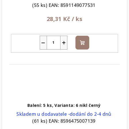
(55 ks)
EAN:
8591149077531
28,31 Kč
/ ks
−
+
Do
košíku
Balení: 5 ks, Varianta: 6 nikl černý
Skladem u dodavatele -dodání do 2-4 dnů
(61 ks)
EAN:
8596475007139