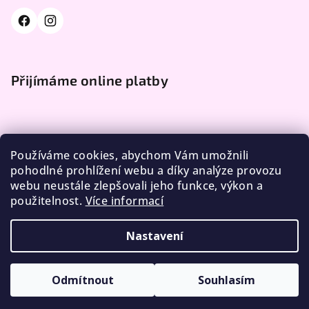
Přijímáme online platby
Používáme cookies, abychom Vám umožnili
pohodlné prohlížení webu a díky analýze provozu
webu neustále zlepšovali jeho funkce, výkon a
Facebook
použitelnost.
Více informací
Nastavení
Copyright 2026
DÁME VLNU
. Všechna práva vyhrazena.
Upravit nastavení cookies
Odmítnout
Souhlasím
Vytvořil Shoptet
5 % SLEVA na první nákup