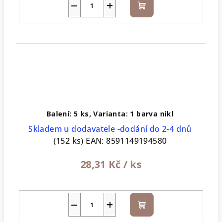
−
+
Do
košíku
Balení: 5 ks, Varianta: 1 barva nikl
Skladem u dodavatele -dodání do 2-4 dnů
(152 ks)
EAN:
8591149194580
28,31 Kč
/ ks
−
+
Do
košíku