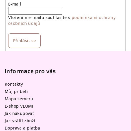
E-mail
Vložením e-mailu souhlasíte s
podmínkami ochrany
osobních údajů
Přihlásit se
Z
á
p
Informace pro vás
a
Kontakty
t
Můj příběh
í
Mapa serveru
E-shop VLUMI
Jak nakupovat
Jak vrátit zboží
Doprava a platba