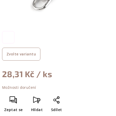
Zvolte variantu
28,31 Kč
/ ks
Měrná
Možnosti doručení
cena:
Zeptat se
Hlídat
Sdílet