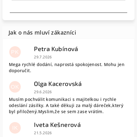
Petra Kubínová
PK
Hodnocení obchodu je 5 z 5 hvězdiček.
29.7.2026
Mega rychlé dodání, naprostá spokojenost. Mohu jen
doporučit.
Olga Kacerovská
OK
Hodnocení obchodu je 5 z 5 hvězdiček.
29.6.2026
Musím pochválit komunikaci s majitelkou i rychle
odeslání zásilky. A také děkuji za malý dáreček,který
byl přiložený.Myslim,že se sem zase vrátím.
Iveta Kešnerová
IK
Hodnocení obchodu je 5 z 5 hvězdiček.
21.5.2026