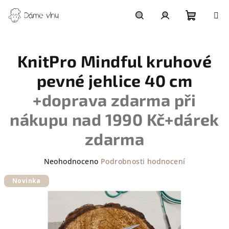
Přejít
na
obsah
Nákupn
Hledat
Přihlášení
KnitPro Mindful kruhové
košík
pevné jehlice 40 cm
+doprava zdarma při
nákupu nad 1990 Kč+dárek
zdarma
Průměrné
Neohodnoceno
Podrobnosti hodnocení
hodnocení
Novinka
produktu
je
0,0
z
5