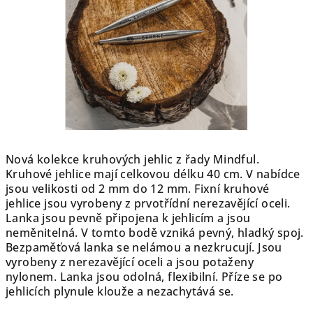
hvězdiček.
Nová kolekce kruhových jehlic z řady Mindful.
Kruhové jehlice mají celkovou délku 40 cm. V nabídce
jsou velikosti od 2 mm do 12 mm. Fixní kruhové
jehlice jsou vyrobeny z prvotřídní nerezavějící oceli.
Lanka jsou pevně připojena k jehlicím a jsou
neměnitelná. V tomto bodě vzniká pevný, hladký spoj.
Bezpaměťová lanka se nelámou a nezkrucují. Jsou
vyrobeny z nerezavějící oceli a jsou potaženy
nylonem. Lanka jsou odolná, flexibilní. Příze se po
jehlicích plynule klouže a nezachytává se.