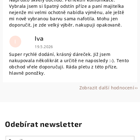
Vybrala jsem si špatný odstín příze a paní majitelka
nejenže mi velmi ochotně nabídla výměnu, ale ještě
mi nově vybranou barvu sama nafotila. Mohu jen
doporučit, je zde velký výběr, nakupuji opakovaně.
Iva
I
Hodnocení obchodu je 5 z 5 hvězdiček.
19.5.2026
Super rychlé dodání, krásný dáreček. Již jsem
nakupovala několikrát a určitě ne naposledy :-). Tento
obchod vřele doporučuji. Ráda pletu z této příze,
hlavně ponožky.
Zobrazit další hodnocení
Odebírat newsletter