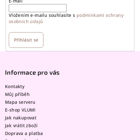
E-mail
Vložením e-mailu souhlasíte s
podmínkami ochrany
osobních údajů
Přihlásit se
Z
á
p
Informace pro vás
a
Kontakty
t
Můj příběh
í
Mapa serveru
E-shop VLUMI
Jak nakupovat
Jak vrátit zboží
Doprava a platba