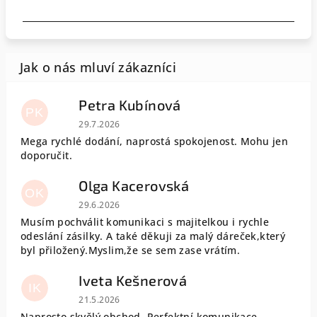
Petra Kubínová
PK
Hodnocení obchodu je 5 z 5 hvězdiček.
29.7.2026
Mega rychlé dodání, naprostá spokojenost. Mohu jen
doporučit.
Olga Kacerovská
OK
Hodnocení obchodu je 5 z 5 hvězdiček.
29.6.2026
Musím pochválit komunikaci s majitelkou i rychle
odeslání zásilky. A také děkuji za malý dáreček,který
byl přiložený.Myslim,že se sem zase vrátím.
Iveta Kešnerová
IK
Hodnocení obchodu je 5 z 5 hvězdiček.
21.5.2026
Naprosto skvělý obchod. Perfektní komunikace.