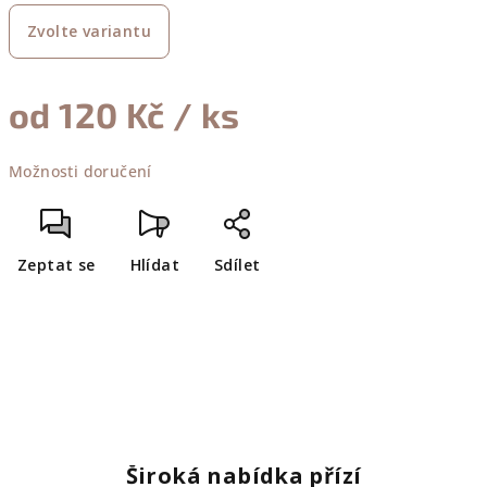
Zvolte variantu
od
120 Kč
/ ks
Měrná
Možnosti doručení
cena:
Zeptat se
Hlídat
Sdílet
Široká nabídka přízí