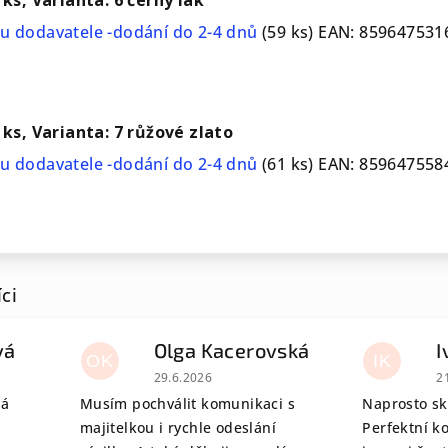
u dodavatele -dodání do 2-4 dnů
(59 ks)
EAN:
859647531
1 ks, Varianta: 7 růžové zlato
u dodavatele -dodání do 2-4 dnů
(61 ks)
EAN:
859647558
vá
Olga Kacerovská
I
OK
IK
 je 5 z 5 hvězdiček.
Hodnocení obchodu je 5 z 5 hvězdiček.
H
29.6.2026
2
tá
Musím pochválit komunikaci s
Naprosto sk
majitelkou i rychle odeslání
Perfektní k