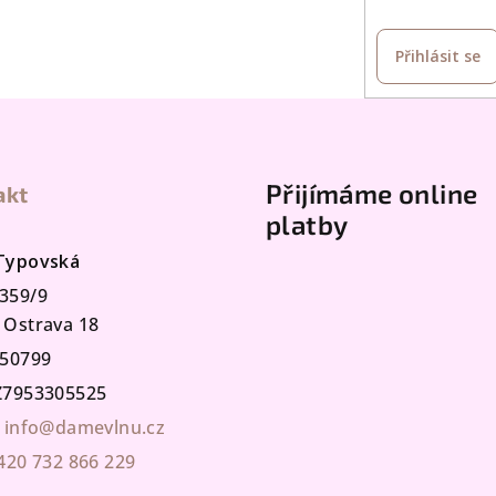
Přihlásit se
Přijímáme online
akt
platby
 Typovská
359/9
 Ostrava 18
50799
7953305525
info@damevlnu.cz
420 732 866 229