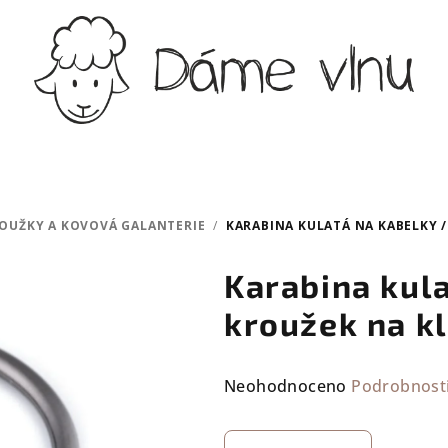
ROUŽKY A KOVOVÁ GALANTERIE
/
KARABINA KULATÁ NA KABELKY /
Karabina kula
kroužek na k
Průměrné
Neohodnoceno
Podrobnost
hodnocení
produktu