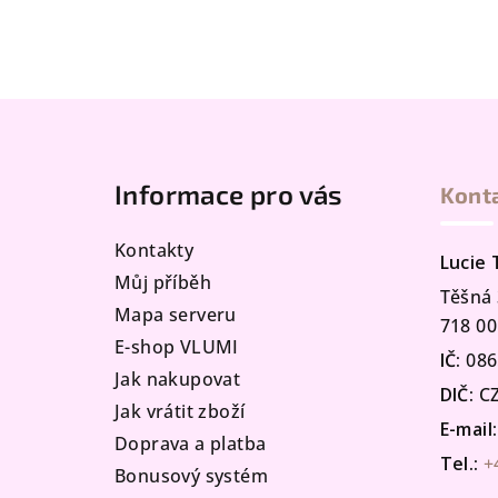
Z
á
Informace pro vás
Kont
p
a
Kontakty
Lucie
t
Můj příběh
Těšná 
Mapa serveru
í
718 00
E-shop VLUMI
IČ:
086
Jak nakupovat
DIČ:
CZ
Jak vrátit zboží
E-mail:
Doprava a platba
Tel.:
+
Bonusový systém