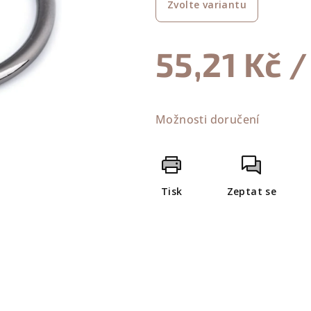
Zvolte variantu
je
0,0
z
55,21 Kč
/
5
hvězdiček.
Měrná
cena:
Možnosti doručení
Tisk
Zeptat se