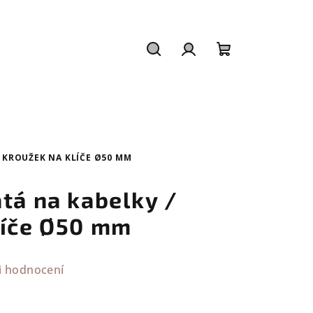
Hledat
Přihlášení
Nákupní
košík
 KROUŽEK NA KLÍČE Ø50 MM
tá na kabelky /
líče Ø50 mm
i hodnocení