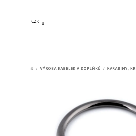
Přejít
na
obsah
CZK
/
VÝROBA KABELEK A DOPLŇKŮ
/
KARABINY, K
DOMŮ