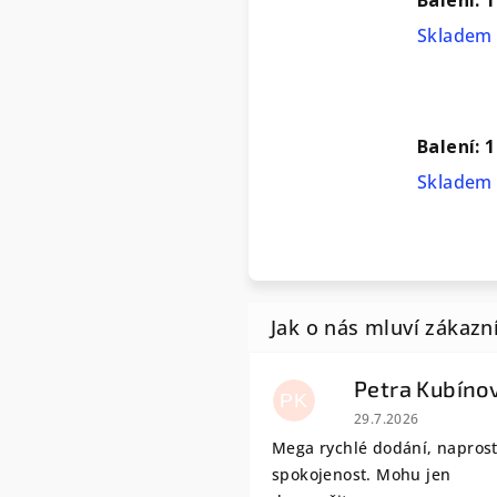
Skladem 
Balení: 
Skladem 
Petra Kubíno
PK
Hodnocení obchodu
29.7.2026
Mega rychlé dodání, napros
spokojenost. Mohu jen