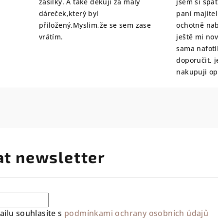
zásilky. A také děkuji za malý
jsem si špat
dáreček,který byl
paní majite
přiložený.Myslim,že se sem zase
ochotně nab
vrátím.
ještě mi no
sama nafoti
doporučit, j
nakupuji o
at newsletter
ilu souhlasíte s
podmínkami ochrany osobních údajů