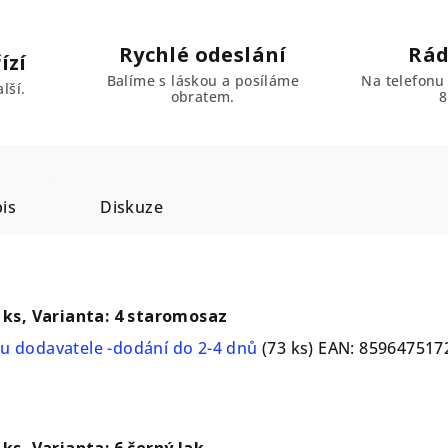
Rychlé odeslání
Rád
ízí
Balíme s láskou a posíláme
Na telefonu
lší.
obratem.
8
is
Diskuze
1 ks, Varianta: 4 staromosaz
u dodavatele -dodání do 2-4 dnů
(73 ks)
EAN:
859647517
 ks, Varianta: 6 černý lak