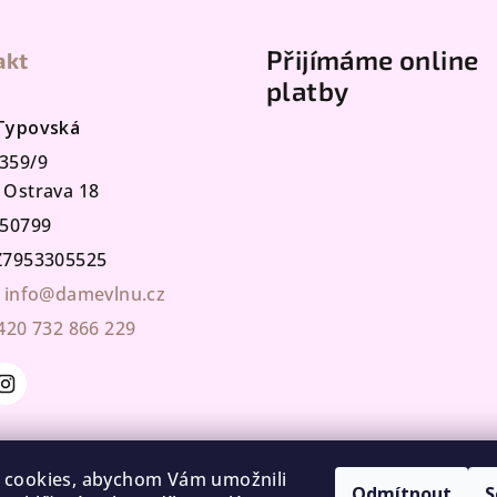
Přijímáme online
akt
platby
 Typovská
359/9
 Ostrava 18
50799
7953305525
info@damevlnu.cz
420 732 866 229
 cookies, abychom Vám umožnili
Odmítnout
S