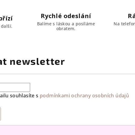
Rychlé odeslání
R
řízí
Balíme s láskou a posíláme
Na telefo
další.
obratem.
at newsletter
ilu souhlasíte s
podmínkami ochrany osobních údajů