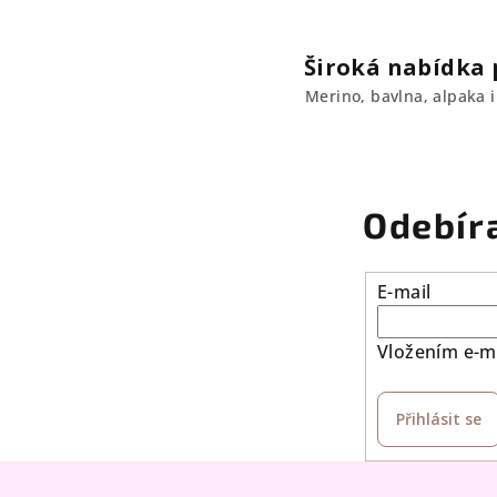
v
k
Široká nabídka p
y
Merino, bavlna, alpaka i 
v
ý
p
i
Odebír
s
u
E-mail
Vložením e-ma
Přihlásit se