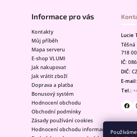
á
Informace pro vás
Kont
p
a
Kontakty
Lucie
t
Můj příběh
Těšná 
Mapa serveru
í
718 00
E-shop VLUMI
IČ:
086
Jak nakupovat
DIČ:
CZ
Jak vrátit zboží
E-mail:
Doprava a platba
Tel.:
+
Bonusový systém
Hodnocení obchodu
Obchodní podmínky
Zásady používání cookies
Hodnocení obchodu informace
Používáme