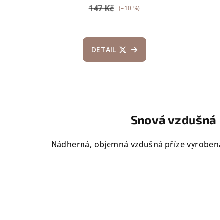
d
147 Kč
ů
(–10 %)
u
k
DETAIL
t
ů
Snová vzdušná p
Nádherná, objemná vzdušná příze vyrobená