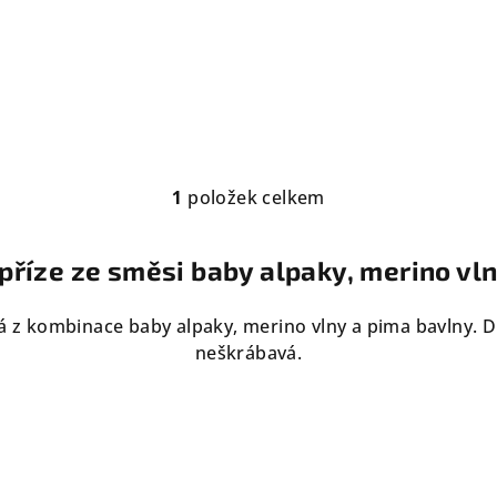
1
položek celkem
O
v
říze ze směsi baby alpaky, merino vl
l
á
 z kombinace baby alpaky, merino vlny a pima bavlny. 
d
neškrábavá.
a
c
í
p
r