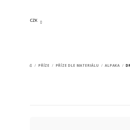
Přejít
na
obsah
CZK
/
PŘÍZE
/
PŘÍZE DLE MATERIÁLU
/
ALPAKA
/
D
DOMŮ
Ř