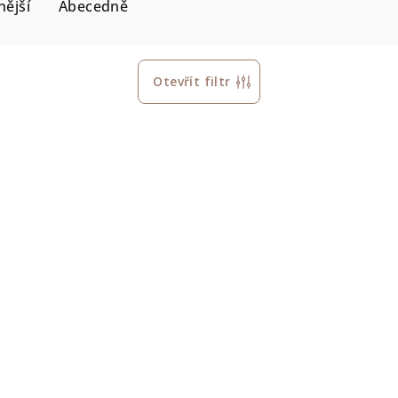
ější
Abecedně
Otevřít filtr