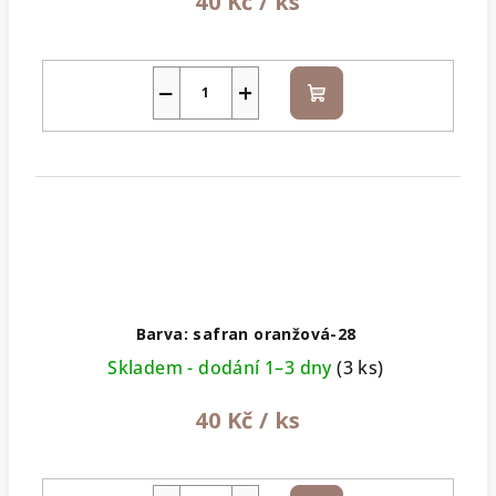
40 Kč
/ ks
−
+
Do
košíku
Barva: safran oranžová-28
Skladem - dodání 1–3 dny
(3 ks)
40 Kč
/ ks