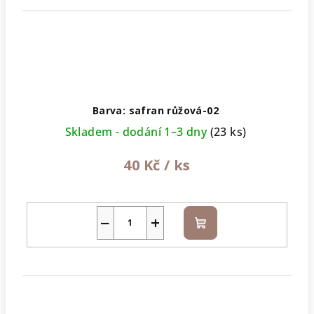
Barva: safran růžová-02
Skladem - dodání 1–3 dny
(23 ks)
40 Kč
/ ks
−
+
Do
košíku