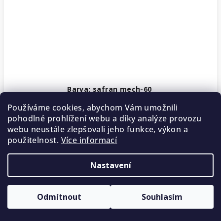
Barva: safran mech-60
Vyprodáno
Používáme cookies, abychom Vám umožnili
pohodlné prohlížení webu a díky analýze provozu
40 Kč
/ ks
webu neustále zlepšovali jeho funkce, výkon a
použitelnost.
Více informací
Nastavení
Odmítnout
Souhlasím
5 % SLEVA na první nákup