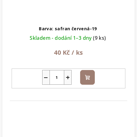
Barva: safran červená-19
Skladem - dodání 1–3 dny
(9 ks)
40 Kč
/ ks
−
+
Do
košíku