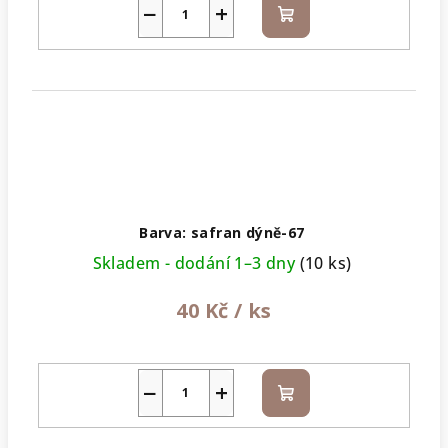
−
+
Do
košíku
Barva: safran dýně-67
Skladem - dodání 1–3 dny
(10 ks)
40 Kč
/ ks
−
+
Do
košíku