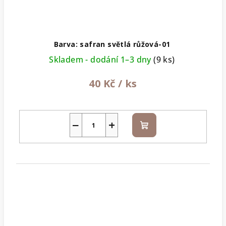
Barva: safran světlá růžová-01
Skladem - dodání 1–3 dny
(9 ks)
40 Kč
/ ks
−
+
Do
košíku