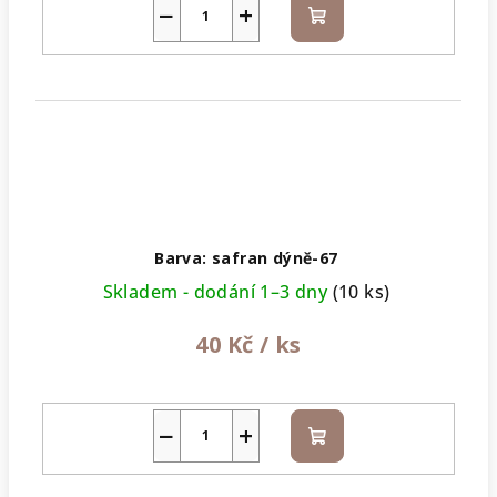
−
+
Do
košíku
Barva: safran dýně-67
Skladem - dodání 1–3 dny
(10 ks)
40 Kč
/ ks
−
+
Do
košíku