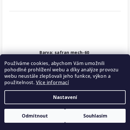
Barva: safran mech-60
Vyprodáno
Používáme cookies, abychom Vám umožnili
pohodlné prohlížení webu a díky analýze provozu
40 Kč
/ ks
webu neustále zlepšovali jeho funkce, výkon a
použitelnost.
Více informací
Nastavení
Odmítnout
Souhlasím
5 % SLEVA na první nákup