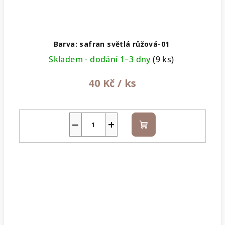
Barva: safran světlá růžová-01
Skladem - dodání 1–3 dny
(9 ks)
40 Kč
/ ks
−
+
Do
košíku