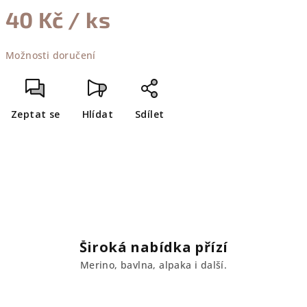
40 Kč
/ ks
Měrná
Možnosti doručení
cena:
Zeptat se
Hlídat
Sdílet
Široká nabídka přízí
Merino, bavlna, alpaka i další.