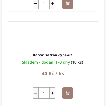
−
+
Do
košíku
Barva: safran dýně-67
Skladem - dodání 1–3 dny
(10 ks)
40 Kč
/ ks
−
+
Do
košíku