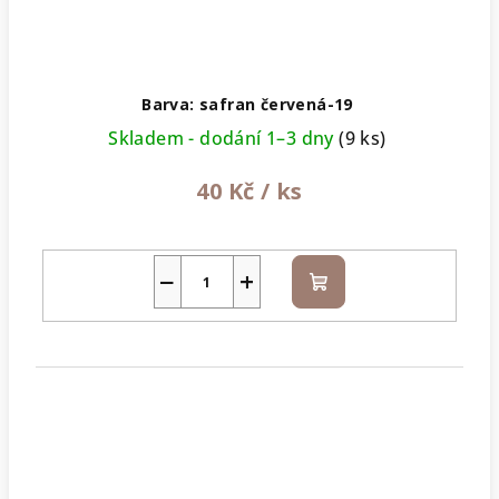
Barva: safran červená-19
Skladem - dodání 1–3 dny
(9 ks)
40 Kč
/ ks
−
+
Do
košíku