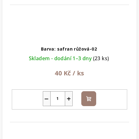
Barva: safran růžová-02
Skladem - dodání 1–3 dny
(23 ks)
40 Kč
/ ks
−
+
Do
košíku