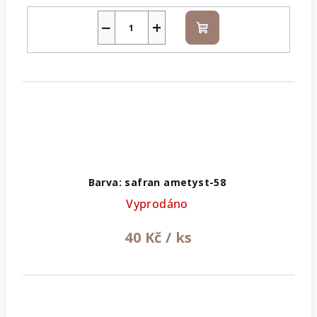
−
+
Do
košíku
Barva: safran ametyst-58
Vyprodáno
40 Kč
/ ks