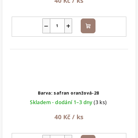
40 Kč
/ ks
−
+
Do
košíku
Barva: safran oranžová-28
Skladem - dodání 1–3 dny
(3 ks)
40 Kč
/ ks