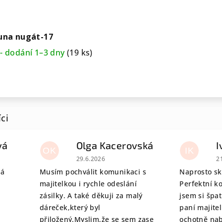
una nugát-17
- dodání 1–3 dny
(19 ks)
vá
Olga Kacerovská
I
OK
IK
 je 5 z 5 hvězdiček.
Hodnocení obchodu je 5 z 5 hvězdiček.
H
29.6.2026
2
tá
Musím pochválit komunikaci s
Naprosto sk
majitelkou i rychle odeslání
Perfektní k
zásilky. A také děkuji za malý
jsem si špat
dáreček,který byl
paní majite
přiložený.Myslim,že se sem zase
ochotně nab