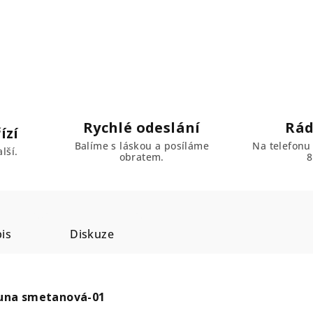
Rychlé odeslání
Rád
ízí
Balíme s láskou a posíláme
Na telefonu
lší.
obratem.
8
is
Diskuze
Puna smetanová-01