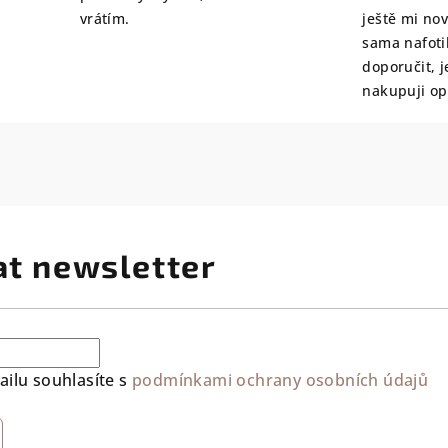
vrátím.
ještě mi no
sama nafoti
doporučit, j
nakupuji o
at newsletter
ilu souhlasíte s
podmínkami ochrany osobních údajů