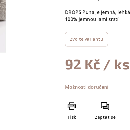
0,0
DROPS Puna je jemná, lehká 
z
100% jemnou lamí srstí
5
hvězdiček.
Zvolte variantu
92 Kč
/ ks
Měrná
cena:
Možnosti doručení
Tisk
Zeptat se