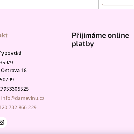
Přijímáme online
akt
platby
 Typovská
359/9
 Ostrava 18
50799
7953305525
info@damevlnu.cz
420 732 866 229