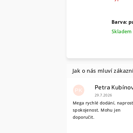
Barva: p
Skladem 
Petra Kubíno
PK
Hodnocení obchodu
29.7.2026
Mega rychlé dodání, napros
spokojenost. Mohu jen
doporučit.