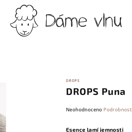
A
DROPS
DROPS Puna
Průměrné
Neohodnoceno
Podrobnost
hodnocení
produktu
Esence lamí jemnosti
je