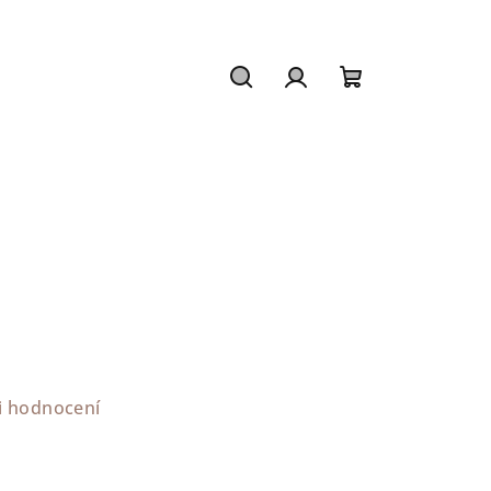
Hledat
Přihlášení
Nákupní
košík
i hodnocení