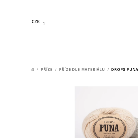
Přejít
na
obsah
CZK
/
PŘÍZE
/
PŘÍZE DLE MATERIÁLU
/
DROPS PUN
DOMŮ