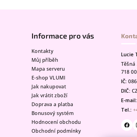
Z
á
Informace pro vás
Kont
p
a
Kontakty
Lucie
t
Můj příběh
Těšná 
Mapa serveru
í
718 00
E-shop VLUMI
IČ:
086
Jak nakupovat
DIČ:
CZ
Jak vrátit zboží
E-mail:
Doprava a platba
Tel.:
+
Bonusový systém
Hodnocení obchodu
Obchodní podmínky