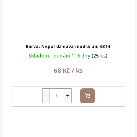
Barva: Nepal džínová modrá uni 6314
Skladem - dodání 1–3 dny
(25 ks)
68 Kč
/ ks
−
+
Do
košíku