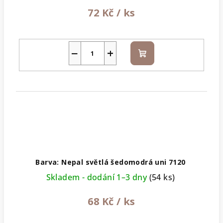
72 Kč
/ ks
−
+
Do
košíku
Barva: Nepal světlá šedomodrá uni 7120
Skladem - dodání 1–3 dny
(54 ks)
68 Kč
/ ks