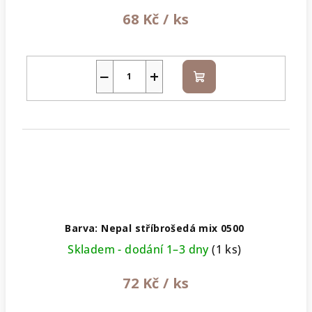
68 Kč
/ ks
−
+
Do
košíku
Barva: Nepal stříbrošedá mix 0500
Skladem - dodání 1–3 dny
(1 ks)
72 Kč
/ ks