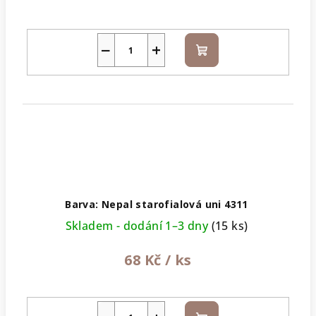
−
+
Do
košíku
Barva: Nepal starofialová uni 4311
Skladem - dodání 1–3 dny
(15 ks)
68 Kč
/ ks