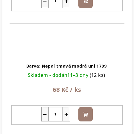
−
+
Do
košíku
Barva: Nepal tmavá modrá uni 1709
Skladem - dodání 1–3 dny
(12 ks)
68 Kč
/ ks
−
+
Do
košíku