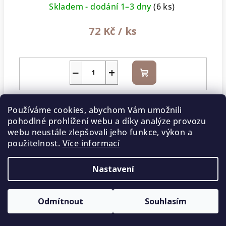
Skladem - dodání 1–3 dny
(6 ks)
72 Kč
/ ks
−
+
Do
košíku
Používáme cookies, abychom Vám umožnili
pohodlné prohlížení webu a díky analýze provozu
webu neustále zlepšovali jeho funkce, výkon a
použitelnost.
Více informací
Nastavení
Barva: Nepal les mix 8906
Vyprodáno
Odmítnout
Souhlasím
5 % SLEVA na první nákup
72 Kč
/ ks