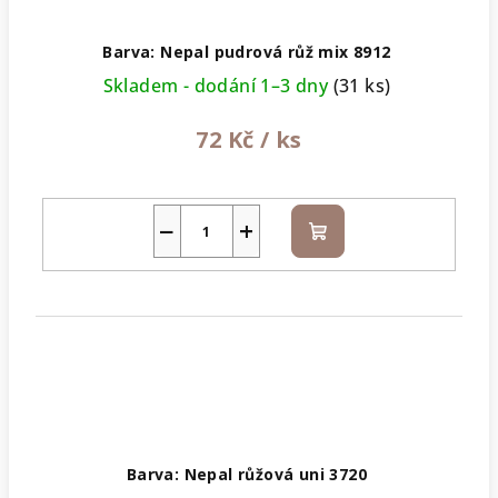
Barva: Nepal pudrová růž mix 8912
Skladem - dodání 1–3 dny
(31 ks)
72 Kč
/ ks
−
+
Do
košíku
Barva: Nepal růžová uni 3720