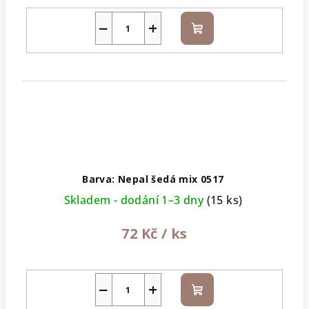
−
+
Do
košíku
Barva: Nepal šedá mix 0517
Skladem - dodání 1–3 dny
(15 ks)
72 Kč
/ ks
−
+
Do
košíku