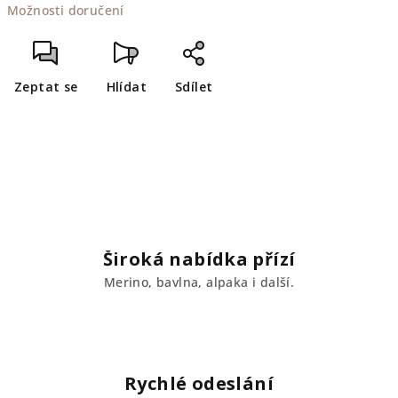
Možnosti doručení
cena:
Zeptat se
Hlídat
Sdílet
Široká nabídka přízí
Merino, bavlna, alpaka i další.
Rychlé odeslání