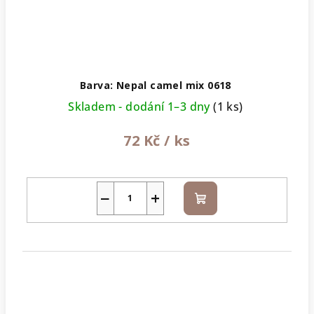
Barva: Nepal camel mix 0618
Skladem - dodání 1–3 dny
(1 ks)
72 Kč
/ ks
−
+
Do
košíku