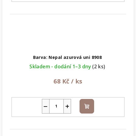
Barva: Nepal azurová uni 8908
Skladem - dodání 1–3 dny
(2 ks)
68 Kč
/ ks
−
+
Do
košíku