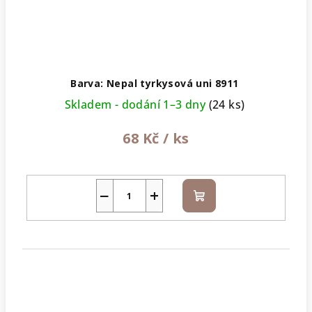
Barva: Nepal tyrkysová uni 8911
Skladem - dodání 1–3 dny
(24 ks)
68 Kč
/ ks
−
+
Do
košíku