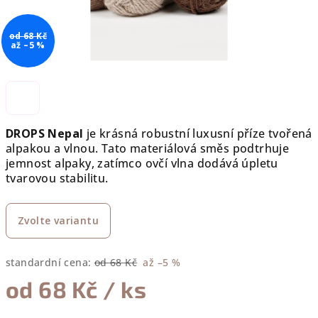
od 68 Kč
až –5 %
DROPS Nepal
je krásná robustní luxusní příze tvořená
alpakou a vlnou. Tato materiálová směs podtrhuje
jemnost alpaky, zatímco ovčí vlna dodává úpletu
tvarovou stabilitu.
Zvolte variantu
standardní cena:
od 68 Kč
až –5 %
od
68 Kč
/ ks
Měrná