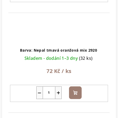
Barva: Nepal tmavá oranžová mix 2920
Skladem - dodání 1–3 dny
(32 ks)
72 Kč
/ ks
−
+
Do
košíku