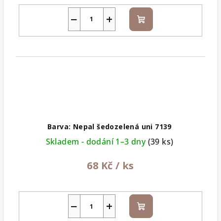
−
+
Do
košíku
Barva: Nepal šedozelená uni 7139
Skladem - dodání 1–3 dny
(39 ks)
68 Kč
/ ks
−
+
Do
košíku