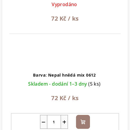
Vyprodáno
72 Kč
/ ks
Barva: Nepal hnědá mix 0612
Skladem - dodání 1–3 dny
(5 ks)
72 Kč
/ ks
−
+
Do
košíku