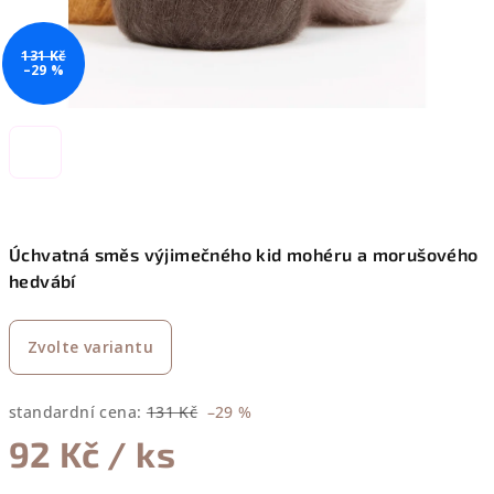
131 Kč
–29 %
Úchvatná směs výjimečného kid mohéru a morušového
hedvábí
Zvolte variantu
standardní cena:
131 Kč
–29 %
92 Kč
/ ks
Měrná