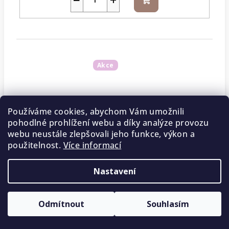
Do
košíku
Akce
Používáme cookies, abychom Vám umožnili
Barva: Kid-Silk křída 38
pohodlné prohlížení webu a díky analýze provozu
Skladem - dodání 1–3 dny
(3 ks)
webu neustále zlepšovali jeho funkce, výkon a
použitelnost.
Více informací
131 Kč
92 Kč
/ ks
Nastavení
−
+
Odmítnout
Souhlasím
Do
košíku
5 % SLEVA na první nákup