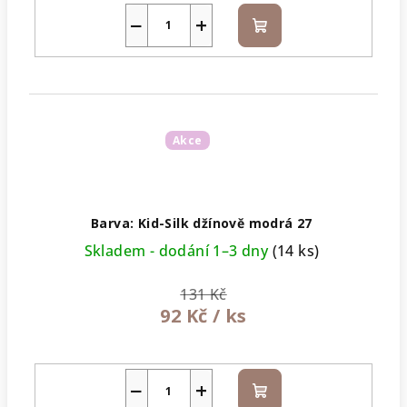
−
+
Do
košíku
Akce
Barva: Kid-Silk džínově modrá 27
Skladem - dodání 1–3 dny
(14 ks)
131 Kč
92 Kč
/ ks
−
+
Do