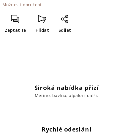
Možnosti doručení
cena:
Zeptat se
Hlídat
Sdílet
Široká nabídka přízí
Merino, bavlna, alpaka i další.
Rychlé odeslání