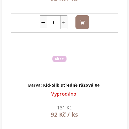
−
+
Do
košíku
Akce
Barva: Kid-Silk středně růžová 04
Vyprodáno
131 Kč
92 Kč
/ ks