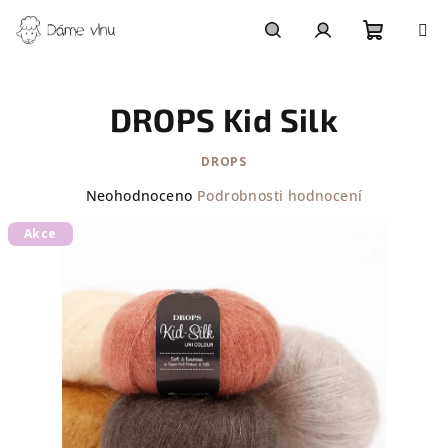
Přejít
na
obsah
Nákupn
Hledat
Přihlášení
DROPS Kid Silk
košík
DROPS
Průměrné
Neohodnoceno
Podrobnosti hodnocení
hodnocení
Akce
produktu
je
0,0
z
5
hvězdiček.