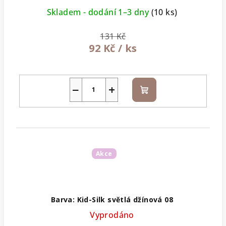
Skladem - dodání 1–3 dny
(10 ks)
131 Kč
92 Kč
/ ks
−
+
Do
košíku
Akce
Barva: Kid-Silk světlá džínová 08
Vyprodáno