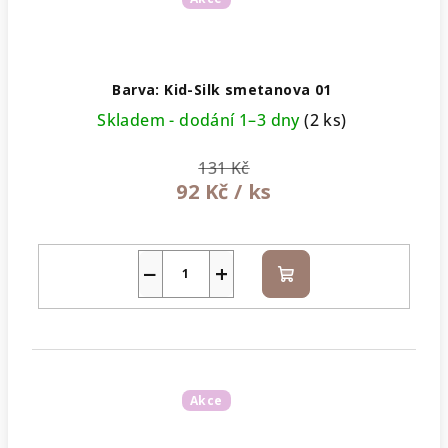
Barva: Kid-Silk smetanova 01
Skladem - dodání 1–3 dny
(2 ks)
131 Kč
92 Kč
/ ks
−
+
Do
košíku
Akce