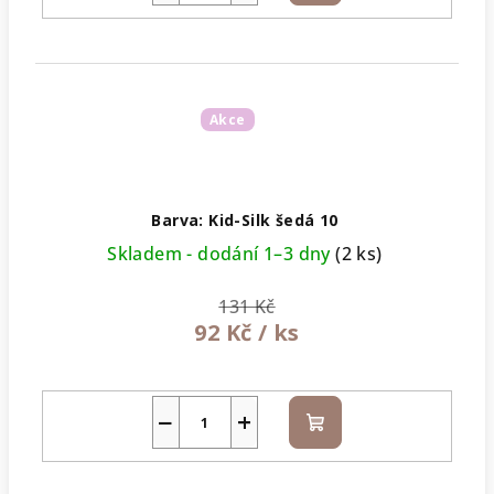
košíku
Akce
Barva: Kid-Silk šedá 10
Skladem - dodání 1–3 dny
(2 ks)
131 Kč
92 Kč
/ ks
−
+
Do
košíku