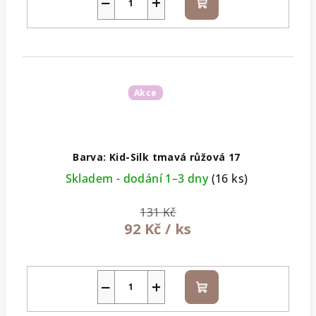
−
+
Do
košíku
Akce
Barva: Kid-Silk tmavá růžová 17
Skladem - dodání 1–3 dny
(16 ks)
131 Kč
92 Kč
/ ks
−
+
Do
košíku