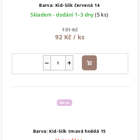
Barva: Kid-Silk červená 14
Skladem - dodání 1–3 dny
(5 ks)
131 Kč
92 Kč
/ ks
−
+
Do
košíku
Akce
Barva: Kid-Silk tmavá hnědá 15