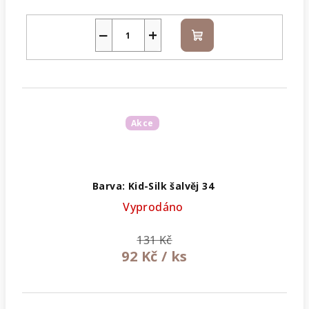
−
+
Do
košíku
Akce
Barva: Kid-Silk šalvěj 34
Vyprodáno
131 Kč
92 Kč
/ ks