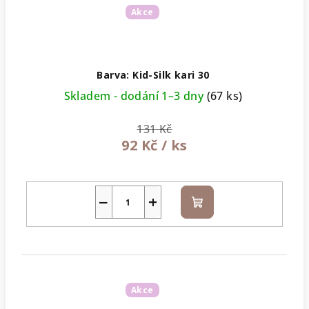
Akce
Barva: Kid-Silk kari 30
Skladem - dodání 1–3 dny
(67 ks)
131 Kč
92 Kč
/ ks
−
+
Do
košíku
Akce