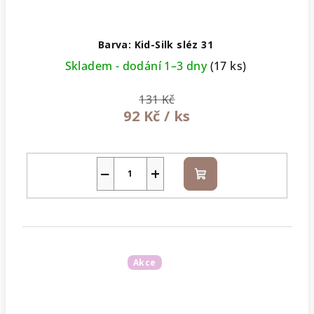
Barva: Kid-Silk sléz 31
Skladem - dodání 1–3 dny
(17 ks)
131 Kč
92 Kč
/ ks
−
+
Do
košíku
Akce