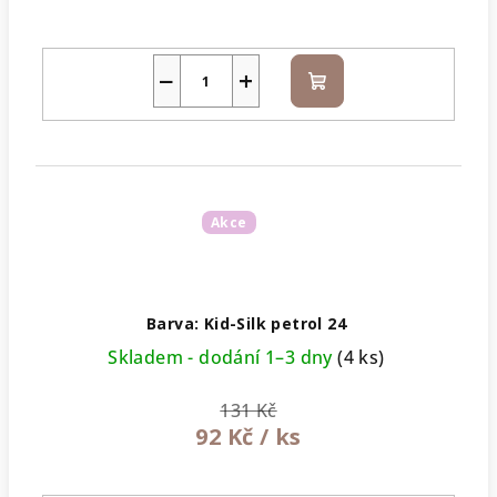
−
+
Do
košíku
Akce
Barva: Kid-Silk petrol 24
Skladem - dodání 1–3 dny
(4 ks)
131 Kč
92 Kč
/ ks