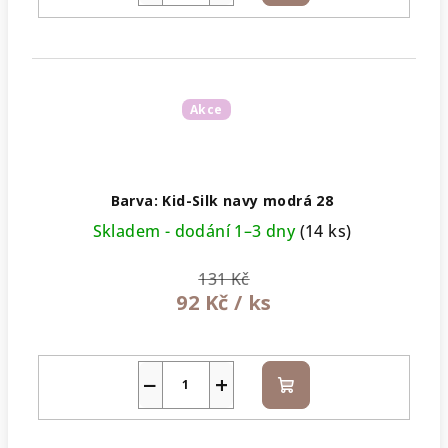
košíku
Akce
Barva: Kid-Silk navy modrá 28
Skladem - dodání 1–3 dny
(14 ks)
131 Kč
92 Kč
/ ks
−
+
Do
košíku