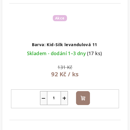
Akce
Barva: Kid-Silk levandulová 11
Skladem - dodání 1–3 dny
(17 ks)
131 Kč
92 Kč
/ ks
−
+
Do
košíku