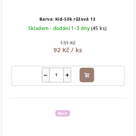
Barva: Kid-Silk růžová 13
Skladem - dodání 1–3 dny
(45 ks)
131 Kč
92 Kč
/ ks
−
+
Do
košíku
Akce