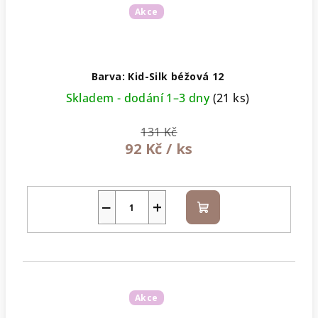
Akce
Barva: Kid-Silk béžová 12
Skladem - dodání 1–3 dny
(21 ks)
131 Kč
92 Kč
/ ks
−
+
Do
košíku
Akce