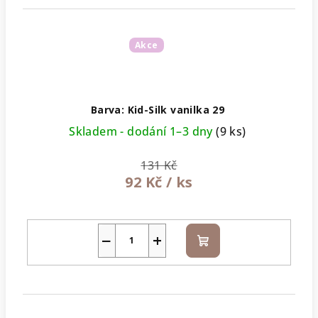
Akce
Barva: Kid-Silk vanilka 29
Skladem - dodání 1–3 dny
(9 ks)
131 Kč
92 Kč
/ ks
−
+
Do
košíku