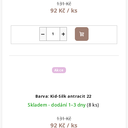
131 Kč
92 Kč
/ ks
−
+
Do
košíku
Akce
Barva: Kid-Silk antracit 22
Skladem - dodání 1–3 dny
(8 ks)
131 Kč
92 Kč
/ ks