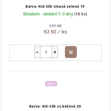
Barva: Kid-Silk tmavá zelená 19
Skladem - dodání 1–3 dny
(16 ks)
131 Kč
92 Kč
/ ks
−
+
Do
košíku
Akce
Barva: Kid-Silk sv.béžová 20