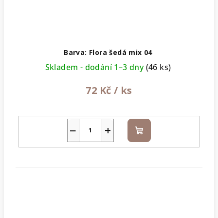
Barva: Flora šedá mix 04
Skladem - dodání 1–3 dny
(46 ks)
72 Kč
/ ks
−
+
Do
košíku