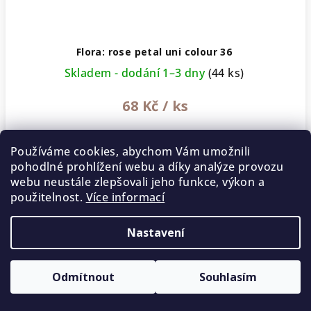
Flora: rose petal uni colour 36
Skladem - dodání 1–3 dny
(44 ks)
68 Kč
/ ks
Používáme cookies, abychom Vám umožnili
−
+
pohodlné prohlížení webu a díky analýze provozu
Do
košíku
webu neustále zlepšovali jeho funkce, výkon a
použitelnost.
Více informací
Nastavení
Odmítnout
Souhlasím
5 % SLEVA na první nákup