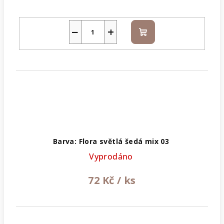
−
+
Do
košíku
Barva: Flora světlá šedá mix 03
Vyprodáno
72 Kč
/ ks