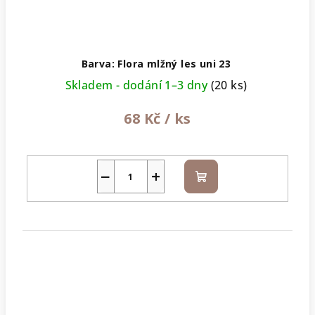
Barva: Flora mlžný les uni 23
Skladem - dodání 1–3 dny
(20 ks)
68 Kč
/ ks
−
+
Do
košíku