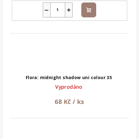
−
+
Do
košíku
Flora: midnight shadow uni colour 35
Vyprodáno
68 Kč
/ ks