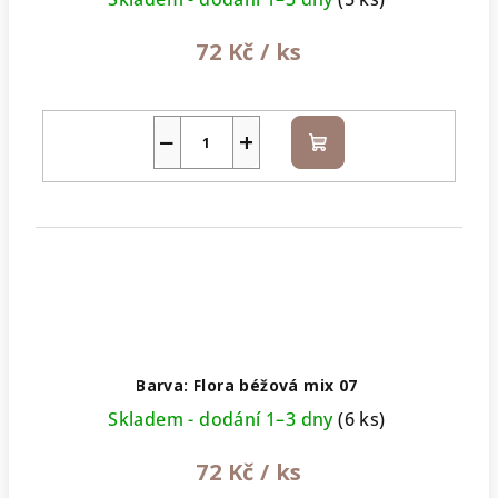
72 Kč
/ ks
−
+
Do
košíku
Barva: Flora béžová mix 07
Skladem - dodání 1–3 dny
(6 ks)
72 Kč
/ ks