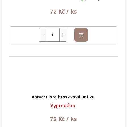
72 Kč
/ ks
−
+
Do
košíku
Barva: Flora broskvová uni 20
Vyprodáno
72 Kč
/ ks