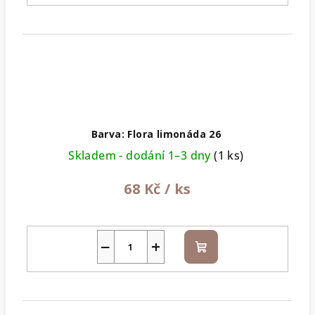
Barva: Flora limonáda 26
Skladem - dodání 1–3 dny
(1 ks)
68 Kč
/ ks
−
+
Do
košíku