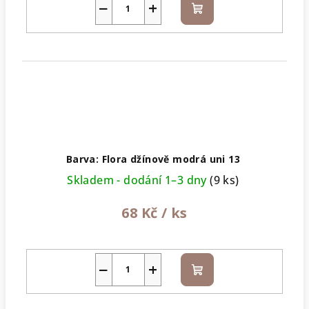
−
+
Do
košíku
Barva: Flora džínově modrá uni 13
Skladem - dodání 1–3 dny
(9 ks)
68 Kč
/ ks
−
+
Do
košíku