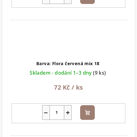
košíku
Barva: Flora červená mix 18
Skladem - dodání 1–3 dny
(9 ks)
72 Kč
/ ks
−
+
Do
košíku