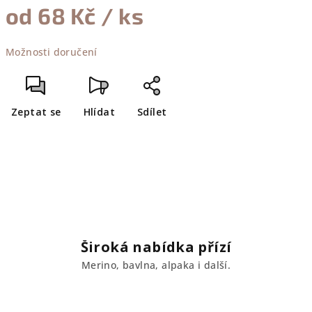
od
68 Kč
/ ks
Měrná
Možnosti doručení
cena:
Zeptat se
Hlídat
Sdílet
Široká nabídka přízí
Merino, bavlna, alpaka i další.