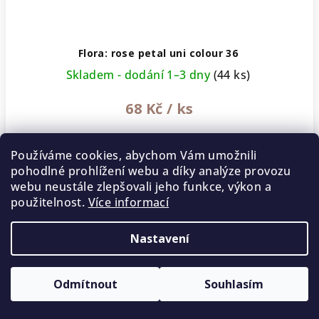
Flora: rose petal uni colour 36
Skladem - dodání 1–3 dny
(44 ks)
68 Kč
/ ks
Používáme cookies, abychom Vám umožnili
−
+
pohodlné prohlížení webu a díky analýze provozu
Do
košíku
webu neustále zlepšovali jeho funkce, výkon a
použitelnost.
Více informací
Nastavení
Odmítnout
Souhlasím
5 % SLEVA na první nákup