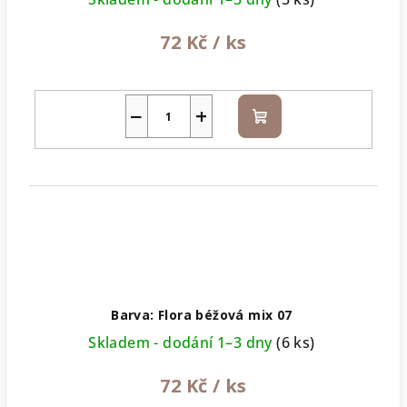
72 Kč
/ ks
−
+
Do
košíku
Barva: Flora béžová mix 07
Skladem - dodání 1–3 dny
(6 ks)
72 Kč
/ ks