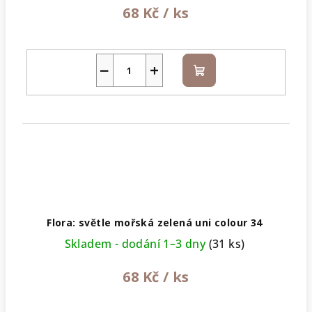
68 Kč
/ ks
−
+
Do
košíku
Flora: světle mořská zelená uni colour 34
Skladem - dodání 1–3 dny
(31 ks)
68 Kč
/ ks