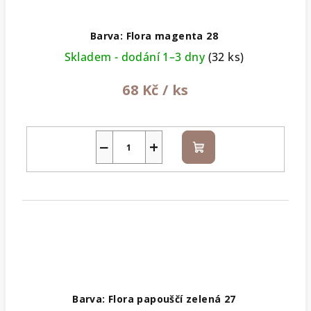
Barva: Flora magenta 28
Skladem - dodání 1–3 dny
(32 ks)
68 Kč
/ ks
−
+
Do
košíku
Barva: Flora papouščí zelená 27