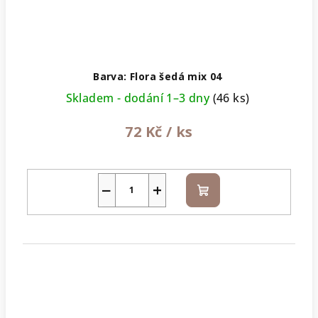
Barva: Flora šedá mix 04
Skladem - dodání 1–3 dny
(46 ks)
72 Kč
/ ks
−
+
Do
košíku