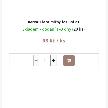
Barva: Flora mlžný les uni 23
Skladem - dodání 1–3 dny
(20 ks)
68 Kč
/ ks
−
+
Do
košíku