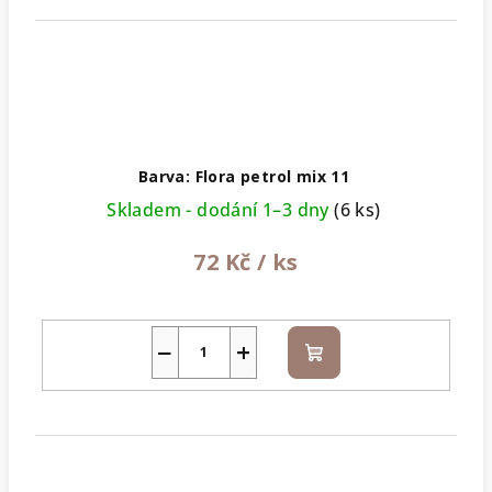
Barva: Flora petrol mix 11
Skladem - dodání 1–3 dny
(6 ks)
72 Kč
/ ks
−
+
Do
košíku