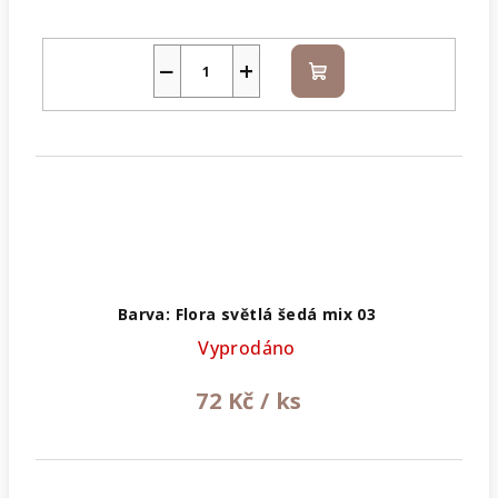
−
+
Do
košíku
Barva: Flora světlá šedá mix 03
Vyprodáno
72 Kč
/ ks