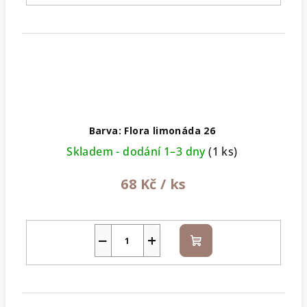
Barva: Flora limonáda 26
Skladem - dodání 1–3 dny
(1 ks)
68 Kč
/ ks
−
+
Do
košíku