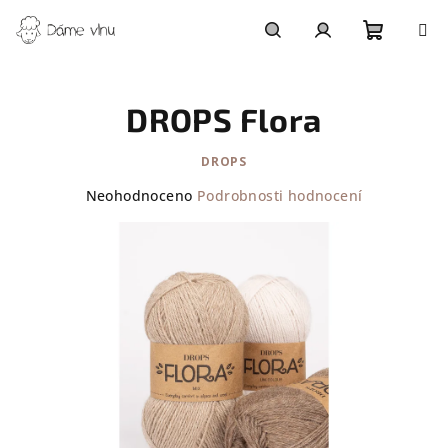
Přejít
na
obsah
Nákupn
Hledat
Přihlášení
DROPS Flora
košík
DROPS
Průměrné
Neohodnoceno
Podrobnosti hodnocení
hodnocení
produktu
je
0,0
z
5
hvězdiček.