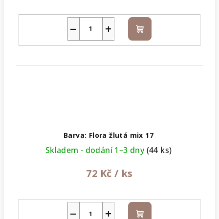
−
+
Do
košíku
Barva: Flora žlutá mix 17
Skladem - dodání 1–3 dny
(44 ks)
72 Kč
/ ks
−
+
Do