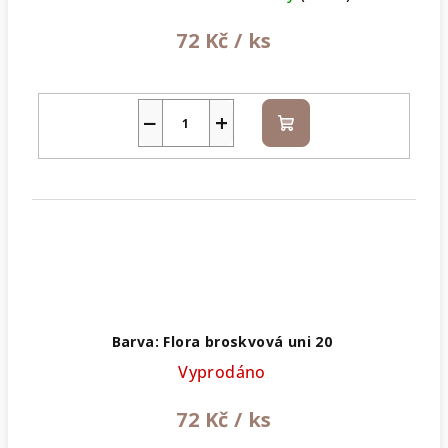
72 Kč
/ ks
−
+
Do
košíku
Barva: Flora broskvová uni 20
Vyprodáno
72 Kč
/ ks