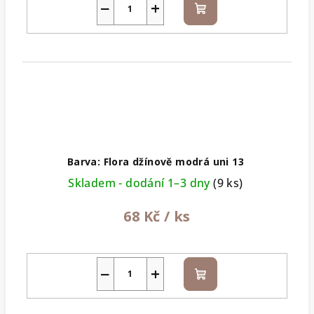
−
+
Do
košíku
Barva: Flora džínově modrá uni 13
Skladem - dodání 1–3 dny
(9 ks)
68 Kč
/ ks
−
+
Do
košíku