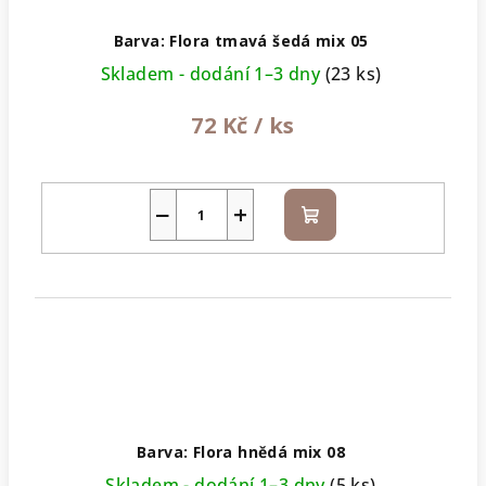
Barva: Flora tmavá šedá mix 05
Skladem - dodání 1–3 dny
(23 ks)
72 Kč
/ ks
−
+
Do
košíku
Barva: Flora hnědá mix 08
Skladem - dodání 1–3 dny
(5 ks)