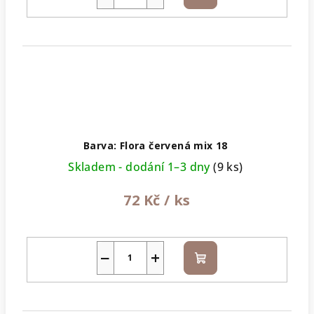
košíku
Barva: Flora červená mix 18
Skladem - dodání 1–3 dny
(9 ks)
72 Kč
/ ks
−
+
Do
košíku