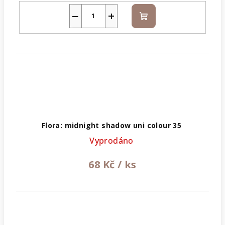
−
+
Do
košíku
Flora: midnight shadow uni colour 35
Vyprodáno
68 Kč
/ ks