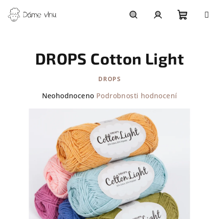
Přejít
na
obsah
Nákupn
Hledat
Přihlášení
DROPS Cotton Light
košík
DROPS
Průměrné
Neohodnoceno
Podrobnosti hodnocení
hodnocení
produktu
je
0,0
z
5
hvězdiček.