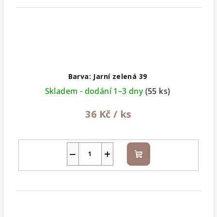
Barva: Jarní zelená 39
Skladem - dodání 1–3 dny
(55 ks)
36 Kč
/ ks
−
+
Do
košíku