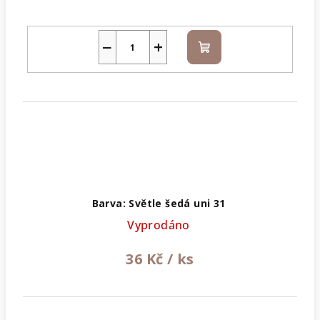
−
+
Do
košíku
Barva: Světle šedá uni 31
Vyprodáno
36 Kč
/ ks