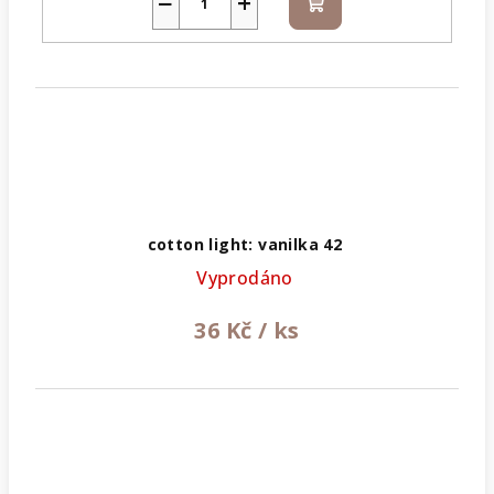
−
+
Do
košíku
cotton light: vanilka 42
Vyprodáno
36 Kč
/ ks