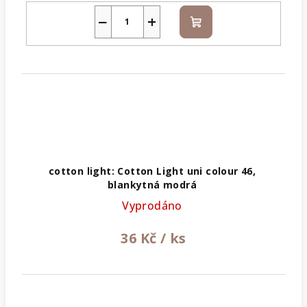
−
+
Do
košíku
cotton light: Cotton Light uni colour 46,
blankytná modrá
Vyprodáno
36 Kč
/ ks