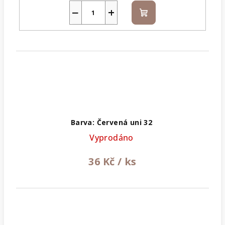
−
+
Do
košíku
Barva: Červená uni 32
Vyprodáno
36 Kč
/ ks