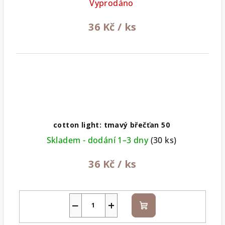
Vyprodáno
36 Kč
/ ks
cotton light: tmavý břečťan 50
Skladem - dodání 1–3 dny
(30 ks)
36 Kč
/ ks
−
+
Do
košíku