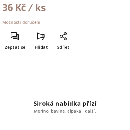
36 Kč
/ ks
Měrná
Možnosti doručení
cena:
Zeptat se
Hlídat
Sdílet
Široká nabídka přízí
Merino, bavlna, alpaka i další.