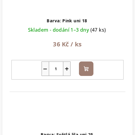
Barva: Pink uni 18
Skladem - dodání 1–3 dny
(47 ks)
36 Kč
/ ks
−
+
Do
košíku
Barva: Světlá lila uni 25