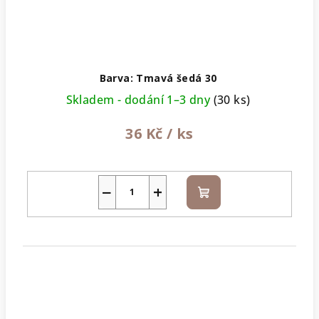
Barva: Tmavá šedá 30
Skladem - dodání 1–3 dny
(30 ks)
36 Kč
/ ks
−
+
Do
košíku