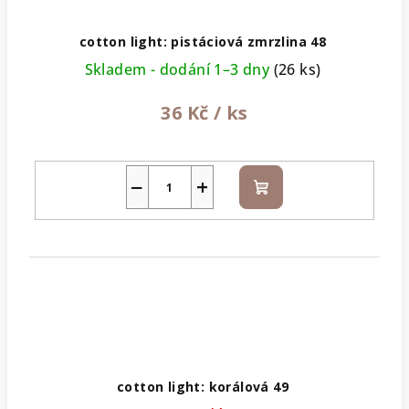
cotton light: pistáciová zmrzlina 48
Skladem - dodání 1–3 dny
(26 ks)
36 Kč
/ ks
−
+
Do
košíku
cotton light: korálová 49