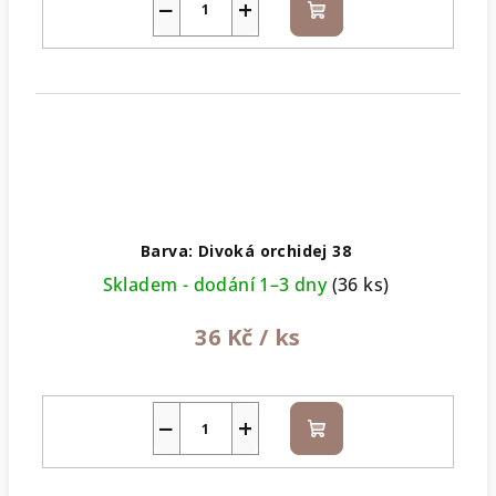
−
+
Do
košíku
Barva: Divoká orchidej 38
Skladem - dodání 1–3 dny
(36 ks)
36 Kč
/ ks
−
+
Do
košíku