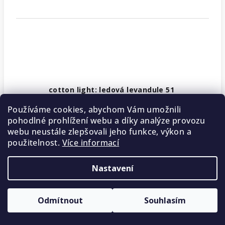
cotton light: ledová levandule 51
Objednáno
Používáme cookies, abychom Vám umožnili
pohodlné prohlížení webu a díky analýze provozu
36 Kč
/ ks
webu neustále zlepšovali jeho funkce, výkon a
použitelnost.
Více informací
Nastavení
Odmítnout
Souhlasím
5 % SLEVA na první nákup