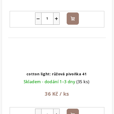
−
+
Do
košíku
cotton light: růžová pivoňka 41
Skladem - dodání 1–3 dny
(35 ks)
36 Kč
/ ks