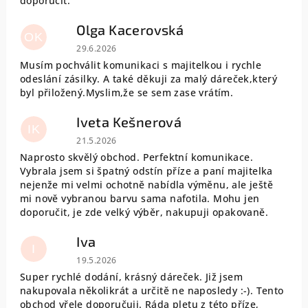
doporučit.
Olga Kacerovská
OK
Hodnocení obchodu je 5 z 5 hvězdiček.
29.6.2026
Musím pochválit komunikaci s majitelkou i rychle
odeslání zásilky. A také děkuji za malý dáreček,který
byl přiložený.Myslim,že se sem zase vrátím.
Iveta Kešnerová
IK
Hodnocení obchodu je 5 z 5 hvězdiček.
21.5.2026
Naprosto skvělý obchod. Perfektní komunikace.
Vybrala jsem si špatný odstín příze a paní majitelka
nejenže mi velmi ochotně nabídla výměnu, ale ještě
mi nově vybranou barvu sama nafotila. Mohu jen
doporučit, je zde velký výběr, nakupuji opakovaně.
Iva
I
Hodnocení obchodu je 5 z 5 hvězdiček.
19.5.2026
Super rychlé dodání, krásný dáreček. Již jsem
nakupovala několikrát a určitě ne naposledy :-). Tento
obchod vřele doporučuji. Ráda pletu z této příze,