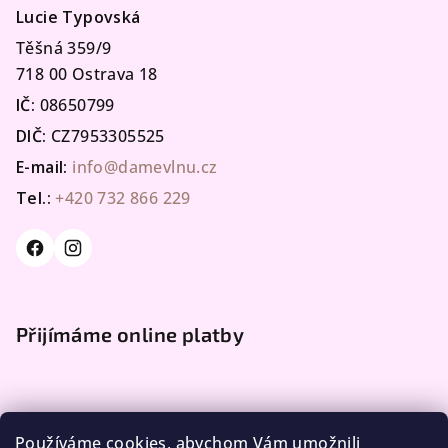
Lucie Typovská
Těšná 359/9
718 00 Ostrava 18
IČ:
08650799
DIČ:
CZ7953305525
E-mail:
info@damevlnu.cz
Tel.:
+420 732 866 229
Přijímáme online platby
Používáme cookies, abychom Vám umožnili