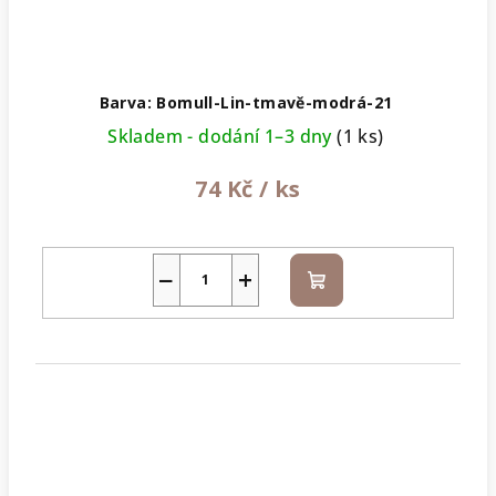
Barva: Bomull-Lin-tmavě-modrá-21
Skladem - dodání 1–3 dny
(1 ks)
74 Kč
/ ks
−
+
Do
košíku