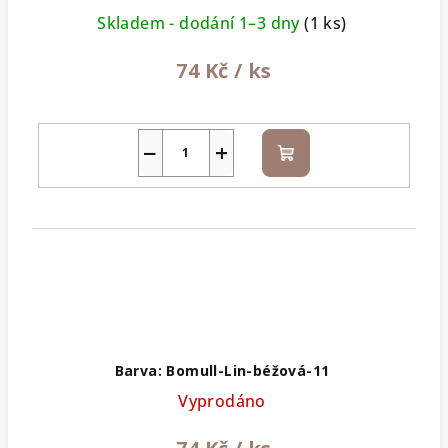
Skladem - dodání 1–3 dny
(1 ks)
74 Kč
/ ks
−
+
Do
košíku
Barva: Bomull-Lin-béžová-11
Vyprodáno