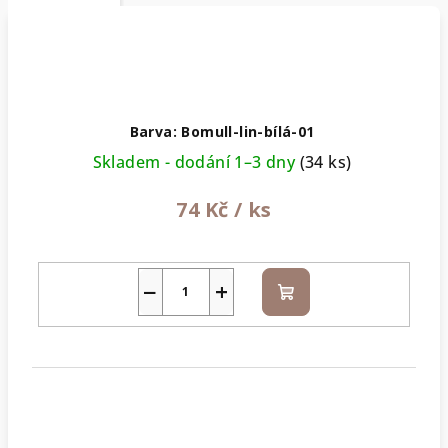
Barva: Bomull-lin-bílá-01
Skladem - dodání 1–3 dny
(34 ks)
74 Kč
/ ks
−
+
Do
košíku