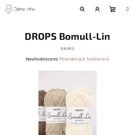
Přejít
na
obsah
Nákupn
Hledat
Přihlášení
DROPS Bomull-Lin
košík
DROPS
Průměrné
Neohodnoceno
Podrobnosti hodnocení
hodnocení
produktu
je
0,0
z
5
hvězdiček.