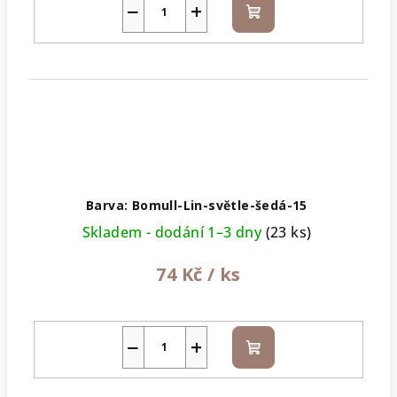
−
+
Do
košíku
Barva: Bomull-Lin-světle-šedá-15
Skladem - dodání 1–3 dny
(23 ks)
74 Kč
/ ks
−
+
Do
košíku