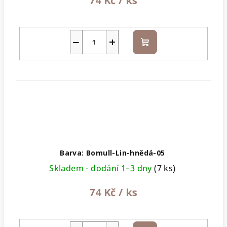
74 Kč
/ ks
−
+
Do
košíku
Barva: Bomull-Lin-hnědá-05
Skladem - dodání 1–3 dny
(7 ks)
74 Kč
/ ks