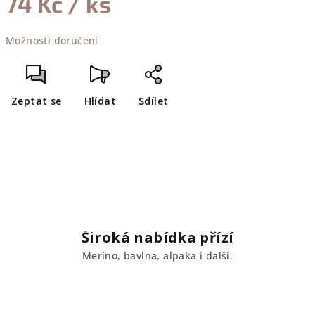
74 Kč
/ ks
Měrná
Možnosti doručení
cena:
Zeptat se
Hlídat
Sdílet
Široká nabídka přízí
Merino, bavlna, alpaka i další.