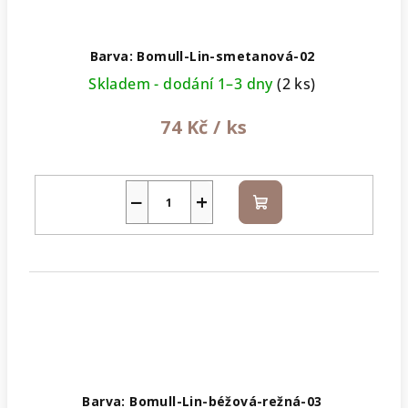
Barva: Bomull-Lin-smetanová-02
Skladem - dodání 1–3 dny
(2 ks)
74 Kč
/ ks
−
+
Do
košíku
Barva: Bomull-Lin-béžová-režná-03