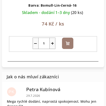
Barva: Bomull-Lin-černá-16
Skladem - dodání 1–3 dny
(20 ks)
74 Kč
/ ks
−
+
Do
košíku
Petra Kubínová
PK
Hodnocení obchodu je 5 z 5 hvězdiček.
29.7.2026
Mega rychlé dodání, naprostá spokojenost. Mohu jen