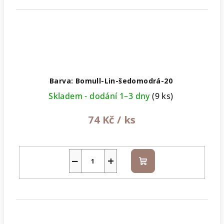
Barva: Bomull-Lin-šedomodrá-20
Skladem - dodání 1–3 dny
(9 ks)
74 Kč
/ ks
−
+
Do
košíku